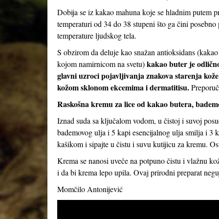
Dobija se iz kakao mahuna koje se hladnim putem pre
temperaturi od 34 do 38 stupeni što ga čini posebno 
temperature ljudskog tela.
S obzirom da deluje kao snažan antioksidans (kakao 
kakao buter je odlično
kojom namirnicom na svetu)
glavni uzroci pojavljivanja znakova starenja kože
kožom sklonom ekcemima i dermatitisu.
Preporuču
Raskošna kremu za lice od kakao butera, bademov
Iznad suda sa ključalom vodom, u čistoj i suvoj posud
bademovog ulja i 5 kapi esencijalnog ulja smilja i 3
kašikom i sipajte u čistu i suvu kutijicu za kremu. Ost
Krema se nanosi uveče na potpuno čistu i vlažnu kožu
i da bi krema lepo upila. Ovaj prirodni preparat neguj
Momčilo Antonijević