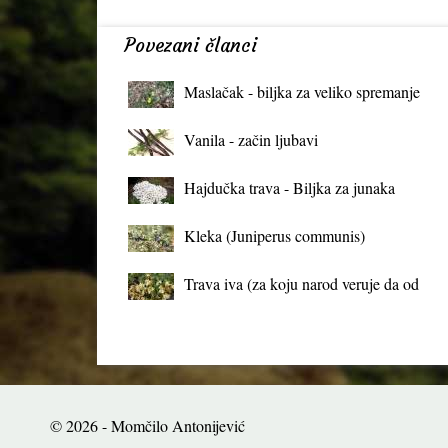
Povezani članci
Maslačak - biljka za veliko spremanje
organizma
Vanila - začin ljubavi
Hajdučka trava - Biljka za junaka
Kleka (Juniperus communis)
Trava iva (za koju narod veruje da od
mrtva pravi živa)
© 2026 - Momčilo Antonijević