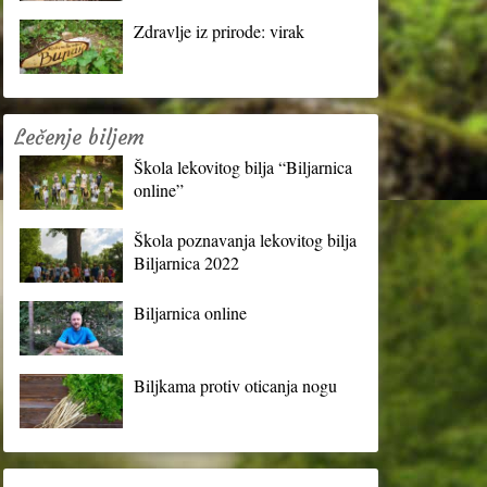
Zdravlje iz prirode: virak
Lečenje biljem
Škola lekovitog bilja “Biljarnica
online”
Škola poznavanja lekovitog bilja
Biljarnica 2022
Biljarnica online
Biljkama protiv oticanja nogu