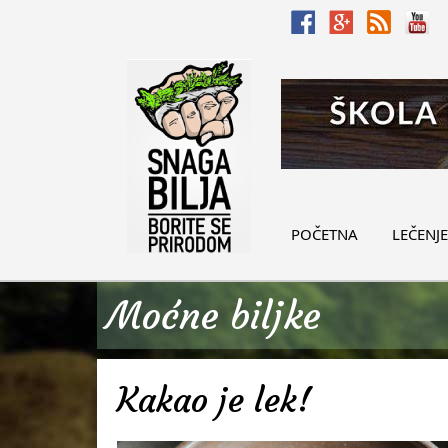
POČETNA
LEČENJE
Moćne biljke
Kakao je lek!