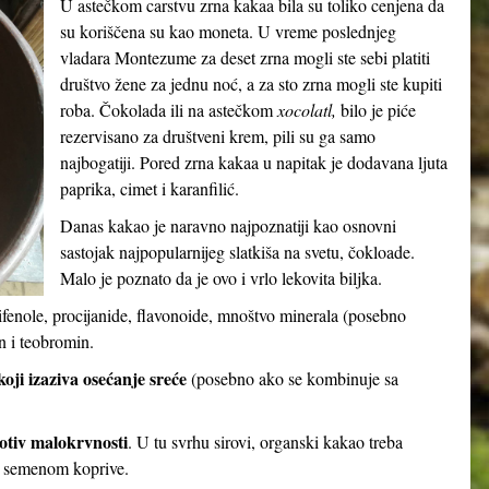
U astečkom carstvu zrna kakaa bila su toliko cenjena da
su koriščena su kao moneta. U vreme poslednjeg
vladara Montezume za deset zrna mogli ste sebi platiti
društvo žene za jednu noć, a za sto zrna mogli ste kupiti
roba. Čokolada ili na astečkom
xocolatl,
bilo je piće
rezervisano za društveni krem, pili su ga samo
najbogatiji. Pored zrna kakaa u napitak je dodavana ljuta
paprika, cimet i karanfilić.
Danas kakao je naravno najpoznatiji kao osnovni
sastojak najpopularnijeg slatkiša na svetu, čokloade.
Malo je poznato da je ovo i vrlo lekovita biljka.
ifenole, procijanide, flavonoide, mnoštvo minerala (posebno
n i teobromin.
oji izaziva osećanje sreće
(posebno ako se kombinuje sa
otiv malokrvnosti
. U tu svrhu sirovi, organski kakao treba
i semenom koprive.