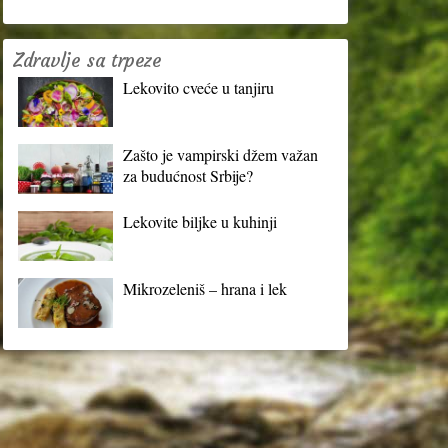
Zdravlje sa trpeze
Lekovito cveće u tanjiru
Zašto je vampirski džem važan
za budućnost Srbije?
Lekovite biljke u kuhinji
Mikrozeleniš – hrana i lek