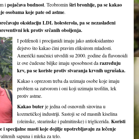
pojačava budnost
širi bronhije, pa se kakao
em i
. Teobromin
je osobama koje pate od astme
.
prečavaju oksidaciju LDL holesterola, pa se nezaslađeni
reventivni lek protiv srčanih oboljenja.
I polifenoli i procijanidi imaju jako antioksidantno
dejstvo što kakao čini pravim eliksirom mladosti.
Američki naučnici utvrdili su 2000. godine da flavonoidi
razređuju
iz ove čudesne biljke imaju sposobnost da
krv, pa se koriste protiv stvaranja krvnih ugrušaka.
Kakao s oprezom treba da uzimaju osobe koje imaju
problem sa zatvorom i oni koji uzimaju teofilin, lek
protiv astme.
Kakao buter
je jedna od osnovnih sirovina u
kozmetičkoj industriji. Sastoji se od masnih kiselina
Koristi
(oleinske, stearinske i palmitinske) i triglicerida.
e i specijalne masti koje dojilje upotrebljavaju za lečenje
valitenih sapuna i mleka za telo.