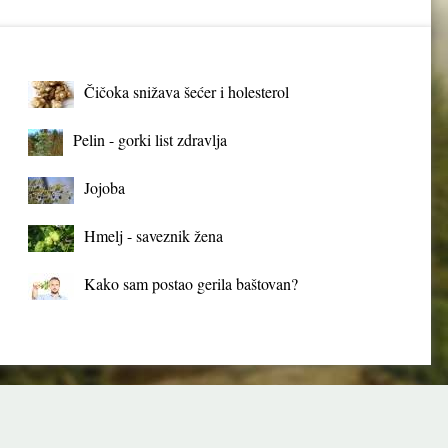
Čičoka snižava šećer i holesterol
Pelin - gorki list zdravlja
Jojoba
Hmelj - saveznik žena
Kako sam postao gerila baštovan?