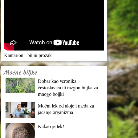
Kantarion - biljni prozak
Moćne biljke
Dobar kao veronika –
čestoslavica ili razgon biljka za
mnogo boljki
Moćni lek od aloje i meda za
jačanje organizma
Kakao je lek!