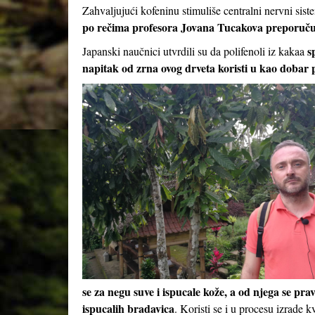
Zahvaljujući kofeninu stimuliše centralni nervni sist
po rečima profesora Jovana Tucakova preporuču
s
Japanski naučnici utvrdili su da polifenoli iz kakaa
napitak od zrna ovog drveta koristi u kao dobar p
se za negu suve i ispucale kože, a od njega se prav
ispucalih bradavica
. Koristi se i u procesu izrade k