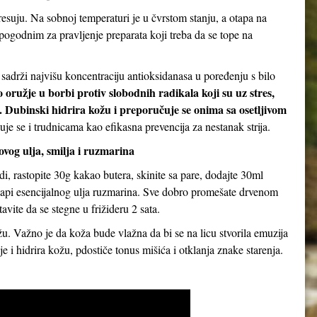
suju. Na sobnoj temperaturi je u čvrstom stanju, a otapa na
pogodnim za pravljenje preparata koji treba da se tope na
sadrži najvišu koncentraciju antioksidanasa u poređenju s bilo
 oružje u borbi protiv slobodnih radikala koji su uz stres,
. Dubinski hidrira kožu i preporučuje se onima sa osetljivom
je se i trudnicama kao efikasna prevencija za nestanak strija.
og ulja, smilja i ruzmarina
i, rastopite 30g kakao butera, skinite sa pare, dodajte 30ml
 kapi esencijalnog ulja ruzmarina. Sve dobro promešate drvenom
avite da se stegne u frižideru 2 sata.
. Važno je da koža bude vlažna da bi se na licu stvorila emuzija
e i hidrira kožu, pdostiče tonus mišića i otklanja znake starenja.