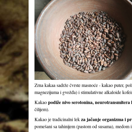
Zrna kakaa sadrže čvrste masnoće - kakao puter, pol
magnezijuma i gvožđa) i stimulativne alkaloide kofei
podiže nivo serotonina, neurotransmitera k
Kakao
čilijem).
za jačanje organizma i pr
Kakao je tradicinalni lek
pomešani sa tahinijem (pastom od susama), medom 