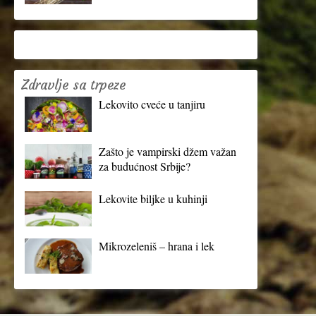
Zdravlje sa trpeze
Lekovito cveće u tanjiru
Zašto je vampirski džem važan
za budućnost Srbije?
Lekovite biljke u kuhinji
Mikrozeleniš – hrana i lek