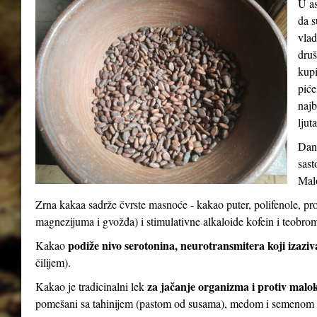
U as
da s
vlad
druš
kupi
piće
najb
ljut
Dana
sast
Malo
Zrna kakaa sadrže čvrste masnoće - kakao puter, polifenole, pr
magnezijuma i gvožđa) i stimulativne alkaloide kofein i teobro
podiže nivo serotonina, neurotransmitera koji izaziv
Kakao
čilijem).
za jačanje organizma i protiv malo
Kakao je tradicinalni lek
pomešani sa tahinijem (pastom od susama), medom i semenom 