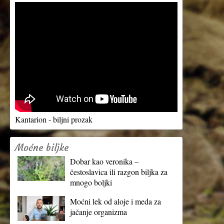
Kantarion - biljni prozak
Moćne biljke
Dobar kao veronika –
čestoslavica ili razgon biljka za
mnogo boljki
Moćni lek od aloje i meda za
jačanje organizma