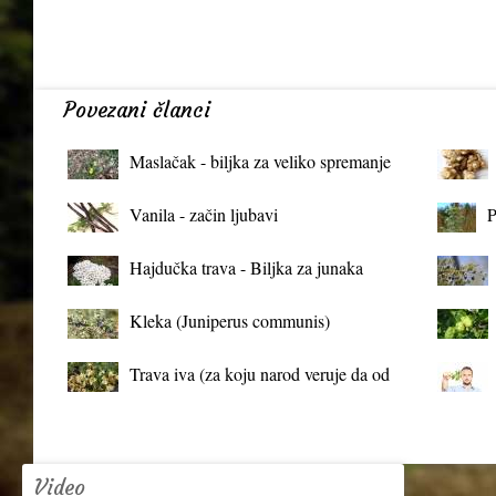
Povezani članci
Maslačak - biljka za veliko spremanje
organizma
Vanila - začin ljubavi
P
Hajdučka trava - Biljka za junaka
Kleka (Juniperus communis)
Trava iva (za koju narod veruje da od
mrtva pravi živa)
Video