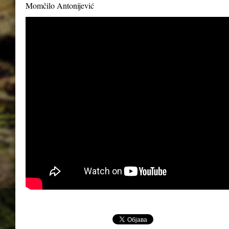
Momčilo Antonijević