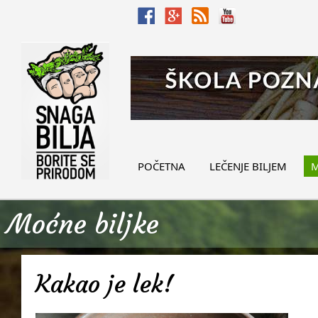
POČETNA
LEČENJE BILJEM
M
Moćne biljke
Kakao je lek!