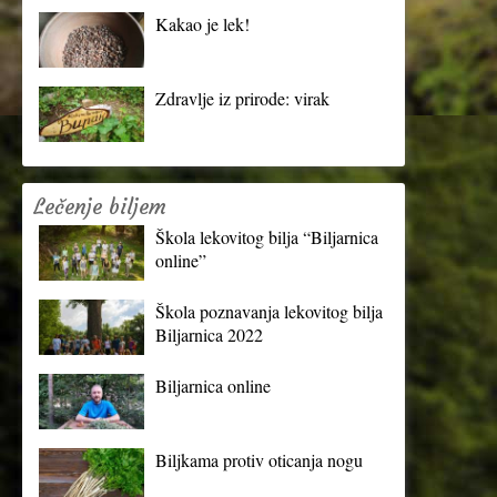
Kakao je lek!
Zdravlje iz prirode: virak
Lečenje biljem
Škola lekovitog bilja “Biljarnica
online”
Škola poznavanja lekovitog bilja
Biljarnica 2022
Biljarnica online
Biljkama protiv oticanja nogu