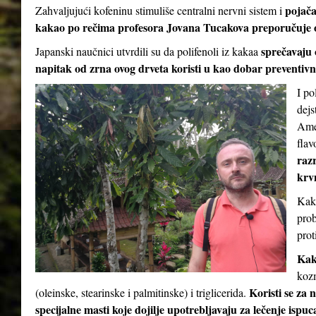
pojač
Zahvaljujući kofeninu stimuliše centralni nervni sistem i
kakao po rečima profesora Jovana Tucakova preporučuje 
sprečavaju 
Japanski naučnici utvrdili su da polifenoli iz kakaa
napitak od zrna ovog drveta koristi u kao dobar preventivni
I po
dejs
Amer
flav
razr
krv
Kaka
prob
prot
Kak
kozm
Koristi se za 
(oleinske, stearinske i palmitinske) i triglicerida.
specijalne masti koje dojilje upotrebljavaju za lečenje ispu