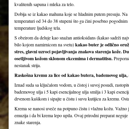
kvalitenih sapuna i mleka za telo.
Dobija se iz kakao mahuna koje se hladnim putem presuju. Na s
temperaturi od 34 do 38 stupeni što ga čini posebno pogodnim za
temperature ljudskog tela.
S obzirom da deluje kao snažan antioksidans (kakao sadrži najv
kakao buter je odlično oruž
bilo kojom namirnicom na svetu)
stres, glavni uzroci pojavljivanja znakova starenja kože. D
osetljivom kožom sklonom ekcemima i dermatitisu.
Preporuč
nestanak strija.
Raskošna kremu za lice od kakao butera, bademovog ulja, 
Iznad suda sa ključalom vodom, u čistoj i suvoj posudi, rastopi
bademovog ulja i 5 kapi esencijalnog ulja smilja i 3 kapi esenc
drvenom kašikom i sipajte u čistu i suvu kutijicu za kremu. Ostav
Krema se nanosi uveče na potpuno čistu i vlažnu kožu. Važno je
emuzija i da bi krema lepo upila. Ovaj prirodni preparat neguje 
znake starenja.