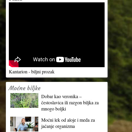
Kantarion - biljni prozak
Moćne biljke
Dobar kao veronika –
čestoslavica ili razgon biljka za
mnogo boljki
Moćni lek od aloje i meda za
jačanje organizma