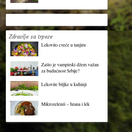
Zdravlje sa trpeze
Lekovito cveće u tanjiru
Zašto je vampirski džem važan
za budućnost Srbije?
Lekovite biljke u kuhinji
Mikrozeleniš – hrana i lek