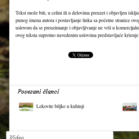
Tekst može biti, u celini ili u delovima preuzet i objavljen iskl
punog imena autora i postavljanje linka sa početne stranice ovo
uslovom da se preuzimanje i objavljivanje ne vrši u komercijaln
ovog teksta suprotno navedenim uslovima predstavljaće kršenje
Povezani članci
Lekovite biljke u kuhinji
Video