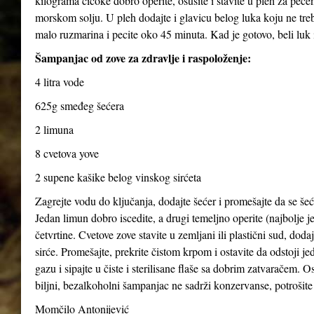
kilograma čičoke dobro operite, osušite i stavite u pleh za pečen
morskom solju. U pleh dodajte i glavicu belog luka koju ne treba
malo ruzmarina i pecite oko 45 minuta. Kad je gotovo, beli luk i
Šampanjac od zove za zdravlje i raspoloženje:
4 litra vode
625g smeđeg šećera
2 limuna
8 cvetova yove
2 supene kašike belog vinskog sirćeta
Zagrejte vodu do ključanja, dodajte šećer i promešajte da se šeće
Jedan limun dobro iscedite, a drugi temeljno operite (najbolje je
četvrtine. Cvetove zove stavite u zemljani ili plastični sud, dod
sirće. Promešajte, prekrite čistom krpom i ostavite da odstoji j
gazu i sipajte u čiste i sterilisane flaše sa dobrim zatvaračem. O
biljni, bezalkoholni šampanjac ne sadrži konzervanse, potrošite 
Momčilo Antonijević