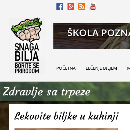
POČETNA
LEČENJE BILJEM
M
Zdravlje sa trpeze
Lekovite biljke u kuhinji