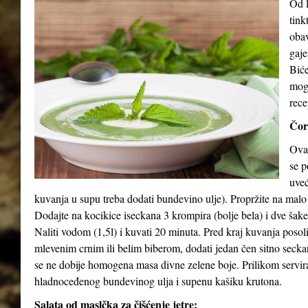
Od l
tink
obav
gaje
Biće
mog
rece
Čor
Ova 
se p
uveć
kuvanja u supu treba dodati bundevino ulje). Propržite na malo
Dodajte na kocikice iseckana 3 krompira (bolje bela) i dve šak
Naliti vodom (1,5l) i kuvati 20 minuta. Pred kraj kuvanja posol
mlevenim crnim ili belim biberom, dodati jedan čen sitno seck
se ne dobije homogena masa divne zelene boje. Prilikom serviran
hladnoceđenog bundevinog ulja i supenu kašiku krutona.
Salata od maslčka za čišćenje jetre: