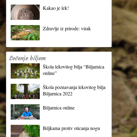
Kakao je lek!
Zdravlje iz prirode: virak
Lečenje biljem
Škola lekovitog bilja “Biljarnica
online”
Škola poznavanja lekovitog bilja
Biljarnica 2022
Biljarnica online
Biljkama protiv oticanja nogu