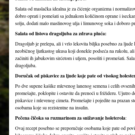
Salata od maslačka idealna je za čićenje organizma i normalizov
dobro oprati i pomešati sa jednakom količinom oprane i isecka
solju, dodati malo maslinovog ulja i limunovog soka i doboro p
Salata od listova dragoljuba za zdrava pluća:
Dragoljub je prelepa, ali i vrlo lekovita biljka posebno za ljud
neobičnog ljutkastog ukusa koji donekle podseća na rukolu, ali j
začiniti ih jabukovim sirćetom i uljem, posoliti i promešati. Sa
dragoljuba.
Doručak od piskavice za ljude koje pate od visokog holesterol
Po dve supene kašike mlevenog lanenog semena i celih ovsenih 
promešajte, poklopite i ostavite da prenoći u frižideru. Ujutro
piskavice i mlevenog cimeta. Promešajte i pojedite na prazan 
osobama koje su rezistentne na insulin.
Pečena čičoka sa ruzmarinom za snižavanje holeterola
:
Ovaj recept posebno se preporučuje osobama koje pate od povišen