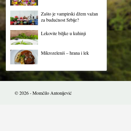
Zašto je vampirski džem važan
za budućnost Srbije?
Lekovite biljke u kuhinji
Mikrozeleniš – hrana i lek
© 2026 - Momčilo Antonijević