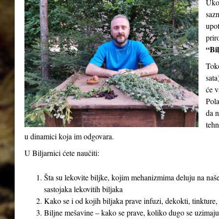
Ukol
sazn
upot
prir
“Bil
Tok
sata
će v
Pola
da n
tehn
u dinamici koja im odgovara.
U Biljarnici ćete naučiti:
Šta su lekovite biljke, kojim mehanizmima deluju na naše
sastojaka lekovitih biljaka
Kako se i od kojih biljaka prave infuzi, dekokti, tinkture,
Biljne mešavine – kako se prave, koliko dugo se uzimaju