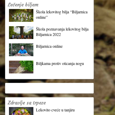
Lečenje biljem
Škola lekovitog bilja “Biljarnica
online”
Škola poznavanja lekovitog bilja
Biljarnica 2022
Biljarnica online
Biljkama protiv oticanja nogu
Zdravlje sa trpeze
Lekovito cveće u tanjiru