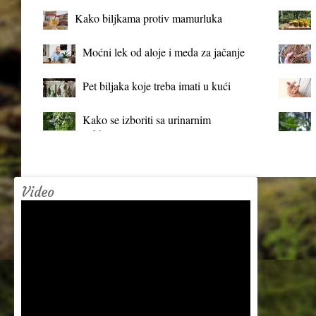
Kako biljkama protiv mamurluka
Moćni lek od aloje i meda za jačanje
organizma
Pet biljaka koje treba imati u kući
Kako se izboriti sa urinarnim
infekcijama?
Video