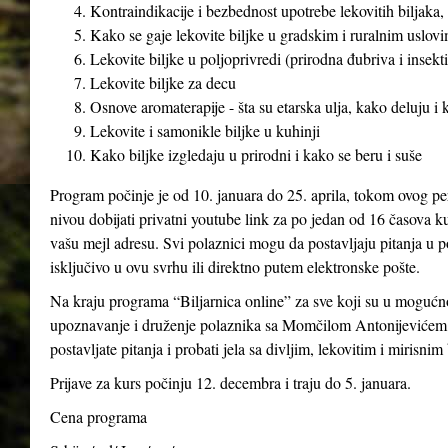
Kontraindikacije i bezbednost upotrebe lekovitih biljaka, 
Kako se gaje lekovite biljke u gradskim i ruralnim uslovim
Lekovite biljke u poljoprivredi (prirodna đubriva i insekti
Lekovite biljke za decu
Osnove aromaterapije - šta su etarska ulja, kako deluju i
Lekovite i samonikle biljke u kuhinji
Kako biljke izgledaju u prirodni i kako se beru i suše
Program počinje je od 10. januara do 25. aprila, tokom ovog pe
nivou dobijati privatni youtube link za po jedan od 16 časova ku
vašu mejl adresu. Svi polaznici mogu da postavljaju pitanja u p
isključivo u ovu svrhu ili direktno putem elektronske pošte.
Na kraju programa “Biljarnica online” za sve koji su u mogućno
upoznavanje i druženje polaznika sa Momčilom Antonijevićem 
postavljate pitanja i probati jela sa divljim, lekovitim i mirisnim
Prijave za kurs počinju 12. decembra i traju do 5. januara.
Cena programa