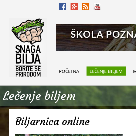
POČETNA
LEČENJE BILJEM
M
Lečenje biljem
Biljarnica online