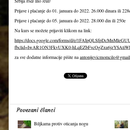
Srbija /rsd/ Ino /eur/
Prijave i plaćanje do 01. januara do 2022. 26.000 dinara ili 228
Prijave i plaćanje do 05. januara do 2022. 28.000 din ili 250e
Na kurs se možete prijaviti klikom na link:
https://docs.google.com/forms/d/e/1FAIpQLSfpDcMnMl
fbclid=IwAR1ON3FkvUXK0-hLqEZbFvcOgZxu6jzYSAtiW
za sve dodatne informacije pišite na
antonijevicmomcilo@gmai
Povezani članci
Biljkama protiv oticanja nogu