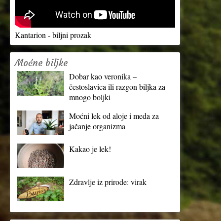
Kantarion - biljni prozak
Moćne biljke
Dobar kao veronika –
čestoslavica ili razgon biljka za
mnogo boljki
Moćni lek od aloje i meda za
jačanje organizma
Kakao je lek!
Zdravlje iz prirode: virak