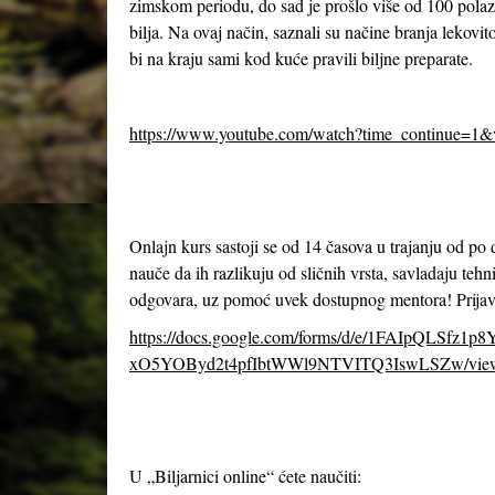
zimskom periodu, do sad je prošlo više od 100 polazn
bilja. Na ovaj način, saznali su načine branja lekov
bi na kraju sami kod kuće pravili biljne preparate.
https://www.youtube.com/watch?time_continue=1
Onlajn kurs sastoji se od 14 časova u trajanju od po
nauče da ih razlikuju od sličnih vrsta, savladaju tehn
odgovara, uz pomoć uvek dostupnog mentora! Prijavl
https://docs.google.com/forms/d/e/1FAIpQLSfz1p
xO5YOByd2t4pfIbtWWl9NTVITQ3IswLSZw/vie
U „Biljarnici online“ ćete naučiti: