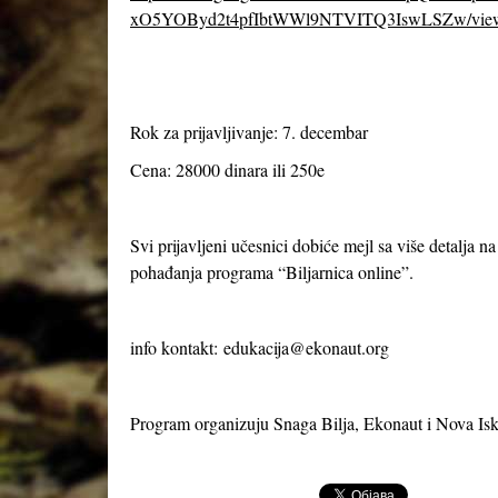
xO5YOByd2t4pfIbtWWl9NTVITQ3IswLSZw/vie
Rok za prijavljivanje: 7. decembar
Cena: 28000 dinara ili 250e
Svi prijavljeni učesnici dobiće mejl sa više detalja n
pohađanja programa “Biljarnica online”.
info kontakt:
edukacija@ekonaut.org
Program organizuju Snaga Bilja, Ekonaut i Nova Isk