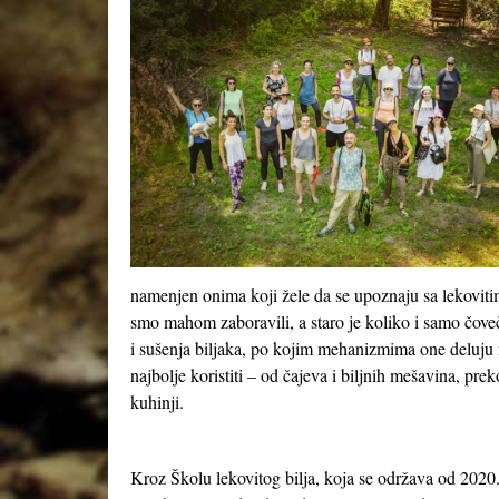
namenjen onima koji žele da se upoznaju sa lekoviti
smo mahom zaboravili, a staro je koliko i samo čove
i sušenja biljaka, po kojim mehanizmima one deluju n
najbolje koristiti – od čajeva i biljnih mešavina, pre
kuhinji.
Kroz Školu lekovitog bilja, koja se održava od 2020.