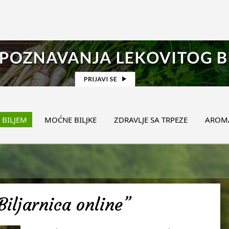
 BILJEM
MOĆNE BILJKE
ZDRAVLJE SA TRPEZE
AROMA
Biljarnica online”