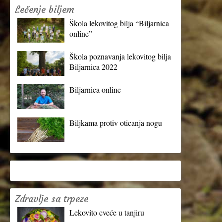
Lečenje biljem
Škola lekovitog bilja “Biljarnica
online”
Škola poznavanja lekovitog bilja
Biljarnica 2022
Biljarnica online
Biljkama protiv oticanja nogu
Zdravlje sa trpeze
Lekovito cveće u tanjiru