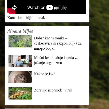
Kantarion - biljni prozak
Moćne biljke
Dobar kao veronika –
čestoslavica ili razgon biljka za
mnogo boljki
Moćni lek od aloje i meda za
jačanje organizma
Kakao je lek!
Zdravlje iz prirode: virak