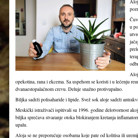
Aloj
pozn
Čuve
u po
utvr
jača
prel
tera
odb
Aloj
opekotina, rana i ekcema. Sa uspehom se koristi i u lečenju reum
dvanaestopalačnom crevu. Deluje snažno protivupalno.
Biljka sadrži polisaharide i lipide. Svež sok aloje sadrži antrakv
Meskički istraživači ispitivali su 1996. godine delotvornost ak
biljka sprečava stvaranje otoka blokiranjem kretanja inflamatorni
upalu.
Aloja se ne preporučuje osobama koje pate od kolitisa ili uremij