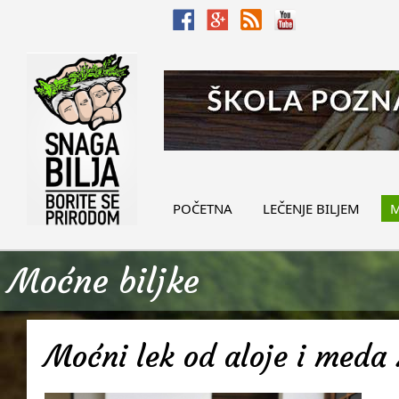
POČETNA
LEČENJE BILJEM
M
Moćne biljke
Moćni lek od aloje i meda