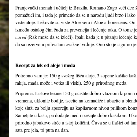
Franjevački monah i učitelj iz Brazila, Romano Zago veći deo 
pomažući im, i tada je primetio da se u narodu ljudi brzo i lako 
vrste aloje. Lekovite su vrste Aloe vera i Aloe arborescens. On j
između ostalog čini čuda za prevenciju i lečenje raka. O tome 
cured
(Rak može da se izleči). Ipak, kada je u pitanju lečenje 
da sa rezervom prihvatam ovakve tvrdnje. Ono što je sigurno je
Recept za lek od aloje i meda
Potrebno vam je: 150 g svežeg lišća aloje, 3 supene kašike kaš
rakija, mada može i votka ili viski), 250 g prirodnog meda.
Priprema: Listove težine 150 g očistite dobro vlažnom krpom i o
vremena, uklonite bodlje, isecite na komadiće i ubacite u blen
koje služi za bolju apsorciju na kapilarnom nivou prilikom kon
Sameljite u kašu, pa dodajte med i izešajte dobro kašikom. Uko
prirodno jabukovo sirće u istoj količini. Čuva se u flašici od ta
sata pre jela, tri puta na dan.