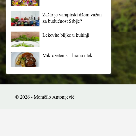
Zašto je vampirski džem važan
za budućnost Srbije?
Lekovite biljke u kuhinji
Mikrozeleniš – hrana i lek
© 2026 - Momčilo Antonijević