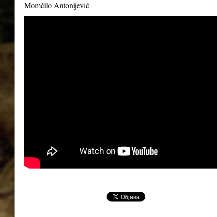
Momčilo Antonijević