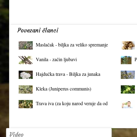
Povezani članci
Maslačak - biljka za veliko spremanje
organizma
Vanila - začin ljubavi
P
Hajdučka trava - Biljka za junaka
Kleka (Juniperus communis)
Trava iva (za koju narod veruje da od
mrtva pravi živa)
Video