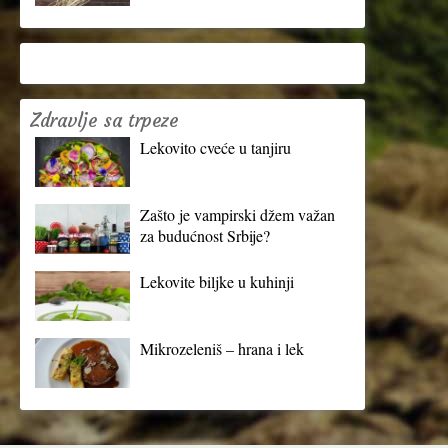
Zdravlje sa trpeze
Lekovito cveće u tanjiru
Zašto je vampirski džem važan
za budućnost Srbije?
Lekovite biljke u kuhinji
Mikrozeleniš – hrana i lek