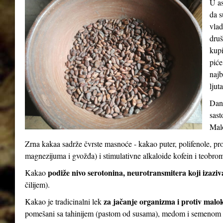
U as
da s
vlad
druš
kupi
piće
najb
ljut
Dana
sast
Malo
Zrna kakaa sadrže čvrste masnoće - kakao puter, polifenole, pr
magnezijuma i gvožđa) i stimulativne alkaloide kofein i teobro
podiže nivo serotonina, neurotransmitera koji izaziv
Kakao
čilijem).
za jačanje organizma i protiv malo
Kakao je tradicinalni lek
pomešani sa tahinijem (pastom od susama), medom i semenom 