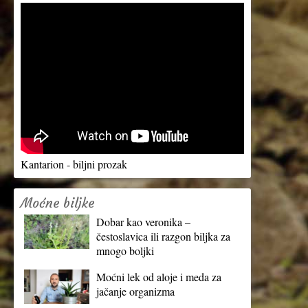
Kantarion - biljni prozak
Moćne biljke
Dobar kao veronika –
čestoslavica ili razgon biljka za
mnogo boljki
Moćni lek od aloje i meda za
jačanje organizma