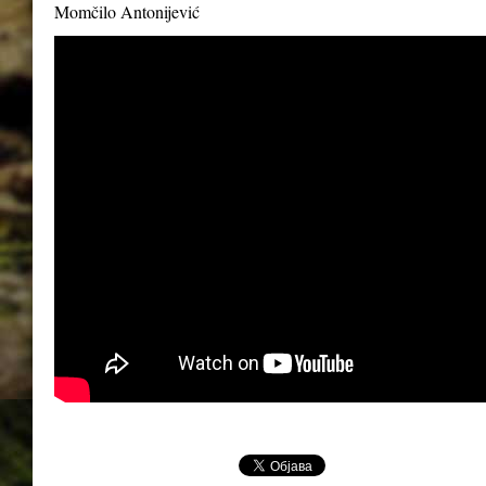
Momčilo Antonijević