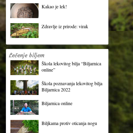
Kakao je lek!
Zdravlje iz prirode: virak
Lečenje biljem
Škola lekovitog bilja “Biljarnica
online”
Škola poznavanja lekovitog bilja
Biljarnica 2022
Biljarnica online
Biljkama protiv oticanja nogu