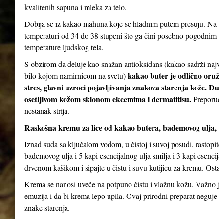
kvalitenih sapuna i mleka za telo.
Dobija se iz kakao mahuna koje se hladnim putem presuju. Na s
temperaturi od 34 do 38 stupeni što ga čini posebno pogodnim za
temperature ljudskog tela.
S obzirom da deluje kao snažan antioksidans (kakao sadrži najv
kakao buter je odlično oruž
bilo kojom namirnicom na svetu)
stres, glavni uzroci pojavljivanja znakova starenja kože. D
osetljivom kožom sklonom ekcemima i dermatitisu.
Preporuč
nestanak strija.
Raskošna kremu za lice od kakao butera, bademovog ulja, 
Iznad suda sa ključalom vodom, u čistoj i suvoj posudi, rastopi
bademovog ulja i 5 kapi esencijalnog ulja smilja i 3 kapi esenc
drvenom kašikom i sipajte u čistu i suvu kutijicu za kremu. Ostav
Krema se nanosi uveče na potpuno čistu i vlažnu kožu. Važno je
emuzija i da bi krema lepo upila. Ovaj prirodni preparat neguje 
znake starenja.