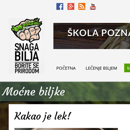
POČETNA
LEČENJE BILJEM
M
Moćne biljke
Kakao je lek!