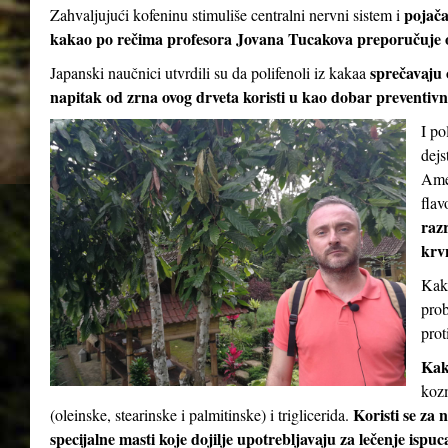
pojač
Zahvaljujući kofeninu stimuliše centralni nervni sistem i
kakao po rečima profesora Jovana Tucakova preporučuje 
sprečavaju 
Japanski naučnici utvrdili su da polifenoli iz kakaa
napitak od zrna ovog drveta koristi u kao dobar preventivni
I po
dejs
Amer
flav
razr
krv
Kaka
prob
prot
Kak
kozm
Koristi se za 
(oleinske, stearinske i palmitinske) i triglicerida.
specijalne masti koje dojilje upotrebljavaju za lečenje ispu