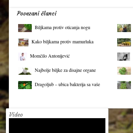
Povezani članci
Biljkama protiv oticanja nogu
Kako biljkama protiv mamurluka
Momčilo Antonijević
Najbolje biljke za disajne organe
Dragoljub – ubica bakterija sa vaše
terase
Video