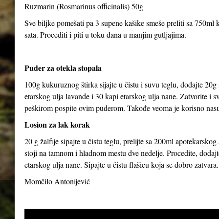
Ruzmarin (Rosmarinus officinalis) 50g
Sve biljke pomešati pa 3 supene kašike smeše preliti sa 750ml kl
sata. Procediti i piti u toku dana u manjim gutljajima.
Puder za otekla stopala
100g kukuruznog štirka sijajte u čistu i suvu teglu, dodajte 20g
etarskog ulja lavande i 30 kapi etarskog ulja nane. Zatvorite i 
peškirom pospite ovim puderom. Takođe veoma je korisno nasut
Losion za lak korak
20 g žalfije sipajte u čistu teglu, prelijte sa 200ml apotekarsk
stoji na tamnom i hladnom mestu dve nedelje. Procedite, dodajte
etarskog ulja nane. Sipajte u čistu flašicu koja se dobro zatvara.
Momčilo Antonijević