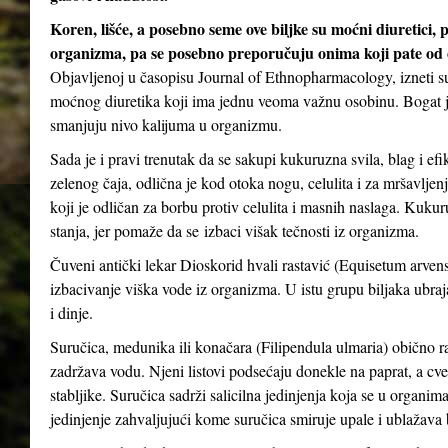
Koren, lišće, a posebno seme ove biljke su moćni diuretici, 
organizma, pa se posebno preporučuju onima koji pate od oti
Objavljenoj u časopisu Journal of Ethnopharmacology, izneti su
moćnog diuretika koji ima jednu veoma važnu osobinu. Bogat je
smanjuju nivo kalijuma u ​​organizmu.
Sada je i pravi trenutak da se sakupi kukuruzna svila, blag i ef
zelenog čaja, odlična je kod otoka nogu, celulita i za mršavljen
koji je odličan za borbu protiv celulita i masnih naslaga. Kuk
stanja, jer pomaže da se izbaci višak tečnosti iz organizma.
Čuveni antički lekar Dioskorid hvali rastavić (Equisetum arvense
izbacivanje viška vode iz organizma. U istu grupu biljaka ubrajaju
i dinje.
Suručica, medunika ili konačara (Filipendula ulmaria) obično ra
zadržava vodu. Njeni listovi podsećaju donekle na paprat, a cveto
stabljike. Suručica sadrži salicilna jedinjenja koja se u organima
jedinjenje zahvaljujući kome suručica smiruje upale i ublažava