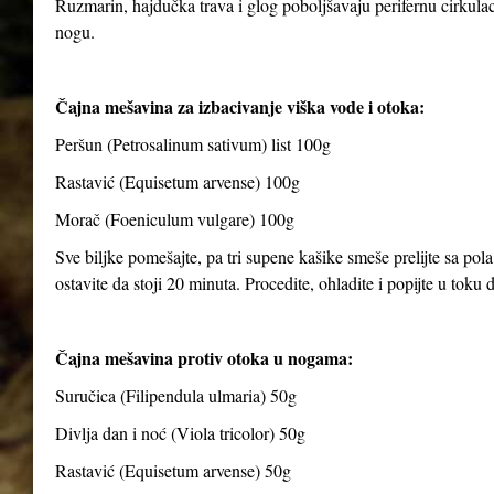
Ruzmarin, hajdučka trava i glog poboljšavaju perifernu cirkulaci
nogu.
Čajna mešavina za izbacivanje viška vode i otoka:
Peršun (Petrosalinum sativum) list 100g
Rastavić (Equisetum arvense) 100g
Morač (Foeniculum vulgare) 100g
Sve biljke pomešajte, pa tri supene kašike smeše prelijte sa pola
ostavite da stoji 20 minuta. Procedite, ohladite i popijte u toku
Čajna mešavina protiv otoka u nogama:
Suručica (Filipendula ulmaria) 50g
Divlja dan i noć (Viola tricolor) 50g
Rastavić (Equisetum arvense) 50g