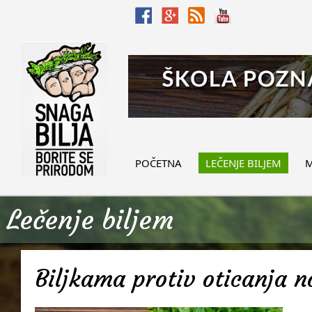
POČETNA
LEČENJE BILJEM
M
Lečenje biljem
Biljkama protiv oticanja 