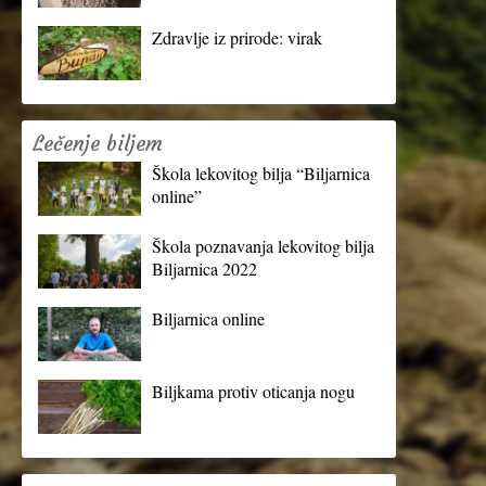
Zdravlje iz prirode: virak
Lečenje biljem
Škola lekovitog bilja “Biljarnica
online”
Škola poznavanja lekovitog bilja
Biljarnica 2022
Biljarnica online
Biljkama protiv oticanja nogu