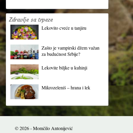
Zdravlje sa trpeze
Lekovito cveće u tanjiru
Zašto je vampirski džem važan
za budućnost Srbije?
Lekovite biljke u kuhinji
Mikrozeleniš – hrana i lek
© 2026 - Momčilo Antonijević