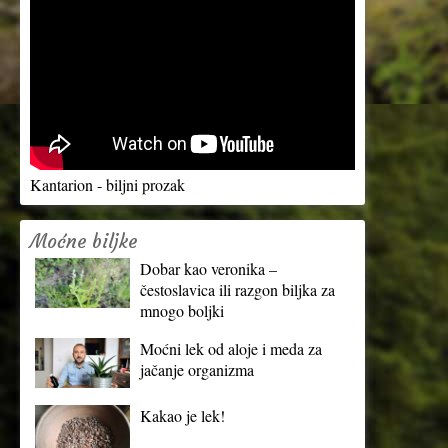
Kantarion - biljni prozak
Moćne biljke
Dobar kao veronika –
čestoslavica ili razgon biljka za
mnogo boljki
Moćni lek od aloje i meda za
jačanje organizma
Kakao je lek!