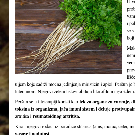
U vr
prob
vam 
i po
se v
koji
Malo
nema
veom
prov
lišć
uljem koje sadrži moćna jedinjenja miristicin i apiol. Peršun 
luteolinom. Njegovi zeleni listovi obiluju hlorofilom i gvožđem.
lek za organe za varenje, d
Peršun se u fitoterapiji koristi kao
toksina iz organizma, jača imuni sistem i deluje protivupal
reumatoidnog artritisa.
artritisa i
Kao i njegovi rođaci iz porodice štitarica (anis, morač, celer, m
gasove i nadutost.