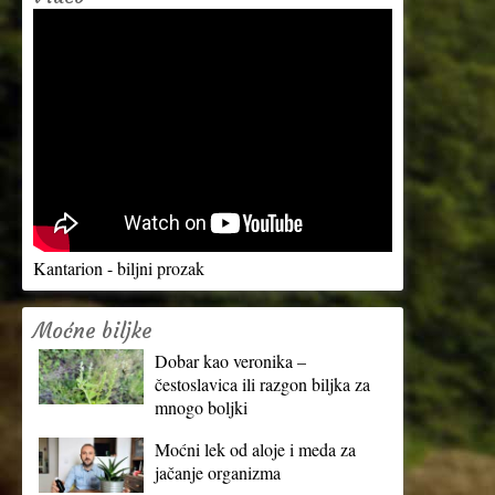
Kantarion - biljni prozak
Moćne biljke
Dobar kao veronika –
čestoslavica ili razgon biljka za
mnogo boljki
Moćni lek od aloje i meda za
jačanje organizma