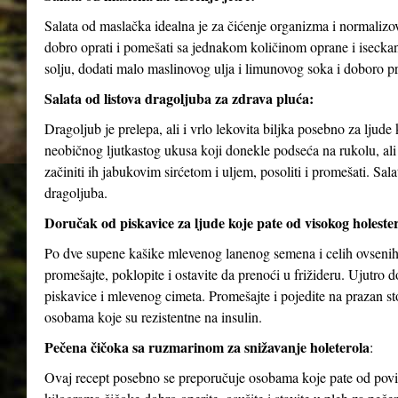
Salata od maslačka idealna je za čićenje organizma i normalizov
dobro oprati i pomešati sa jednakom količinom oprane i isecka
solju, dodati malo maslinovog ulja i limunovog soka i doboro p
Salata od listova dragoljuba za zdrava pluća:
Dragoljub je prelepa, ali i vrlo lekovita biljka posebno za ljud
neobičnog ljutkastog ukusa koji donekle podseća na rukolu, ali j
začiniti ih jabukovim sirćetom i uljem, posoliti i promešati. Sa
dragoljuba.
Doručak od piskavice za ljude koje pate od visokog holesterol
Po dve supene kašike mlevenog lanenog semena i celih ovsenih 
promešajte, poklopite i ostavite da prenoći u frižideru. Ujutro
piskavice i mlevenog cimeta. Promešajte i pojedite na prazan 
osobama koje su rezistentne na insulin.
Pečena čičoka sa ruzmarinom za snižavanje holeterola
:
Ovaj recept posebno se preporučuje osobama koje pate od povišen