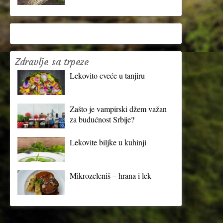
Zdravlje sa trpeze
Lekovito cveće u tanjiru
Zašto je vampirski džem važan
za budućnost Srbije?
Lekovite biljke u kuhinji
Mikrozeleniš – hrana i lek