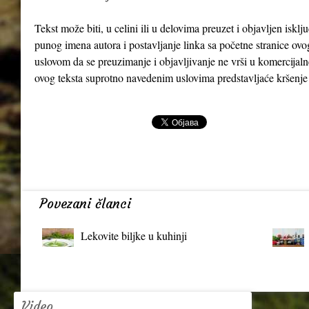
Tekst može biti, u celini ili u delovima preuzet i objavljen iskl
punog imena autora i postavljanje linka sa početne stranice ovo
uslovom da se preuzimanje i objavljivanje ne vrši u komercijaln
ovog teksta suprotno navedenim uslovima predstavljaće kršenje
Povezani članci
Lekovite biljke u kuhinji
Video