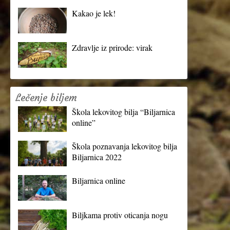
Kakao je lek!
Zdravlje iz prirode: virak
Lečenje biljem
Škola lekovitog bilja “Biljarnica
online”
Škola poznavanja lekovitog bilja
Biljarnica 2022
Biljarnica online
Biljkama protiv oticanja nogu