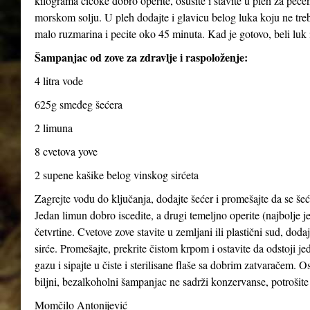
kilograma čičoke dobro operite, osušite i stavite u pleh za pečen
morskom solju. U pleh dodajte i glavicu belog luka koju ne treba
malo ruzmarina i pecite oko 45 minuta. Kad je gotovo, beli luk i
Šampanjac od zove za zdravlje i raspoloženje:
4 litra vode
625g smeđeg šećera
2 limuna
8 cvetova yove
2 supene kašike belog vinskog sirćeta
Zagrejte vodu do ključanja, dodajte šećer i promešajte da se šeće
Jedan limun dobro iscedite, a drugi temeljno operite (najbolje je
četvrtine. Cvetove zove stavite u zemljani ili plastični sud, dod
sirće. Promešajte, prekrite čistom krpom i ostavite da odstoji j
gazu i sipajte u čiste i sterilisane flaše sa dobrim zatvaračem. O
biljni, bezalkoholni šampanjac ne sadrži konzervanse, potrošite 
Momčilo Antonijević