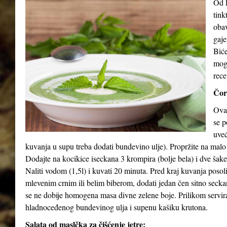
Od l
tink
obav
gaje
Biće
mog
rece
Čor
Ova 
se p
uveć
kuvanja u supu treba dodati bundevino ulje). Propržite na malo
Dodajte na kocikice iseckana 3 krompira (bolje bela) i dve šak
Naliti vodom (1,5l) i kuvati 20 minuta. Pred kraj kuvanja posol
mlevenim crnim ili belim biberom, dodati jedan čen sitno seck
se ne dobije homogena masa divne zelene boje. Prilikom serviran
hladnoceđenog bundevinog ulja i supenu kašiku krutona.
Salata od maslčka za čišćenje jetre: