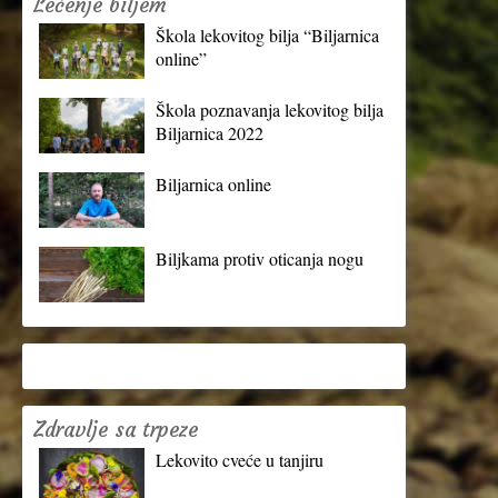
Lečenje biljem
Škola lekovitog bilja “Biljarnica
online”
Škola poznavanja lekovitog bilja
Biljarnica 2022
Biljarnica online
Biljkama protiv oticanja nogu
Zdravlje sa trpeze
Lekovito cveće u tanjiru