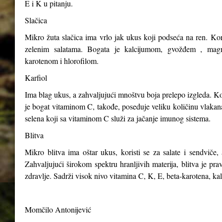
E i K u pitanju.
Slačica
Mikro žuta slačica ima vrlo jak ukus koji podseća na ren. Kori
zelenim salatama. Bogata je kalcijumom, gvožđem , magn
karotenom i hlorofilom.
Karfiol
Ima blag ukus, a zahvaljujući mnoštvu boja prelepo izgleda. Kor
je bogat vitaminom C, takođe, poseduje veliku količinu vlakana,
selena koji sa vitaminom C služi za jačanje imunog sistema.
Blitva
Mikro blitva ima oštar ukus, koristi se za salate i sendviče, 
Zahvaljujući širokom spektru hranljivih materija, blitva je p
zdravlje. Sadrži visok nivo vitamina C, K, E, beta-karotena, ka
Momčilo Antonijević