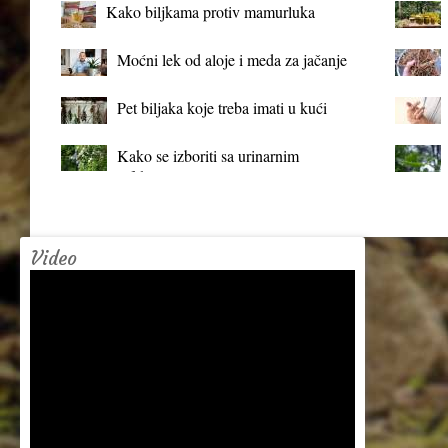
Kako biljkama protiv mamurluka
Moćni lek od aloje i meda za jačanje
organizma
Pet biljaka koje treba imati u kući
Kako se izboriti sa urinarnim
infekcijama?
Video