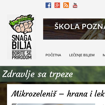
POČETNA
LEČENJE BILJEM
M
Zdravlje sa trpeze
Mikrozeleniš – hrana i lek