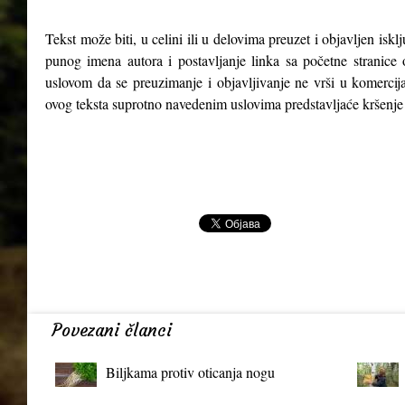
Tekst može biti, u celini ili u delovima preuzet i objavljen isk
punog imena autora i postavljanje linka sa početne stranice 
uslovom da se preuzimanje i objavljivanje ne vrši u komercija
ovog teksta suprotno navedenim uslovima predstavljaće kršenje
Povezani članci
Biljkama protiv oticanja nogu