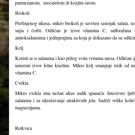
parmezanom, mocarelom ili kozjim sirom.
Brokoli
Prefinjenog ukusa, mikro brokoli je savršen sastojak salata, s
supa i čorbi. Odličan je izvor vitamina C, sulforafana i
antioksidansima i jedinjenjima za koja je dokazano da su odličn
Kelj
Koristi se u salatama i kao prilog svim vrstama mesa. Odličan j
umereni izvor folne kiseline. Mikro kelj smanjuje rizik od n
vitamina C.
Cvekla
Mikro cvekla ima nežan ukus nalik spanaću. Intezivno ljubiča
salatama i za ukrašavanje atraktivnih jela. Sadrži velike kol
magnezijuma.
Rotkvica