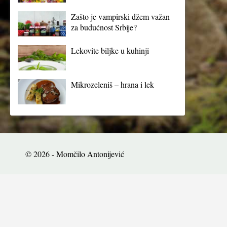
Zašto je vampirski džem važan
za budućnost Srbije?
Lekovite biljke u kuhinji
Mikrozeleniš – hrana i lek
© 2026 - Momčilo Antonijević