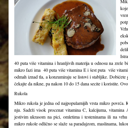
Mikr
koje
vre
potp
Vrh
eks
pob
del
Istr
40 puta više vitamina i hranljivih materija u odnosu na zrele b
mikro fazi ima 40 puta više vitamina E i šest puta više vitam
odmah iznad tla, a konzumiraju se listovi i stabljike. Dobićete 
čekajte da nikne, pa nakon 10 do 15 dana secite i koristite. Ovo
Rukola
Mikro rukola je jedna od najpopularnijih vrsta mikro povrća. K
nju. Sadrži visok procenat vitamina C, kalcijuma, vitamina A
jestivim ukrasom na pici, omletima i testeninama ili na vrhu
mikro rukole odlično se slaže sa paradajzom, maslinama, luk