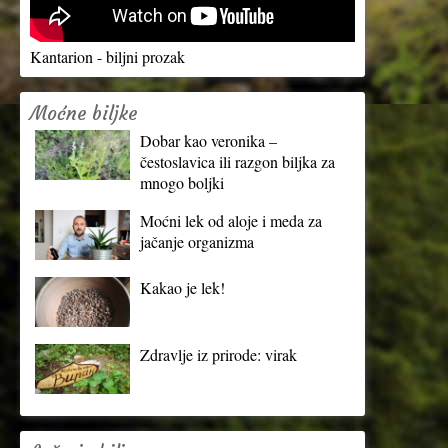
Kantarion - biljni prozak
Moćne biljke
Dobar kao veronika –
čestoslavica ili razgon biljka za
mnogo boljki
Moćni lek od aloje i meda za
jačanje organizma
Kakao je lek!
Zdravlje iz prirode: virak