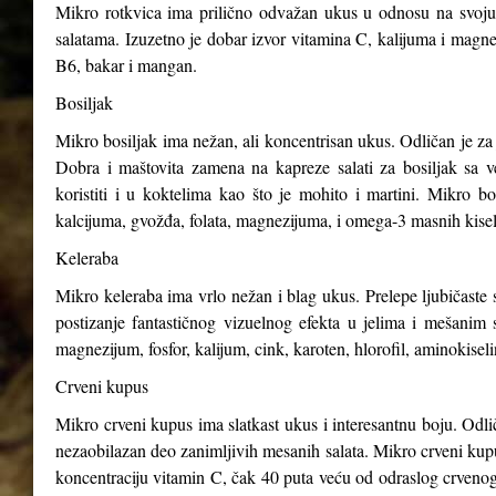
Mikro rotkvica ima prilično odvažan ukus u odnosu na svoju v
salatama. Izuzetno je dobar izvor vitamina C, kalijuma i magnez
B6, bakar i mangan.
Bosiljak
Mikro bosiljak ima nežan, ali koncentrisan ukus. Odličan je za 
Dobra i maštovita zamena na kapreze salati za bosiljak sa v
koristiti i u koktelima kao što je mohito i martini. Mikro b
kalcijuma, gvožđa, folata, magnezijuma, i omega-3 masnih kisel
Keleraba
Mikro keleraba ima vrlo nežan i blag ukus. Prelepe ljubičaste s
postizanje fantastičnog vizuelnog efekta u jelima i mešanim 
magnezijum, fosfor, kalijum, cink, karoten, hlorofil, aminokiseli
Crveni kupus
Mikro crveni kupus ima slatkast ukus i interesantnu boju. Odli
nezaobilazan deo zanimljivih mesanih salata. Mikro crveni kupus
koncentraciju vitamin C, čak 40 puta veću od odraslog crveno