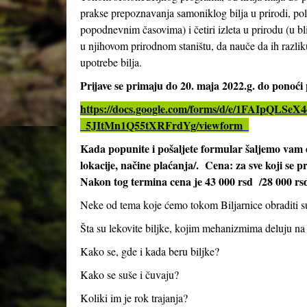
prakse prepoznavanja samoniklog bilja u prirodi, pol
popodnevnim časovima) i četiri izleta u prirodu (u bl
u njihovom prirodnom staništu, da nauče da ih razliku
upotrebe bilja.
Prijave se primaju do 20. maja 2022.g. do ponoć
https://docs.google.com/forms/d/e/1FAIpQ
_5JItMn1Q55tXRFrdYg/viewform
Kada popunite i pošaljete formular šaljemo vam 
lokacije, načine plaćanja/. Cena: za sve koji se p
Nakon tog termina cena je 43 000 rsd /28 000 rs
Neke od tema koje ćemo tokom Biljarnice obraditi s
Šta su lekovite biljke, kojim mehanizmima deluju na
Kako se, gde i kada beru biljke?
Kako se suše i čuvaju?
Koliki im je rok trajanja?