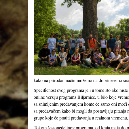
kako na prirodan način možemo da doprinesemo snazi
Specifičnost ovog programa je i u tome što ako nist
online verziju programa Biljarnice, u bilo koje vrem
sa snimljenim predavanjem kome će samo oni moći da
sa predavačem kako bi mogli da postavljaju pitanja 
grupe koje će pratiti predavanja u realnom vremenu, 
Tokom šestonedeljnog programa, od kraja maja do poč