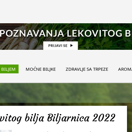
 BILJEM
MOĆNE BILJKE
ZDRAVLJE SA TRPEZE
AROMA
itog bilja Biljarnica 2022