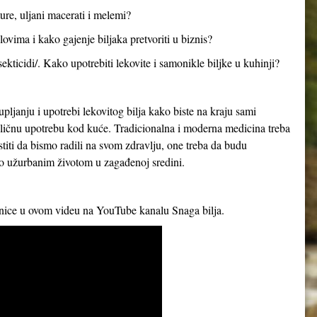
ture, uljani macerati i melemi?
ovima i kako gajenje biljaka pretvoriti u biznis?
sekticidi/. Kako upotrebiti lekovite i samonikle biljke u kuhinji?
upljanju i upotrebi lekovitog bilja kako biste na kraju sami
za ličnu upotrebu kod kuće. Tradicionalna i moderna medicina treba
iti da bismo radili na svom zdravlju, one treba da budu
mo užurbanim životom u zagađenoj sredini.
rnice u ovom videu na YouTube kanalu Snaga bilja.