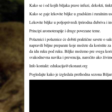
Kako se i od kojih biljaka prave infuzi, dekokti, tink
Kako se gaje lekovite biljke u gradskim i ruralnim usl
Lekovite biljke u poljoprivredi /prirodna đubriva i in
Principi aromoterapije i druge povezane teme.
Polaznici i polaznice će dobiti praktične savete o sak
napravili biljne preparate koje možete da koristite 
da idu ruku pod ruku. Biljke možemo pre svega korist
svakodnevna navika i prevencija, naročito ako živi
Info kontakt:
edukacija@ekonaut.org
Pogledajte kako je izgledala prethodna sezona Bilja