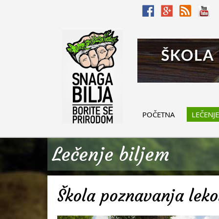
POČETNA
LEČENJE
Lečenje biljem
Škola poznavanja lekov