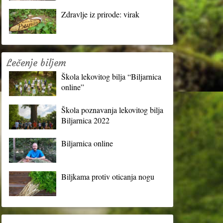
Zdravlje iz prirode: virak
Lečenje biljem
Škola lekovitog bilja “Biljarnica
online”
Škola poznavanja lekovitog bilja
Biljarnica 2022
Biljarnica online
Biljkama protiv oticanja nogu