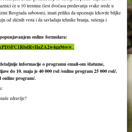
aznici će u 10 tremina (šest dvočasa predavanja svake srede u
izini Beograda subotom), imati priliku da upoznaju lekovite biljke
ju od sličnih vrsta i da savladaju tehnike branja, sušenja i
i popunjavanjem online
formulara:
LSeX4cPDSFC1RbdRyHaZA2w4ga96ww_
detaljnije informacije o programu email-om /datume,
rijave do 10. maja je 40 000 rsd /online program 25 000 rsd/.
d online program/.
u:
 naše zdravlje?