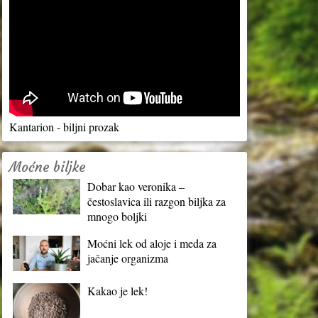
Kantarion - biljni prozak
Moćne biljke
Dobar kao veronika –
čestoslavica ili razgon biljka za
mnogo boljki
Moćni lek od aloje i meda za
jačanje organizma
Kakao je lek!