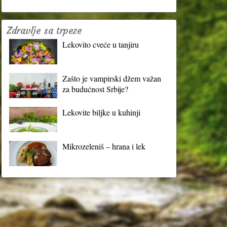
Zdravlje sa trpeze
Lekovito cveće u tanjiru
Zašto je vampirski džem važan
za budućnost Srbije?
Lekovite biljke u kuhinji
Mikrozeleniš – hrana i lek