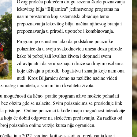
Ovog proleća pokrećem drugu sezonu škole poznavanja
lekovitog bilja “Biljarnica” jedinstvenog programa na
našim prostorima koji sistematski obrađuje teme
prepoznavanja lekovitog bilja, načina njihovog branja i
prepoznavanja u prirodi, upotrebe i kombinovanja.
Program je osmišljen tako da podstakne polaznike i
polaznice da u svoju svakodnevicu unesu dozu prirode
kako bi poboljšali kvalitet života i doprineli svom
zdravlju ali i da se upoznaju i druže sa drugim osobama
koje uživaju u prirodi, bogatstvu i znanju koje nam ona
nudi. Kroz Biljarnicu ćemo na različite načine videti
 našeg imuniteta, a samim tim i kvalitetu života.
e u mogućnosti da lično pratite program uživo možete pohađati
e bez obzira gde se nalazite. Svim polaznicima se prosleđuje link
 pristupe. Online polaznici takođe imaju mogućnost interakcije
na koja će dobiti odgovor na sledećem predavanju. Za razliku od
broj polaznika online verzije kursa nije ograničen.
etka jula 2022. godine, koji se sastoji od predavanja kao i