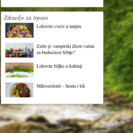
Zdravlje sa trpeze
Lekovito cveće u tanjiru
Zašto je vampirski džem važan
za budućnost Srbije?
Lekovite biljke u kuhinji
Mikrozeleniš – hrana i lek