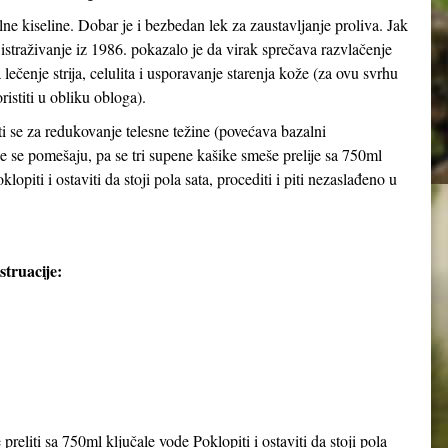
ilne kiseline. Dobar je i bezbedan lek za zaustavljanje proliva. Jak
straživanje iz 1986. pokazalo je da virak sprečava razvlačenje
a lečenje strija, celulita i usporavanje starenja kože (za ovu svrhu
ristiti u obliku obloga).
i se za redukovanje telesne težine (povećava bazalni
ce se pomešaju, pa se tri supene kašike smeše prelije sa 750ml
lopiti i ostaviti da stoji pola sata, procediti i piti nezaslađeno u
truacije:
preliti sa 750ml ključale vode Poklopiti i ostaviti da stoji pola