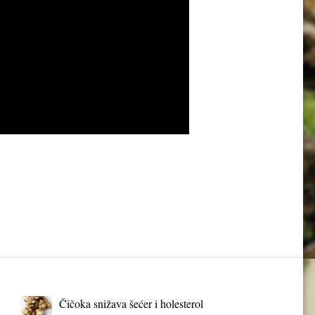
Čičoka snižava šećer i holesterol