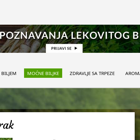
 BILJEM
MOĆNE BILJKE
ZDRAVLJE SA TRPEZE
AROMA
irak