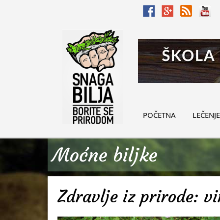
POČETNA
LEČENJE
Moćne biljke
Zdravlje iz prirode: v