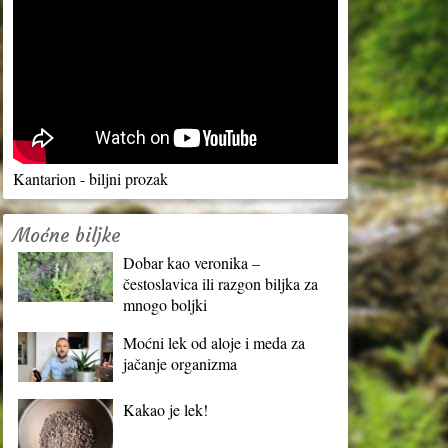
Kantarion - biljni prozak
Moćne biljke
Dobar kao veronika –
čestoslavica ili razgon biljka za
mnogo boljki
Moćni lek od aloje i meda za
jačanje organizma
Kakao je lek!