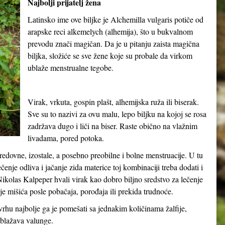
Najbolji prijatelj žena
Latinsko ime ove biljke je
Alchemilla vulgaris
potiče od
arapske reci
alkemelych
(alhemija), što u bukvalnom
prevodu znači
magičan
. Da je u pitanju zaista magična
biljka, složiće se sve žene koje su probale da virkom
ublaže menstrualne tegobe.
Virak, vrkuta, gospin plašt, alhemijska ruža ili biserak.
Sve su to nazivi za ovu malu, lepo biljku na kojoj se rosa
zadržava dugo i liči na biser. Raste obično na vlažnim
livadama, pored potoka.
neredovne, izostale, a posebno preobilne i bolne menstruacije. U tu
nje odliva i jačanje zida materice toj kombinaciji treba dodati i
ikolas Kalpeper hvali virak kao dobro biljno sredstvo za lečenje
anje mišića posle pobačaja, porođaja ili prekida trudnoće.
rhu najbolje ga je pomešati sa jednakim količinama žalfije,
ublažava valunge.