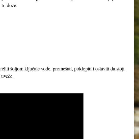
 tri doze.
iti šoljom ključale vode, promešati, poklopiti i ostaviti da stoji
 i uveče.