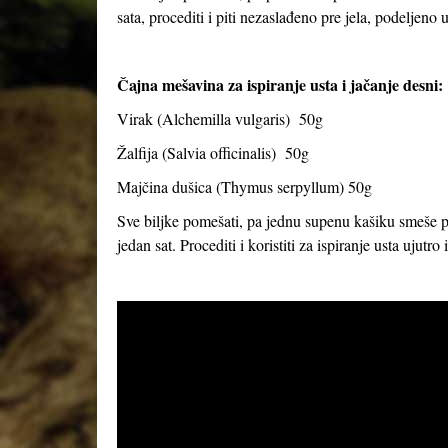
sata, procediti i piti nezaslađeno pre jela, podeljeno u
Čajna mešavina za ispiranje usta i jačanje desni:
Virak (
Alchemilla vulgaris
) 50g
Žalfija (
Salvia officinalis
) 50g
Majčina dušica (
Thymus serpyllum
) 50g
Sve biljke pomešati, pa jednu supenu kašiku smeše prel
jedan sat. Procediti i koristiti za ispiranje usta ujutro