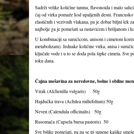
Sadrži velike količine tanina, flavonoida i malo salic
čaj od virka pomaže kod upaljenih desni. Francusko i
elastičnih i vezivnih vlakana, pa je dobar biljni lek z
najbolje ga je pomešati sa rastavićem i bršljanom i ko
U kombinaciji sa suručicom, anisom i cimetom korist
metabolizam). Jednake količine virka, anisa i suruči
ključale vode i u to se doda pola šipke cimeta. Sve pok
toku dana.
Čajna mešavina za neredovne, bolne i obilne mens
Virak (
Alchenilla vulgaris
) 50g
Hajdučka trava (
Achilea millefolium
) 50g
Neven (
Calendula officinalis
) 50g
Rusomača (
Capsela bursa pastoris
) 50
Sve biljke pomešati, pa pa se tri supene kašike smeše 