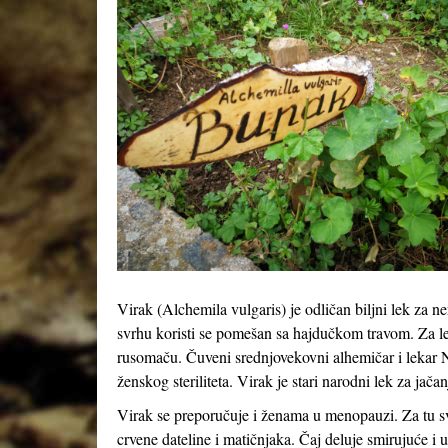
Virak (
Alchemila vulgaris
) je odličan biljni lek za 
svrhu koristi se pomešan sa hajdučkom travom. Za leče
rusomaču. Čuveni srednjovekovni alhemičar i lekar N
ženskog steriliteta. Virak je stari narodni lek za jač
Virak se preporučuje i ženama u menopauzi. Za tu sv
crvene dateline i matičnjaka. Čaj deluje smirujuće i 