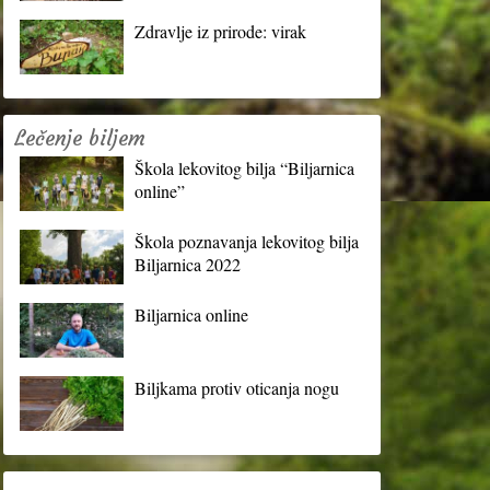
Zdravlje iz prirode: virak
Lečenje biljem
Škola lekovitog bilja “Biljarnica
online”
Škola poznavanja lekovitog bilja
Biljarnica 2022
Biljarnica online
Biljkama protiv oticanja nogu