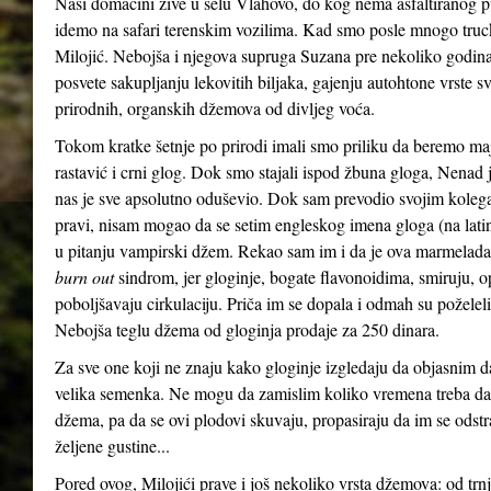
Naši domaćini žive u selu Vlahovo, do kog nema asfaltiranog p
idemo na safari terenskim vozilima. Kad smo posle mnogo truck
Milojić. Nebojša i njegova supruga Suzana pre nekoliko godina, 
posvete sakupljanju lekovitih biljaka, gajenju autohtone vrste sv
prirodnih, organskih džemova od divljeg voća.
Tokom kratke šetnje po prirodi imali smo priliku da beremo maj
rastavić i crni glog. Dok smo stajali ispod žbuna gloga, Nenad
nas je sve apsolutno oduševio. Dok sam prevodio svojim koleg
pravi, nisam mogao da se setim engleskog imena gloga (na la
u pitanju vampirski džem. Rekao sam im i da je ova marmelad
burn out
sindrom, jer gloginje, bogate flavonoidima, smiruju, op
poboljšavaju cirkulaciju. Priča im se dopala i odmah su poželel
Nebojša teglu džema od gloginja prodaje za 250 dinara.
Za sve one koji ne znaju kako gloginje izgledaju da objasnim da 
velika semenka. Ne mogu da zamislim koliko vremena treba da 
džema, pa da se ovi plodovi skuvaju, propasiraju da im se ods
željene gustine...
Pored ovog, Milojići prave i još nekoliko vrsta džemova: od trnji