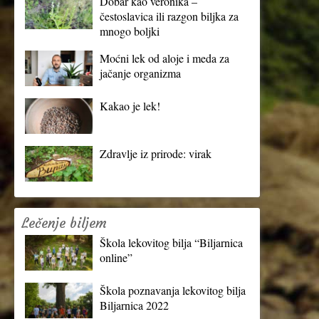
Dobar kao veronika –
čestoslavica ili razgon biljka za
mnogo boljki
Moćni lek od aloje i meda za
jačanje organizma
Kakao je lek!
Zdravlje iz prirode: virak
Lečenje biljem
Škola lekovitog bilja “Biljarnica
online”
Škola poznavanja lekovitog bilja
Biljarnica 2022