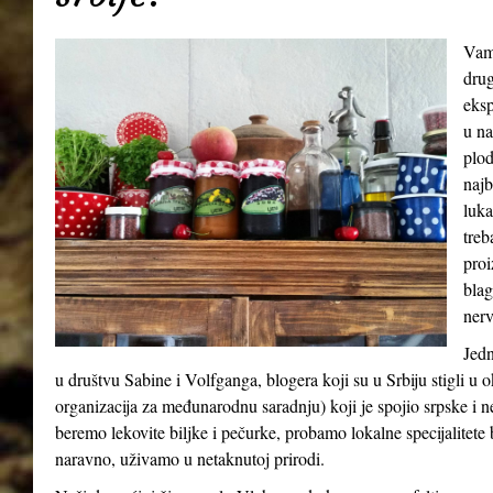
Vamp
drug
eksp
u na
plod
najb
luka
treb
proi
blag
nerv
Jedn
u društvu Sabine i Volfganga, blogera koji su u Srbiju stigli 
organizacija za međunarodnu saradnju) koji je spojio srpske i 
beremo lekovite biljke i pečurke, probamo lokalne specijalitete b
naravno, uživamo u netaknutoj prirodi.