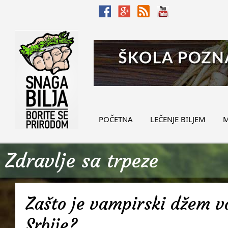
POČETNA
LEČENJE BILJEM
M
Zdravlje sa trpeze
Zašto je vampirski džem v
Srbije?