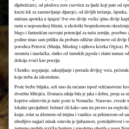
dijabetičare), od plodova zove (savršen za ljude koji pate od ops
kućni lek za zaustavljanje dijareje), od divljih trešanja, šipurka
mirisna apoteka u špajzu! Sve ove divlje voćke (plus divlje kupin
rastu u neposrednoj blizini, u ekološki besprekornom okruženju
blago i fantastičan razvojni potencijal za našu zemlju, posebno 
godine imao sam priliku da probam odlične džemove od divlje kupi
porodica Petrović (Marija, Miodrag i njihova kćerka Olgica). Po
sremuša i maslačka, slatko od šumskih jagoda i zlatni namaz od
delicija zvuči kao poezija.
Ukratko, uzgajanje, sakupljanje i prerada divljeg voća, pečuraka
koju treba da iskoristimo.
Posle berbe biljaka, seli smo da ručamo ispod veličanstvene kr
dvorištu Milojića. Domaća rakija bila je jaka i dobra, proja sa 
koprive oduševila je naše goste iz Nemačke. Naravno, zvezde t
lokalni specijaliteti: belmuž (ili kako sam im preveo na englesk
kraju, rolat sa džemom od trnjina i vanilice sa pekmezom od sa
ubedljivo najjači utisak ostavila je ljubaznost, gostoljubivost 
potpuno probila jezičku barijeru i apsolutno oborila s nogu Nemce