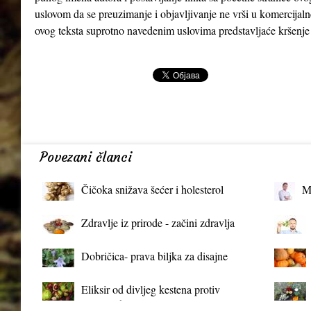
uslovom da se preuzimanje i objavljivanje ne vrši u komercijaln
ovog teksta suprotno navedenim uslovima predstavljaće kršenje
Povezani članci
Čičoka snižava šećer i holesterol
M
Zdravlje iz prirode - začini zdravlja
Dobričica- prava biljka za disajne
organe
Eliksir od divljeg kestena protiv
proširenih vena