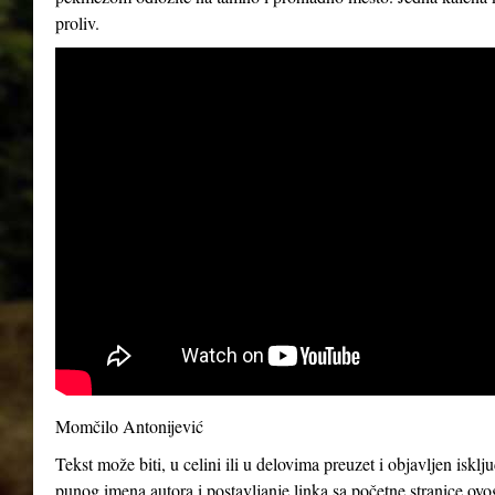
proliv.
Momčilo Antonijević
Tekst može biti, u celini ili u delovima preuzet i objavljen iskl
punog imena autora i postavljanje linka sa početne stranice ovo