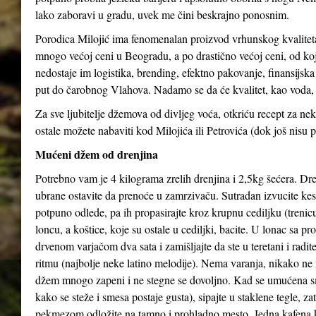
lako zaboravi u gradu, uvek me čini beskrajno ponosnim.
Porodica Milojić ima fenomenalan proizvod vrhunskog kvaliteta
mnogo većoj ceni u Beogradu, a po drastično većoj ceni, od koj
nedostaje im logistika, brending, efektno pakovanje, finansijs
put do čarobnog Vlahova. Nadamo se da će kvalitet, kao voda, 
Za sve ljubitelje džemova od divljeg voća, otkriću recept za 
ostale možete nabaviti kod Milojića ili Petrovića (dok još nisu p
Mućeni džem od drenjina
Potrebno vam je 4 kilograma zrelih drenjina i 2,5kg šećera. Dren
ubrane ostavite da prenoće u zamrzivaču. Sutradan izvucite kes
potpuno odlede, pa ih propasirajte kroz krupnu cediljku (trenicu
loncu, a koštice, koje su ostale u cediljki, bacite. U lonac sa p
drvenom varjačom dva sata i zamišljajte da ste u teretani i radi
ritmu (najbolje neke latino melodije). Nema varanja, nikako ne 
džem mnogo zapeni i ne stegne se dovoljno. Kad se umućena s
kako se steže i smesa postaje gusta), sipajte u staklene tegle, z
pekmezom odložite na tamno i prohladno mesto. Jedna kafena 