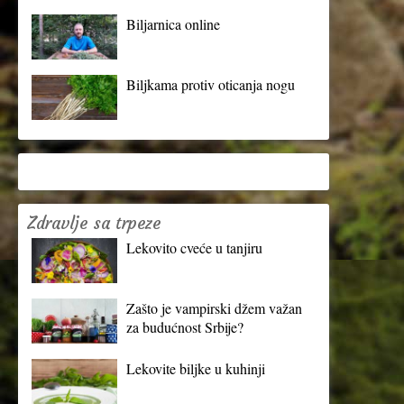
Biljarnica online
Biljkama protiv oticanja nogu
Zdravlje sa trpeze
Lekovito cveće u tanjiru
Zašto je vampirski džem važan
za budućnost Srbije?
Lekovite biljke u kuhinji