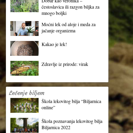
Dobar kao veronika –
čestoslavica ili razgon biljka za
mnogo boljki
Moćni lek od aloje i meda za
jačanje organizma
Kakao je lek!
Zdravlje iz prirode: virak
Lečenje biljem
Škola lekovitog bilja “Biljarnica
online”
Škola poznavanja lekovitog bilja
Biljarnica 2022