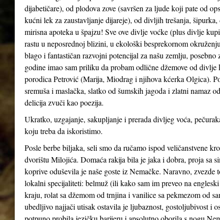
dijabetičare), od plodova zove (savršen za ljude koji pate od ops
kućni lek za zaustavljanje dijareje), od divljih trešanja, šipurka
mirisna apoteka u špajzu! Sve ove divlje voćke (plus divlje kupin
rastu u neposrednoj blizini, u ekološki besprekornom okruženju
blago i fantastičan razvojni potencijal za našu zemlju, posebno 
godine imao sam priliku da probam odlične džemove od divlje kupi
porodica Petrović (Marija, Miodrag i njihova kćerka Olgica). Po
sremuša i maslačka, slatko od šumskih jagoda i zlatni namaz od
delicija zvuči kao poezija.
Ukratko, uzgajanje, sakupljanje i prerada divljeg voća, pečuraka
koju treba da iskoristimo.
Posle berbe biljaka, seli smo da ručamo ispod veličanstvene kr
dvorištu Milojića. Domaća rakija bila je jaka i dobra, proja sa 
koprive oduševila je naše goste iz Nemačke. Naravno, zvezde t
lokalni specijaliteti: belmuž (ili kako sam im preveo na englesk
kraju, rolat sa džemom od trnjina i vanilice sa pekmezom od sa
ubedljivo najjači utisak ostavila je ljubaznost, gostoljubivost 
potpuno probila jezičku barijeru i apsolutno oborila s nogu Nemce