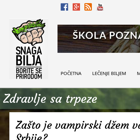
POČETNA
LEČENJE BILJEM
M
Zdravlje sa trpeze
Zašto je vampirski džem v
Srbije?