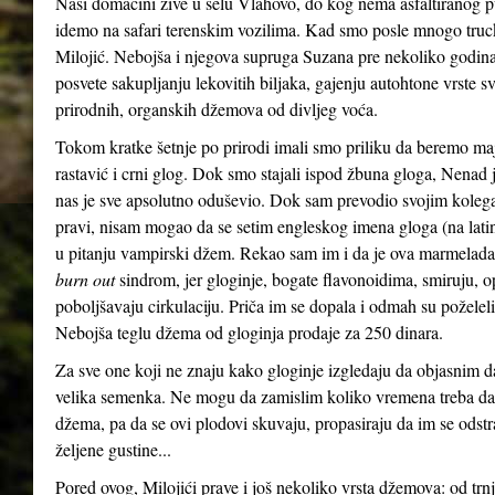
Naši domaćini žive u selu Vlahovo, do kog nema asfaltiranog p
idemo na safari terenskim vozilima. Kad smo posle mnogo truck
Milojić. Nebojša i njegova supruga Suzana pre nekoliko godina, 
posvete sakupljanju lekovitih biljaka, gajenju autohtone vrste sv
prirodnih, organskih džemova od divljeg voća.
Tokom kratke šetnje po prirodi imali smo priliku da beremo maj
rastavić i crni glog. Dok smo stajali ispod žbuna gloga, Nenad
nas je sve apsolutno oduševio. Dok sam prevodio svojim koleg
pravi, nisam mogao da se setim engleskog imena gloga (na la
u pitanju vampirski džem. Rekao sam im i da je ova marmelad
burn out
sindrom, jer gloginje, bogate flavonoidima, smiruju, op
poboljšavaju cirkulaciju. Priča im se dopala i odmah su poželel
Nebojša teglu džema od gloginja prodaje za 250 dinara.
Za sve one koji ne znaju kako gloginje izgledaju da objasnim da 
velika semenka. Ne mogu da zamislim koliko vremena treba da 
džema, pa da se ovi plodovi skuvaju, propasiraju da im se ods
željene gustine...
Pored ovog, Milojići prave i još nekoliko vrsta džemova: od trnji