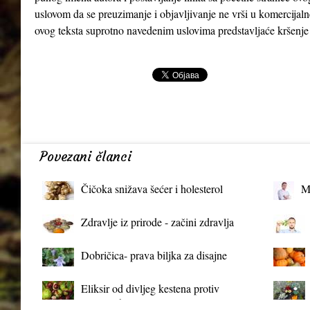
uslovom da se preuzimanje i objavljivanje ne vrši u komercijaln
ovog teksta suprotno navedenim uslovima predstavljaće kršenje
Povezani članci
Čičoka snižava šećer i holesterol
M
Zdravlje iz prirode - začini zdravlja
Dobričica- prava biljka za disajne
organe
Eliksir od divljeg kestena protiv
proširenih vena