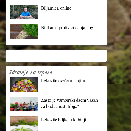
Biljarnica online
Biljkama protiv oticanja nogu
Zdravlje sa trpeze
Lekovito cveće u tanjiru
Zašto je vampirski džem važan
za budućnost Srbije?
Lekovite biljke u kuhinji