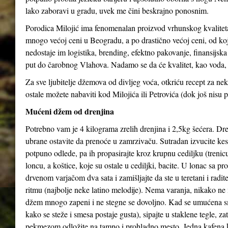
lako zaboravi u gradu, uvek me čini beskrajno ponosnim.
Porodica Milojić ima fenomenalan proizvod vrhunskog kvaliteta
mnogo većoj ceni u Beogradu, a po drastično većoj ceni, od koj
nedostaje im logistika, brending, efektno pakovanje, finansijs
put do čarobnog Vlahova. Nadamo se da će kvalitet, kao voda, 
Za sve ljubitelje džemova od divljeg voća, otkriću recept za 
ostale možete nabaviti kod Milojića ili Petrovića (dok još nisu p
Mućeni džem od drenjina
Potrebno vam je 4 kilograma zrelih drenjina i 2,5kg šećera. Dren
ubrane ostavite da prenoće u zamrzivaču. Sutradan izvucite kes
potpuno odlede, pa ih propasirajte kroz krupnu cediljku (trenicu
loncu, a koštice, koje su ostale u cediljki, bacite. U lonac sa p
drvenom varjačom dva sata i zamišljajte da ste u teretani i radi
ritmu (najbolje neke latino melodije). Nema varanja, nikako ne 
džem mnogo zapeni i ne stegne se dovoljno. Kad se umućena s
kako se steže i smesa postaje gusta), sipajte u staklene tegle, z
pekmezom odložite na tamno i prohladno mesto. Jedna kafena 