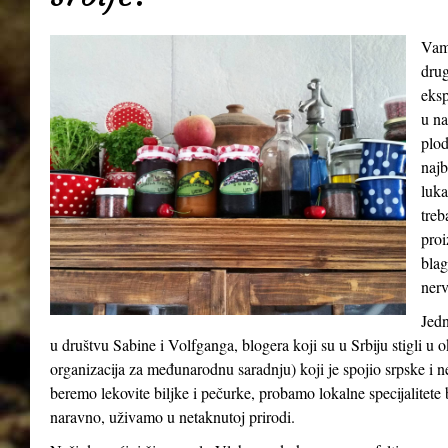
Vamp
drug
eksp
u na
plod
najb
luka
treb
proi
blag
nerv
Jedn
u društvu Sabine i Volfganga, blogera koji su u Srbiju stigli 
organizacija za međunarodnu saradnju) koji je spojio srpske i 
beremo lekovite biljke i pečurke, probamo lokalne specijalitete b
naravno, uživamo u netaknutoj prirodi.