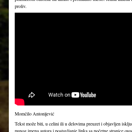
proliv.
Momčilo Antonijević
Tekst može biti, u celini ili u delovima preuzet i objavljen iskl
punog imena autora i postavljanje linka sa početne stranice ovo