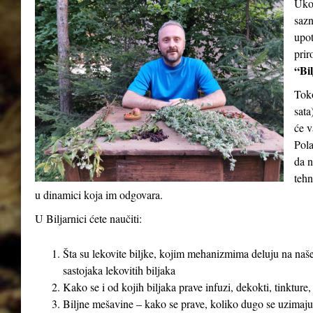
Ukol
sazn
upot
prir
“Bil
Tok
sata
će v
Pola
da n
tehn
u dinamici koja im odgovara.
U Biljarnici ćete naučiti:
Šta su lekovite biljke, kojim mehanizmima deluju na naše
sastojaka lekovitih biljaka
Kako se i od kojih biljaka prave infuzi, dekokti, tinkture,
Biljne mešavine – kako se prave, koliko dugo se uzimaju