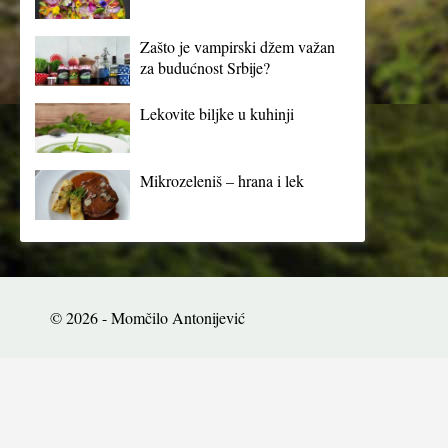
Zašto je vampirski džem važan
za budućnost Srbije?
Lekovite biljke u kuhinji
Mikrozeleniš – hrana i lek
© 2026 - Momčilo Antonijević