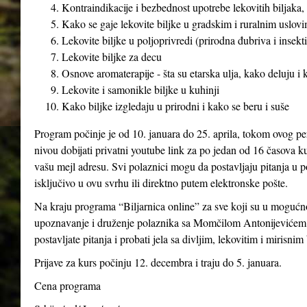
Kontraindikacije i bezbednost upotrebe lekovitih biljaka, 
Kako se gaje lekovite biljke u gradskim i ruralnim uslovim
Lekovite biljke u poljoprivredi (prirodna đubriva i insekti
Lekovite biljke za decu
Osnove aromaterapije - šta su etarska ulja, kako deluju i
Lekovite i samonikle biljke u kuhinji
Kako biljke izgledaju u prirodni i kako se beru i suše
Program počinje je od 10. januara do 25. aprila, tokom ovog pe
nivou dobijati privatni youtube link za po jedan od 16 časova ku
vašu mejl adresu. Svi polaznici mogu da postavljaju pitanja u p
isključivo u ovu svrhu ili direktno putem elektronske pošte.
Na kraju programa “Biljarnica online” za sve koji su u mogućno
upoznavanje i druženje polaznika sa Momčilom Antonijevićem 
postavljate pitanja i probati jela sa divljim, lekovitim i mirisnim
Prijave za kurs počinju 12. decembra i traju do 5. januara.
Cena programa