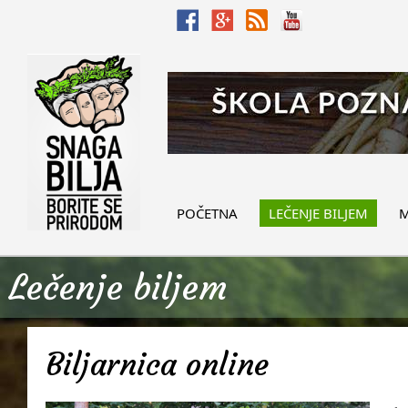
POČETNA
LEČENJE BILJEM
M
Lečenje biljem
Biljarnica online