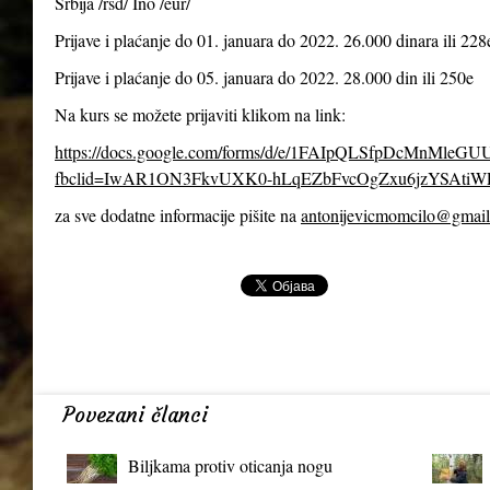
Srbija /rsd/ Ino /eur/
Prijave i plaćanje do 01. januara do 2022. 26.000 dinara ili 228
Prijave i plaćanje do 05. januara do 2022. 28.000 din ili 250e
Na kurs se možete prijaviti klikom na link:
https://docs.google.com/forms/d/e/1FAIpQLSfpDcMnMl
fbclid=IwAR1ON3FkvUXK0-hLqEZbFvcOgZxu6jzYSAtiW
za sve dodatne informacije pišite na
antonijevicmomcilo@gmai
Povezani članci
Biljkama protiv oticanja nogu