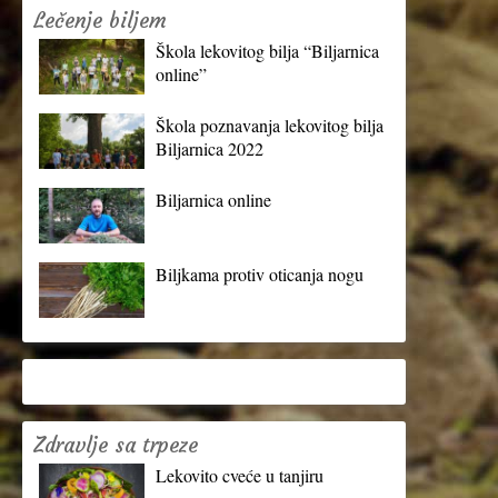
Lečenje biljem
Škola lekovitog bilja “Biljarnica
online”
Škola poznavanja lekovitog bilja
Biljarnica 2022
Biljarnica online
Biljkama protiv oticanja nogu
Zdravlje sa trpeze
Lekovito cveće u tanjiru