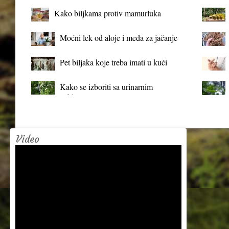
Kako biljkama protiv mamurluka
Moćni lek od aloje i meda za jačanje
organizma
Pet biljaka koje treba imati u kući
Kako se izboriti sa urinarnim
infekcijama?
Video