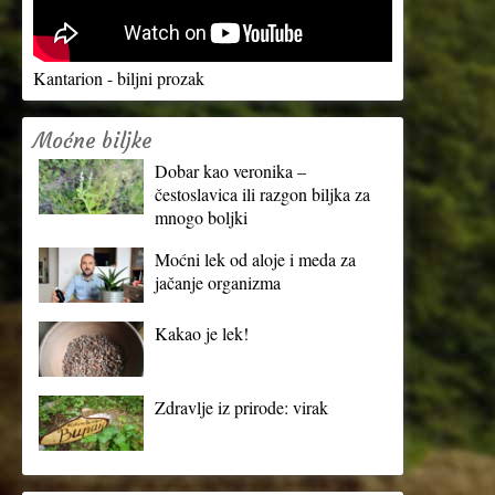
Kantarion - biljni prozak
Moćne biljke
Dobar kao veronika –
čestoslavica ili razgon biljka za
mnogo boljki
Moćni lek od aloje i meda za
jačanje organizma
Kakao je lek!
Zdravlje iz prirode: virak