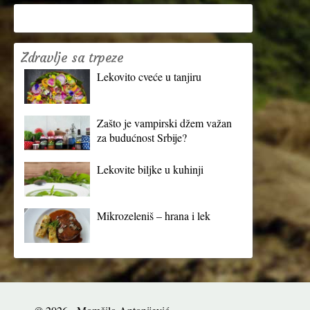
Zdravlje sa trpeze
Lekovito cveće u tanjiru
Zašto je vampirski džem važan
za budućnost Srbije?
Lekovite biljke u kuhinji
Mikrozeleniš – hrana i lek