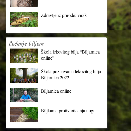
Zdravlje iz prirode: virak
Lečenje biljem
Škola lekovitog bilja “Biljarnica
online”
Škola poznavanja lekovitog bilja
Biljarnica 2022
Biljarnica online
Biljkama protiv oticanja nogu