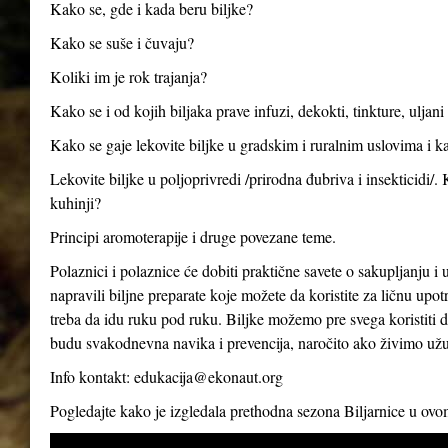
Kako se, gde i kada beru biljke?
Kako se suše i čuvaju?
Koliki im je rok trajanja?
Kako se i od kojih biljaka prave infuzi, dekokti, tinkture, uljan
Kako se gaje lekovite biljke u gradskim i ruralnim uslovima i ka
Lekovite biljke u poljoprivredi /prirodna đubriva i insekticidi/.
kuhinji?
Principi aromoterapije i druge povezane teme.
Polaznici i polaznice će dobiti praktične savete o sakupljanju i 
napravili biljne preparate koje možete da koristite za ličnu up
treba da idu ruku pod ruku. Biljke možemo pre svega koristiti d
budu svakodnevna navika i prevencija, naročito ako živimo už
Info kontakt:
edukacija@ekonaut.org
Pogledajte kako je izgledala prethodna sezona Biljarnice u ov