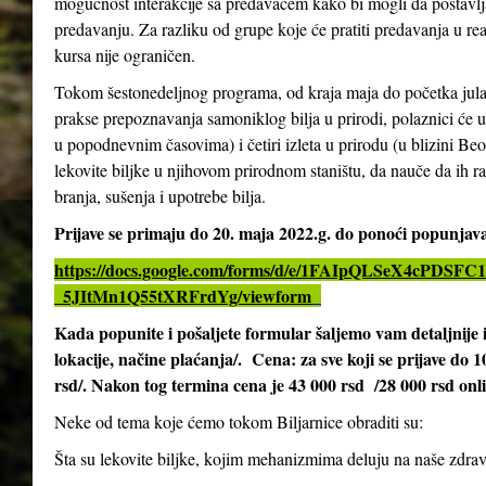
mogućnost interakcije sa predavačem kako bi mogli da postavlja
predavanju. Za razliku od grupe koje će pratiti predavanja u re
kursa nije ograničen.
Tokom šestonedeljnog programa, od kraja maja do početka jula 2
prakse prepoznavanja samoniklog bilja u prirodi, polaznici će 
u popodnevnim časovima) i četiri izleta u prirodu (u blizini Be
lekovite biljke u njihovom prirodnom staništu, da nauče da ih ra
branja, sušenja i upotrebe bilja.
Prijave se primaju do 20. maja 2022.g. do ponoći popunja
https://docs.google.com/forms/d/e/1FAIpQLSeX4cPD
_5JItMn1Q55tXRFrdYg/viewform
Kada popunite i pošaljete formular šaljemo vam detaljnij
lokacije, načine plaćanja/. Cena: za sve koji se prijave do 
rsd/. Nakon tog termina cena je 43 000 rsd /28 000 rsd onl
Neke od tema koje ćemo tokom Biljarnice obraditi su:
Šta su lekovite biljke, kojim mehanizmima deluju na naše zdrav