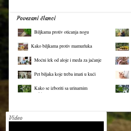
Povezani članci
Biljkama protiv oticanja nogu
Kako biljkama protiv mamurluka
Moćni lek od aloje i meda za jačanje
organizma
Pet biljaka koje treba imati u kući
Kako se izboriti sa urinarnim
infekcijama?
Video