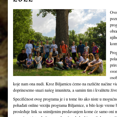
Ovo
pozn
prog
obra
njih
kom
Prog
pola
prir
svom
osob
koje nam ona nudi. Kroz Biljarnicu ćemo na različite načine v
doprinesemo snazi našeg imuniteta, a samim tim i kvalitetu živ
Specifičnost ovog programa je i u tome što ako niste u mogućn
pohađati online verziju programa Biljarnice, u bilo koje vreme 
prosleđuje link sa snimljenim predavanjem kome će samo oni m