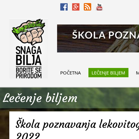
POČETNA
LEČENJE BILJEM
M
Lečenje biljem
Škola poznavanja lekovitog
2022