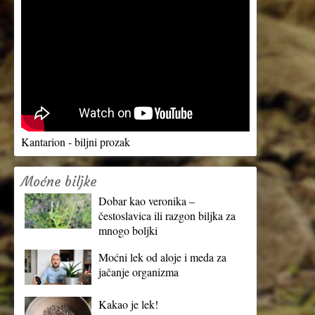
Kantarion - biljni prozak
Moćne biljke
Dobar kao veronika –
čestoslavica ili razgon biljka za
mnogo boljki
Moćni lek od aloje i meda za
jačanje organizma
Kakao je lek!