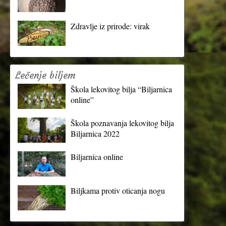
Zdravlje iz prirode: virak
Lečenje biljem
Škola lekovitog bilja “Biljarnica
online”
Škola poznavanja lekovitog bilja
Biljarnica 2022
Biljarnica online
Biljkama protiv oticanja nogu