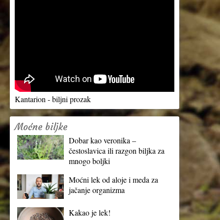
Kantarion - biljni prozak
Moćne biljke
Dobar kao veronika –
čestoslavica ili razgon biljka za
mnogo boljki
Moćni lek od aloje i meda za
jačanje organizma
Kakao je lek!