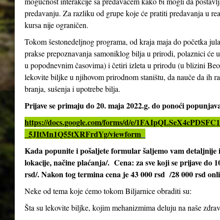
mogućnost interakcije sa predavačem kako bi mogli da postavlja
predavanju. Za razliku od grupe koje će pratiti predavanja u re
kursa nije ograničen.
Tokom šestonedeljnog programa, od kraja maja do početka jula 2
prakse prepoznavanja samoniklog bilja u prirodi, polaznici će 
u popodnevnim časovima) i četiri izleta u prirodu (u blizini Be
lekovite biljke u njihovom prirodnom staništu, da nauče da ih ra
branja, sušenja i upotrebe bilja.
Prijave se primaju do 20. maja 2022.g. do ponoći popunja
https://docs.google.com/forms/d/e/1FAIpQLSeX4cPD
_5JItMn1Q55tXRFrdYg/viewform
Kada popunite i pošaljete formular šaljemo vam detaljnij
lokacije, načine plaćanja/. Cena: za sve koji se prijave do 
rsd/. Nakon tog termina cena je 43 000 rsd /28 000 rsd onl
Neke od tema koje ćemo tokom Biljarnice obraditi su:
Šta su lekovite biljke, kojim mehanizmima deluju na naše zdrav