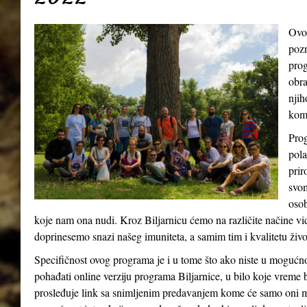
Ovo
pozn
prog
obra
njih
kom
Prog
pola
prir
svom
osob
koje nam ona nudi. Kroz Biljarnicu ćemo na različite načine v
doprinesemo snazi našeg imuniteta, a samim tim i kvalitetu živ
Specifičnost ovog programa je i u tome što ako niste u mogućn
pohađati online verziju programa Biljarnice, u bilo koje vreme 
prosleđuje link sa snimljenim predavanjem kome će samo oni m