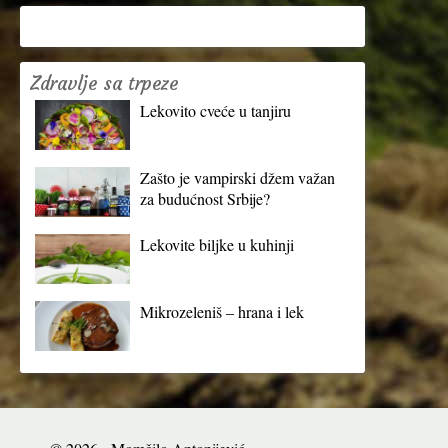
Zdravlje sa trpeze
Lekovito cveće u tanjiru
Zašto je vampirski džem važan
za budućnost Srbije?
Lekovite biljke u kuhinji
Mikrozeleniš – hrana i lek