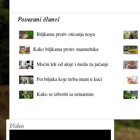
Povezani članci
Biljkama protiv oticanja nogu
Kako biljkama protiv mamurluka
Moćni lek od aloje i meda za jačanje
organizma
Pet biljaka koje treba imati u kući
Kako se izboriti sa urinarnim
infekcijama?
Video