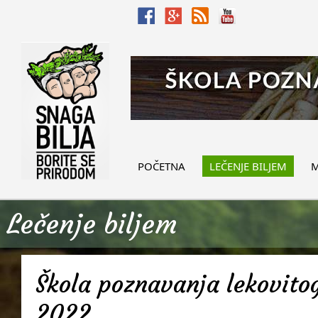
POČETNA
LEČENJE BILJEM
M
Lečenje biljem
Škola poznavanja lekovitog
2022