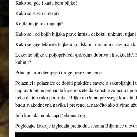
Kako se, gde i kada beru biljke?
Kako se suše i čuvaju?
Koliki im je rok trajanja?
Kako se i od kojih biljaka prave infuzi, dekokti, tinkture, uljan
Kako se gaje lekovite biljke u gradskim i ruralnim uslovima i ka
Lekovite biljke u poljoprivredi /prirodna đubriva i insekticidi/.
kuhinji?
Principi aromoterapije i druge povezane teme.
Polaznici i polaznice će dobiti praktične savete o sakupljanju i 
napravili biljne preparate koje možete da koristite za ličnu up
treba da idu ruku pod ruku. Biljke možemo pre svega koristiti d
budu svakodnevna navika i prevencija, naročito ako živimo už
Info kontakt:
edukacija@ekonaut.org
Pogledajte kako je izgledala prethodna sezona Biljarnice u ov