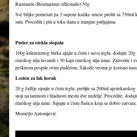
Ruzmarin (Rosmarinus officinalis) 50g
Sve biljke pomešati pa 3 supene kašike smeše preliti sa 750ml kl
sata. Procediti i piti u toku dana u manjim gutljajima.
Puder za otekla stopala
100g kukuruznog štirka sijajte u čistu i suvu teglu, dodajte 20g
etarskog ulja lavande i 30 kapi etarskog ulja nane. Zatvorite i 
peškirom pospite ovim puderom. Takođe veoma je korisno nasut
Losion za lak korak
20 g žalfije sipajte u čistu teglu, prelijte sa 200ml apotekarsk
stoji na tamnom i hladnom mestu dve nedelje. Procedite, dodajte
etarskog ulja nane. Sipajte u čistu flašicu koja se dobro zatvara.
Momčilo Antonijević