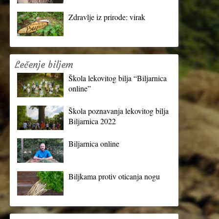
Zdravlje iz prirode: virak
Lečenje biljem
Škola lekovitog bilja “Biljarnica
online”
Škola poznavanja lekovitog bilja
Biljarnica 2022
Biljarnica online
Biljkama protiv oticanja nogu