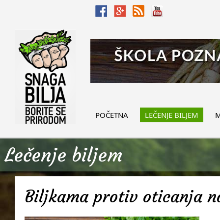
POČETNA
LEČENJE BILJEM
M
Lečenje biljem
Biljkama protiv oticanja 