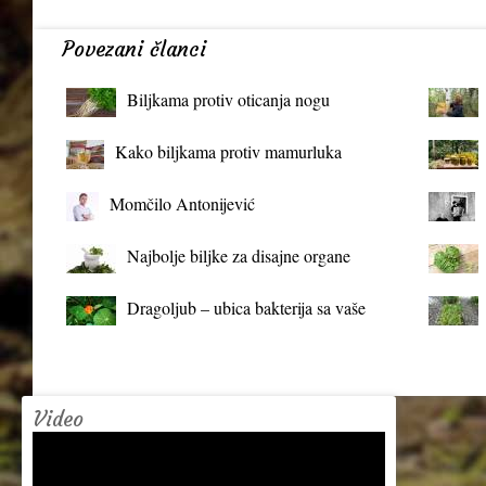
Povezani članci
Biljkama protiv oticanja nogu
Kako biljkama protiv mamurluka
Momčilo Antonijević
Najbolje biljke za disajne organe
Dragoljub – ubica bakterija sa vaše
terase
Video