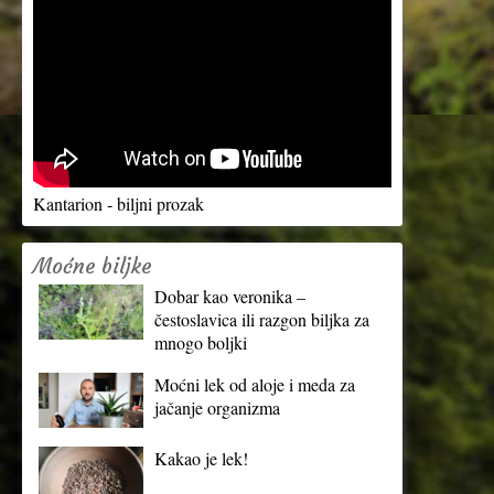
Kantarion - biljni prozak
Moćne biljke
Dobar kao veronika –
čestoslavica ili razgon biljka za
mnogo boljki
Moćni lek od aloje i meda za
jačanje organizma
Kakao je lek!