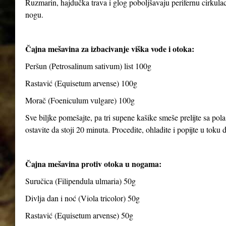
Ruzmarin, hajdučka trava i glog poboljšavaju perifernu cirkulaci
nogu.
Čajna mešavina za izbacivanje viška vode i otoka:
Peršun (Petrosalinum sativum) list 100g
Rastavić (Equisetum arvense) 100g
Morač (Foeniculum vulgare) 100g
Sve biljke pomešajte, pa tri supene kašike smeše prelijte sa pola
ostavite da stoji 20 minuta. Procedite, ohladite i popijte u toku
Čajna mešavina protiv otoka u nogama:
Suručica (Filipendula ulmaria) 50g
Divlja dan i noć (Viola tricolor) 50g
Rastavić (Equisetum arvense) 50g