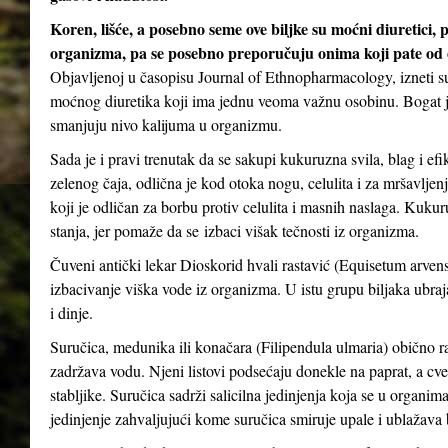
Koren, lišće, a posebno seme ove biljke su moćni diuretici, 
organizma, pa se posebno preporučuju onima koji pate od oti
Objavljenoj u časopisu Journal of Ethnopharmacology, izneti su
moćnog diuretika koji ima jednu veoma važnu osobinu. Bogat je
smanjuju nivo kalijuma u ​​organizmu.
Sada je i pravi trenutak da se sakupi kukuruzna svila, blag i ef
zelenog čaja, odlična je kod otoka nogu, celulita i za mršavljen
koji je odličan za borbu protiv celulita i masnih naslaga. Kuk
stanja, jer pomaže da se izbaci višak tečnosti iz organizma.
Čuveni antički lekar Dioskorid hvali rastavić (Equisetum arvense
izbacivanje viška vode iz organizma. U istu grupu biljaka ubrajaju
i dinje.
Suručica, medunika ili konačara (Filipendula ulmaria) obično ra
zadržava vodu. Njeni listovi podsećaju donekle na paprat, a cveto
stabljike. Suručica sadrži salicilna jedinjenja koja se u organima
jedinjenje zahvaljujući kome suručica smiruje upale i ublažava