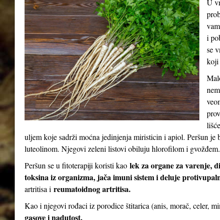
U vr
prob
vam 
i po
se v
koji
Malo
nema
veom
prov
lišć
uljem koje sadrži moćna jedinjenja miristicin i apiol. Peršun 
luteolinom. Njegovi zeleni listovi obiluju hlorofilom i gvožđem.
lek za organe za varenje, d
Peršun se u fitoterapiji koristi kao
toksina iz organizma, jača imuni sistem i deluje protivupal
reumatoidnog artritisa.
artritisa i
Kao i njegovi rođaci iz porodice štitarica (anis, morač, celer, m
gasove i nadutost.