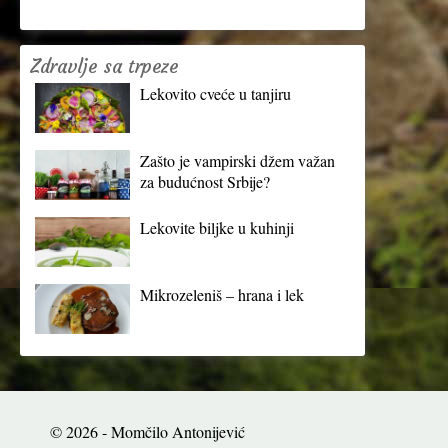
Zdravlje sa trpeze
Lekovito cveće u tanjiru
Zašto je vampirski džem važan
za budućnost Srbije?
Lekovite biljke u kuhinji
Mikrozeleniš – hrana i lek
© 2026 - Momčilo Antonijević