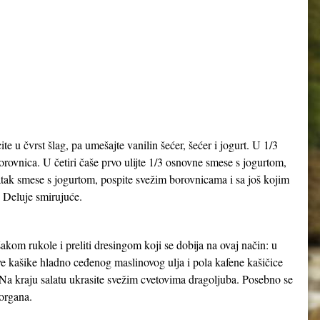
te u čvrst šlag, pa umešajte vanilin šećer, šećer i jogurt. U 1/3
ovnica. U četiri čaše prvo ulijte 1/3 osnovne smese s jogurtom,
tatak smese s jogurtom, pospite svežim borovnicama i sa još kojim
. Deluje smirujuće.
šakom rukole i preliti dresingom koji se dobija na ovaj način: u
dve kašike hladno ceđenog maslinovog ulja i pola kafene kašičice
. Na kraju salatu ukrasite svežim cvetovima dragoljuba. Posebno se
 organa.