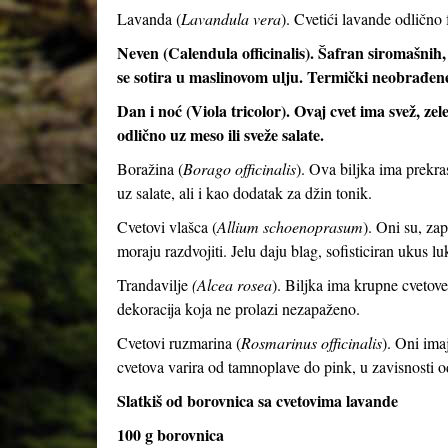
Lavanda (
Lavandula vera
). Cvetići lavande odlično
Neven (Calendula officinalis). Šafran siromašnih,
se sotira u maslinovom ulju. Termički neobrađene 
Dan i noć (Viola tricolor). Ovaj cvet ima svež, z
odlično uz meso ili sveže salate.
Boražina (
Borago officinalis
). Ova biljka ima prekr
uz salate, ali i kao dodatak za džin tonik.
Cvetovi vlašca (
Allium schoenoprasum
). Oni su, zap
moraju razdvojiti. Jelu daju blag, sofisticiran ukus lu
Trandavilje
(Alcea rosea
). Biljka ima krupne cvetove
dekoracija koja ne prolazi nezapaženo.
Cvetovi ruzmarina (
Rosmarinus officinalis
). Oni imaj
cvetova varira od tamnoplave do pink, u zavisnosti o
Slatkiš od borovnica sa cvetovima lavande
100 g borovnica