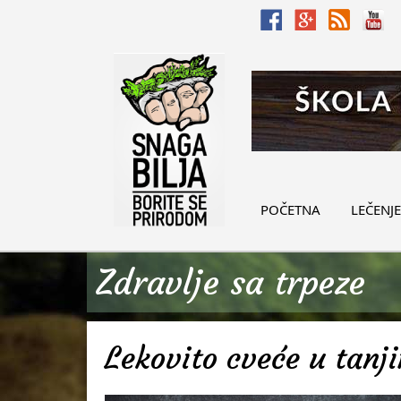
POČETNA
LEČENJE
Zdravlje sa trpeze
Lekovito cveće u tanji