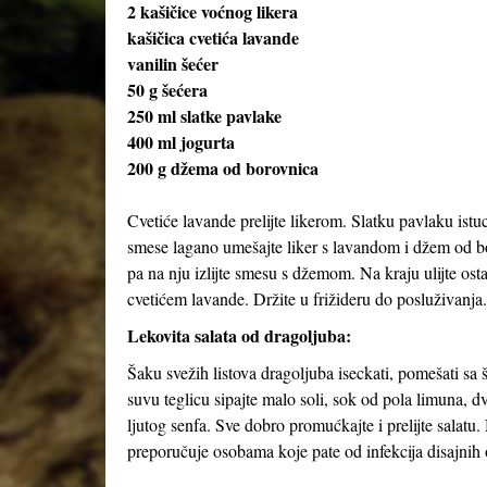
2 kašičice voćnog likera
kašičica cvetića lavande
vanilin šećer
50 g šećera
250 ml slatke pavlake
400 ml jogurta
200 g džema od borovnica
Cvetiće lavande prelijte likerom. Slatku pavlaku istuci
smese lagano umešajte liker s lavandom i džem od bor
pa na nju izlijte smesu s džemom. Na kraju ulijte os
cvetićem lavande. Držite u frižideru do posluživanja
Lekovita salata od dragoljuba:
Šaku svežih listova dragoljuba iseckati, pomešati sa 
suvu teglicu sipajte malo soli, sok od pola limuna, 
ljutog senfa. Sve dobro promućkajte i prelijte salatu
preporučuje osobama koje pate od infekcija disajnih