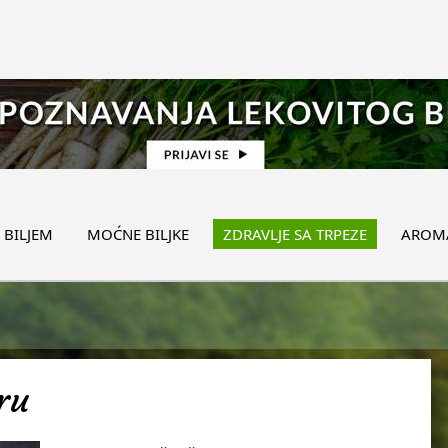
 BILJEM
MOĆNE BILJKE
ZDRAVLJE SA TRPEZE
AROMA
ru