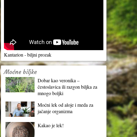
Kantarion - biljni prozak
Moćne biljke
Dobar kao veronika –
čestoslavica ili razgon biljka za
mnogo boljki
Moćni lek od aloje i meda za
jačanje organizma
Kakao je lek!