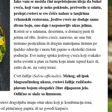
Iako vam se možda čini nepristojnom ideja da buket
cveća, koji vam je neko poklonio, pretvorite u salatu,
prelepi cvetovi se sve češće nalaze u tanjirima
vrhunskih restorana. Jestivo cveće ne dodaje samo
divnu boju, ono daje i neponovljiv ukus jelima.
Koristi se u salatama, desertima, u domaćoj pasti ili
jelima od ribe. Jestivo cveće, naravno, ne sme biti
tretirano pesticidima ili drugim materijama štetnim po
ljudsko zdravlje i mora biti gajeno u ekološki čistom
području. Evo našeg spiska jestivog cveća koji svakako
treba uvrstiti u plan za baštu koju imate ispred kuće ili,
zašto da ne, na vašoj terasi.
Mekog, ali ipak
Cvet žalfije (
Salvia officinalis
).
blagozačinskog ukusa, cvetovi žalfije ružičasto-
plavom bojom obogatiće čitav dijapazon jela.
Odlično se slaže sa limunom.
cvetovi dragoljuba imaju oštar ukus koji je kombinacija rena,
 od pirinčanog papira, ili uz goveđi karpaćo.