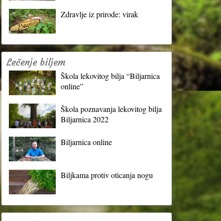
Zdravlje iz prirode: virak
Lečenje biljem
Škola lekovitog bilja “Biljarnica
online”
Škola poznavanja lekovitog bilja
Biljarnica 2022
Biljarnica online
Biljkama protiv oticanja nogu