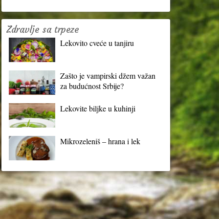
Zdravlje sa trpeze
Lekovito cveće u tanjiru
Zašto je vampirski džem važan
za budućnost Srbije?
Lekovite biljke u kuhinji
Mikrozeleniš – hrana i lek