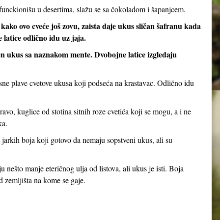
 funckionišu u desertima, slažu se sa čokoladom i šapanjcem.
 kako ovo cveće još zovu, zaista daje ukus sličan šafranu kada
latice odlično idu uz jaja.
elen ukus sa naznakom mente. Dvobojne latice izgledaju
asne plave cvetove ukusa koji podseća na krastavac. Odlično idu
ravo, kuglice od stotina sitnih roze cvetića koji se mogu, a i ne
ka.
 jarkih boja koji gotovo da nemaju sopstveni ukus, ali su
u nešto manje eteričnog ulja od listova, ali ukus je isti. Boja
d zemljišta na kome se gaje.