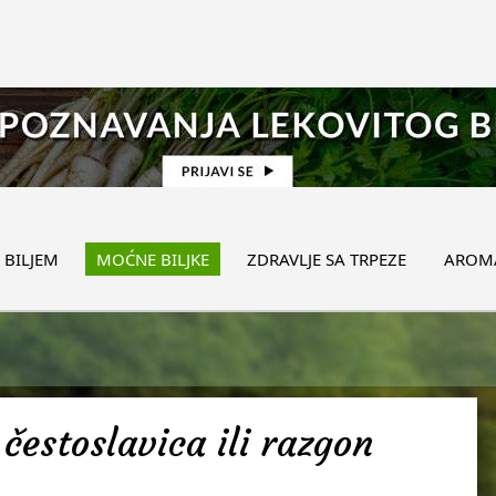
 BILJEM
MOĆNE BILJKE
ZDRAVLJE SA TRPEZE
AROMA
čestoslavica ili razgon