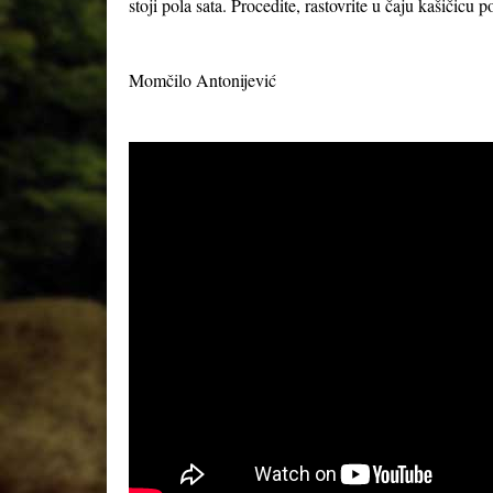
stoji pola sata. Procedite, rastovrite u čaju kašičicu
Momčilo Antonijević