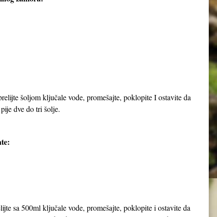
elijte šoljom ključale vode, promešajte, poklopite I ostavite da
pije dve do tri šolje.
te:
jte sa 500ml ključale vode, promešajte, poklopite i ostavite da