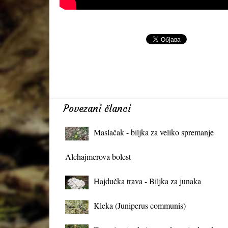
Povezani članci
Maslačak - biljka za veliko spremanje
organizma
Alchajmerova bolest
Hajdučka trava - Biljka za junaka
Kleka (Juniperus communis)