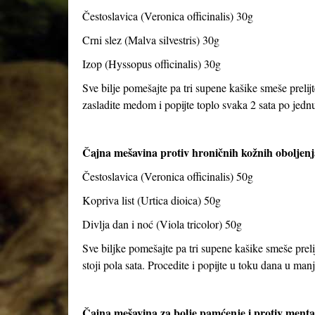
Čestoslavica (Veronica officinalis) 30g
Crni slez (Malva silvestris) 30g
Izop (Hyssopus officinalis) 30g
Sve bilje pomešajte pa tri supene kašike smeše prelijt
zasladite medom i popijte toplo svaka 2 sata po jed
Čajna mešavina protiv hroničnih kožnih oboljenj
Čestoslavica (Veronica officinalis) 50g
Kopriva list (Urtica dioica) 50g
Divlja dan i noć (Viola tricolor) 50g
Sve biljke pomešajte pa tri supene kašike smeše preli
stoji pola sata. Procedite i popijte u toku dana u ma
Čajna mešavina za bolje pamćenje i protiv ment