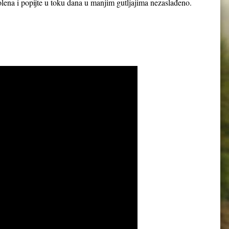
 polena i popijte u toku dana u manjim gutljajima nezaslađeno.