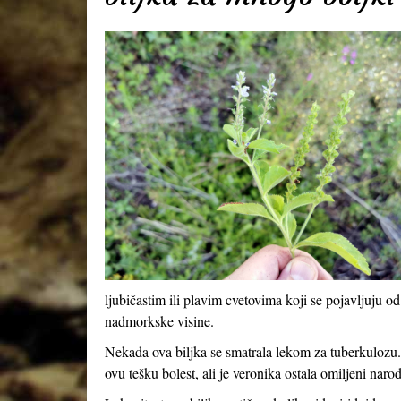
ljubičastim ili plavim cvetovima koji se pojavljuju
nadmorkske visine.
Nekada ova biljka se smatrala lekom za tuberkulozu.
ovu tešku bolest, ali je veronika ostala omiljeni naro