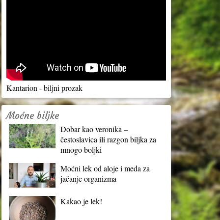
Kantarion - biljni prozak
Moćne biljke
Dobar kao veronika –
čestoslavica ili razgon biljka za
mnogo boljki
Moćni lek od aloje i meda za
jačanje organizma
Kakao je lek!