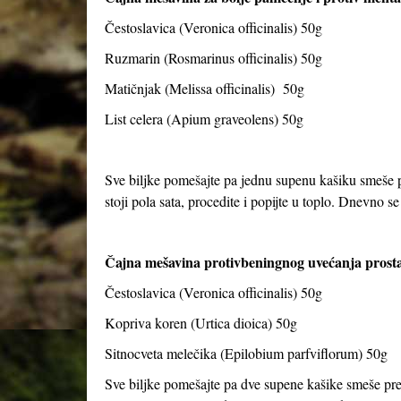
Čestoslavica (Veronica officinalis) 50g
Ruzmarin (Rosmarinus officinalis) 50g
Matičnjak (Melissa officinalis) 50g
List celera (Apium graveolens) 50g
Sve biljke pomešajte pa jednu supenu kašiku smeše pr
stoji pola sata, procedite i popijte u toplo. Dnevno se 
Čajna mešavina protivbeningnog uvećanja prosta
Čestoslavica (Veronica officinalis) 50g
Kopriva koren (Urtica dioica) 50g
Sitnocveta melečika (Epilobium parfviflorum) 50g
Sve biljke pomešajte pa dve supene kašike smeše preli