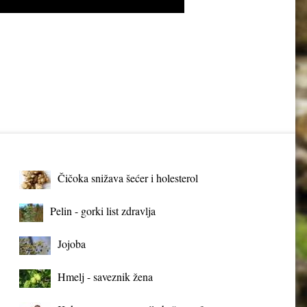
Čičoka snižava šećer i holesterol
Pelin - gorki list zdravlja
Jojoba
Hmelj - saveznik žena