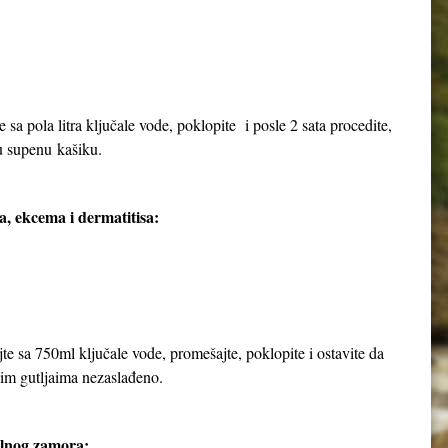
e sa pola litra ključale vode, poklopite i posle 2 sata procedite,
nu supenu kašiku.
a, ekcema i dermatitisa:
jte sa 750ml ključale vode, promešajte, poklopite i ostavite da
njim gutljaima nezaslađeno.
alnog zamora: