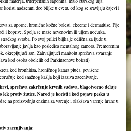
orkih materija, triterpenskih saponina, malo etarskog ulja,
 koristi nadzemni deo biljke u cvetu, od kog se sravljaju čajevi i
kova za uporne, hronične kožne bolesti, ekceme i dermatitise. Pije
noći i koprive. Spolja se maže nevenovim ili uljem noćurka.
stračkog svraba. Po svoj prilici biljka je odlična za ljude u
aboravljanje javlja kao posledica mentalnog zamora. Premorenim
 okrepljujući san. Zahvaljujući manitolu sprečava stvaranje
ava kod osoba obolelih od Parkinsonove bolesti).
kreta kod bronhitisa, hroničnog katara pluća, povišene
eoručuje kod snažnog kašlja koji izaziva zacenivanje.
 krvi, sprečava zakrčenje krvnih sudova, blagotvorno deluje
 lek protiv žutice. Narod je koristi i kod pojave peska u
udac na proizvodnju enzima za varenje i olakšava varenje hrane u
tiv zacenjivanja: