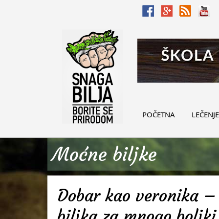
POČETNA
LEČENJE
Moćne biljke
Dobar kao veronika – 
biljka za mnogo boljki