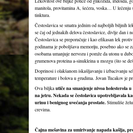
Lekovitost ove biljke potiče od glikozida, iridoida, g
manitola, provitamina A, šećera, voska… U lečenju se
tinktura.
Čestoslavica se smatra jednim od najboljih biljnih le
se čaj od jednakih delova čestoslavice, divlje dan i 
Čestoslavica se preporučuje i kao efikasan lek protiv 
godinama je poboljšava memoriju, posebno ako se z
osobama umanjuje nervozu i pomže da utonu u dubok,
grumenova proteina a-sinukleina u mozgu (što se deš
Doprinosi i olakšanom iskašljavanju i izbacivanju se
temperature i bolova u grudima. Jovan Tucakov je pr
utiče na smanjenje nivoa holesterola u
Ova biljka
na jetru. Nekada se čestolavica upotrebljavala kao
urinu i benignog uvećanja prostate.
Stimuliše žel
crevima.
Čajna mešavina za umirivanje napada kašlja, pro