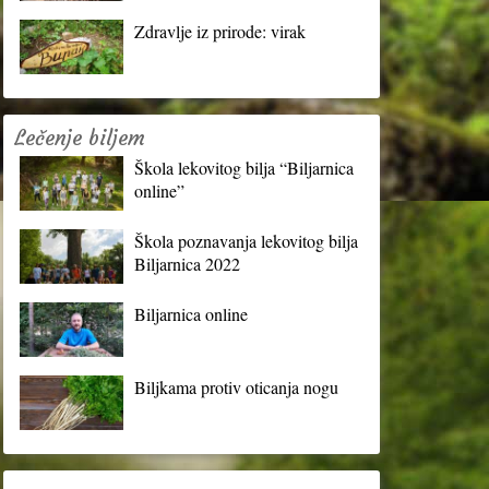
Zdravlje iz prirode: virak
Lečenje biljem
Škola lekovitog bilja “Biljarnica
online”
Škola poznavanja lekovitog bilja
Biljarnica 2022
Biljarnica online
Biljkama protiv oticanja nogu