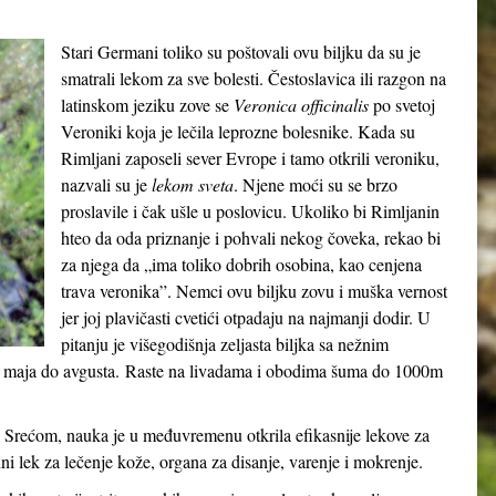
Stari Germani toliko su poštovali ovu biljku da su je
smatrali lekom za sve bolesti. Čestoslavica ili razgon na
latinskom jeziku zove se
Veronica officinalis
po svetoj
Veroniki koja je lečila leprozne bolesnike. Kada su
Rimljani zaposeli sever Evrope i tamo otkrili veroniku,
nazvali su je
lekom sveta
. Njene moći su se brzo
proslavile i čak ušle u poslovicu. Ukoliko bi Rimljanin
hteo da oda priznanje i pohvali nekog čoveka, rekao bi
za njega da „ima toliko dobrih osobina, kao cenjena
trava veronika”. Nemci ovu biljku zovu i muška vernost
jer joj plavičasti cvetići otpadaju na najmanji dodir. U
pitanju je višegodišnja zeljasta biljka sa nežnim
 od maja do avgusta. Raste na livadama i obodima šuma do 1000m
 Srećom, nauka je u međuvremenu otkrila efikasnije lekove za
dni lek za lečenje kože, organa za disanje, varenje i mokrenje.