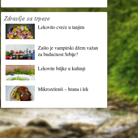
Zdravlje sa trpeze
Lekovito cveće u tanjiru
Zašto je vampirski džem važan
za budućnost Srbije?
Lekovite biljke u kuhinji
Mikrozeleniš – hrana i lek