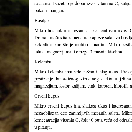
salatama. Izuzetno je dobar izvor vitamina C, kaliju
bakar i mangan.
Bosiljak
Mikro bosiljak ima nežan, ali koncentrisan ukus. O
Dobra i maštovita zamena na kapreze salati za bosilja
koktelima kao što je mohito i martini. Mikro bosil
folata, magnezijuma, i omega-3 masnih kiselina.
Keleraba
Mikro keleraba ima vrlo nežan i blag ukus. Prelepe
postizanje fantastičnog vizuelnog efekta u jelim
magnezijum, fosfor, kalijum, cink, karoten, hlorofil, 
Crveni kupus
Mikro crveni kupus ima slatkast ukus i interesant
nezaobilazan deo zanimljivih mesanih salata. Mikro
koncentraciju vitamin C, čak 40 puta veću od odrasl
u pitanju.