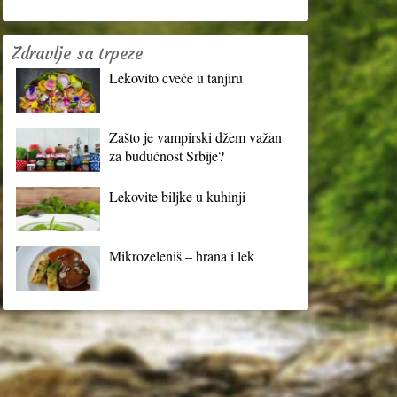
Zdravlje sa trpeze
Lekovito cveće u tanjiru
Zašto je vampirski džem važan
za budućnost Srbije?
Lekovite biljke u kuhinji
Mikrozeleniš – hrana i lek