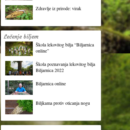
Zdravlje iz prirode: virak
Lečenje biljem
Škola lekovitog bilja “Biljarnica
online”
Škola poznavanja lekovitog bilja
Biljarnica 2022
Biljarnica online
Biljkama protiv oticanja nogu