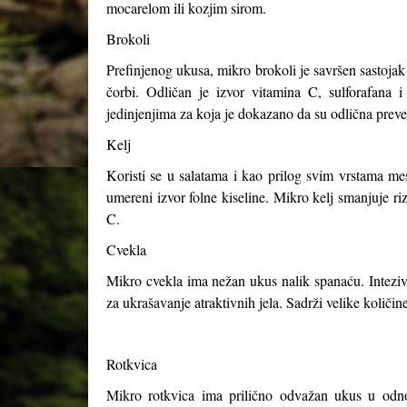
mocarelom ili kozjim sirom.
Brokoli
Prefinjenog ukusa, mikro brokoli je savršen sastojak 
čorbi. Odličan je izvor vitamina C, sulforafana i
jedinjenjima za koja je dokazano da su odlična preve
Kelj
Koristi se u salatama i kao prilog svim vrstama me
umereni izvor folne kiseline. Mikro kelj smanjuje ri
C.
Cvekla
Mikro cvekla ima nežan ukus nalik spanaću. Intezivno 
za ukrašavanje atraktivnih jela. Sadrži velike količ
Rotkvica
Mikro rotkvica ima prilično odvažan ukus u odnos