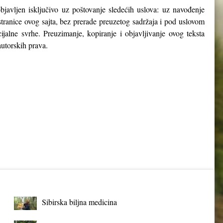
objavljen isključivo uz poštovanje sledećih uslova: uz navođenje
stranice ovog sajta, bez prerade preuzetog sadržaja i pod uslovom
ijalne svrhe. Preuzimanje, kopiranje i objavljivanje ovog teksta
utorskih prava.
Sibirska biljna medicina