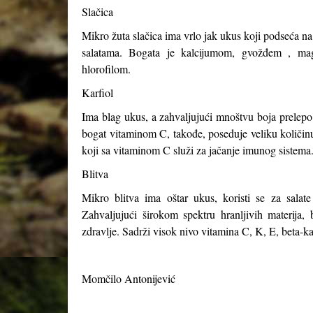
Slačica
Mikro žuta slačica ima vrlo jak ukus koji podseća na 
salatama. Bogata je kalcijumom, gvožđem , mag
hlorofilom.
Karfiol
Ima blag ukus, a zahvaljujući mnoštvu boja prelepo i
bogat vitaminom C, takođe, poseduje veliku količinu 
koji sa vitaminom C služi za jačanje imunog sistema
Blitva
Mikro blitva ima oštar ukus, koristi se za salate
Zahvaljujući širokom spektru hranljivih materija
zdravlje. Sadrži visok nivo vitamina C, K, E, beta-k
Momčilo Antonijević