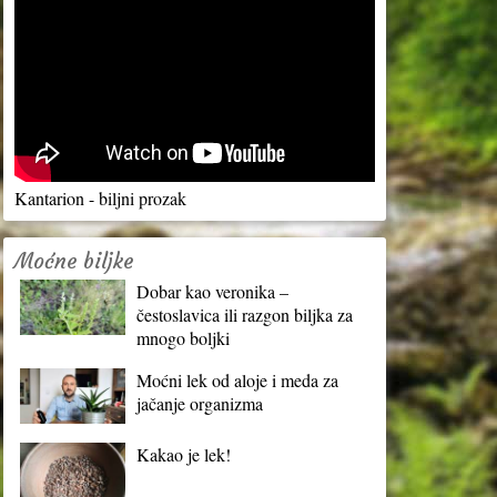
Kantarion - biljni prozak
Moćne biljke
Dobar kao veronika –
čestoslavica ili razgon biljka za
mnogo boljki
Moćni lek od aloje i meda za
jačanje organizma
Kakao je lek!