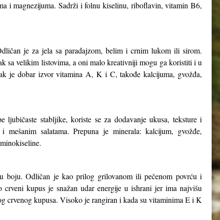
ma i magnezijuma. Sadrži i folnu kiselinu, riboflavin, vitamin B6,
dličan je za jela sa paradajzom, belim i crnim lukom ili sirom.
k sa velikim listovima, a oni malo kreativniji mogu ga koristiti i u
jak je dobar izvor vitamina A, K i C, takođe kalcijuma, gvožđa,
 ljubičaste stabljike, koriste se za dodavanje ukusa, teksture i
a i mešanim salatama. Prepuna je minerala: kalcijum, gvožđe,
aminokiseline.
nu boju. Odličan je kao prilog grilovanom ili pečenom povrću i
 crveni kupus je snažan udar energije u ishrani jer ima najvišu
og crvenog kupusa. Visoko je rangiran i kada su vitaminima E i K