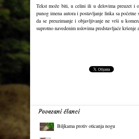
Tekst može biti, u celini ili u delovima preuzet i 
punog imena autora i postavljanje linka sa početne 
da se preuzimanje i objavljivanje ne vrši u komerc
suprotno navedenim uslovima predstavljaće kršenje a
Povezani članci
Biljkama protiv oticanja nogu