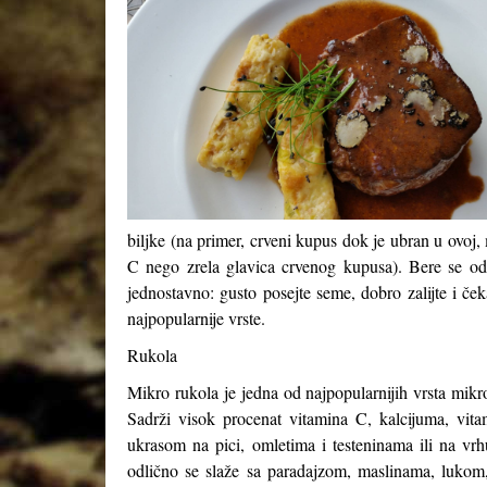
biljke (na primer, crveni kupus dok je ubran u ovoj,
C nego zrela glavica crvenog kupusa). Bere se odm
jednostavno: gusto posejte seme, dobro zalijte i če
najpopularnije vrste.
Rukola
Mikro rukola je jedna od najpopularnijih vrsta mikr
Sadrži visok procenat vitamina C, kalcijuma, vitam
ukrasom na pici, omletima i testeninama ili na vr
odlično se slaže sa paradajzom, maslinama, luk