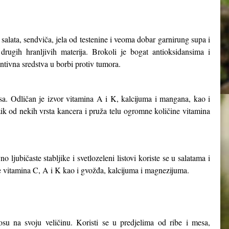
salata, sendviča, jela od testenine i veoma dobar garnirung supa i
 drugih hranljivih materija. Brokoli je bogat antioksidansima i
ntivna sredstva u borbi protiv tumora.
sa. Odličan je izvor vitamina A i K, kalcijuma i mangana, kao i
zik od nekih vrsta kancera i pruža telu ogromne količine vitamina
ljubičaste stabljike i svetlozeleni listovi koriste se u salatama i
ine vitamina C, A i K kao i gvožđa, kalcijuma i magnezijuma.
u na svoju veličinu. Koristi se u predjelima od ribe i mesa,