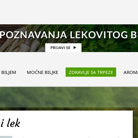
 BILJEM
MOĆNE BILJKE
ZDRAVLJE SA TRPEZE
AROMA
i lek