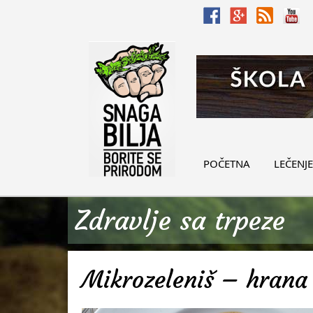
POČETNA
LEČENJE
Zdravlje sa trpeze
Mikrozeleniš – hrana 