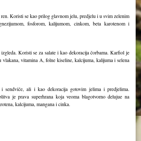
ren. Koristi se kao prilog glavnom jelu, predjelu i u svim zelenim
nezijumom, fosforom, kalijumom, cinkom, beta karotenom i
zgleda. Koristi se za salate i kao dekoracija čorbama. Karfiol je
vlakana, vitamina A, folne kiseline, kalcijuma, kalijuma i selena
.
 i sendviče, ali i kao dekoracija gotovim jelima i predjelima.
, blitva je prava superhrana koja veoma blagotvorno delujue na
arotena, kalcijuma, mangana i cinka.