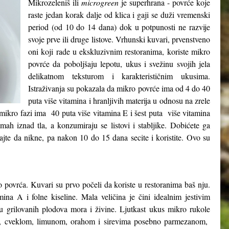
Mikrozeleniš ili
microgreen
je superhrana - povrće koje
raste jedan korak dalje od klica i gaji se duži vremenski
period (od 10 do 14 dana) dok u potpunosti ne razvije
svoje prve ili druge listove. Vrhunski kuvari, prvenstveno
oni koji rade u ekskluzivnim restoranima, koriste mikro
povrće da poboljšaju lepotu, ukus i svežinu svojih jela
delikatnom teksturom i karakterističnim ukusima.
Istraživanja su pokazala da mikro povrće ima od 4 do 40
puta više vitamina i hranljivih materija u odnosu na zrele
 mikro fazi ima 40 puta više vitamina E i šest puta više vitamina
ah iznad tla, a konzumiraju se listovi i stabljike. Dobićete ga
kajte da nikne, pa nakon 10 do 15 dana secite i koristite. Ovo su
o povrća. Kuvari su prvo počeli da koriste u restoranima baš nju.
ina A i folne kiseline. Mala veličina je čini idealnim jestivim
hu grilovanih plodova mora i živine. Ljutkast ukus mikro rukole
om, cveklom, limunom, orahom i sirevima posebno parmezanom,