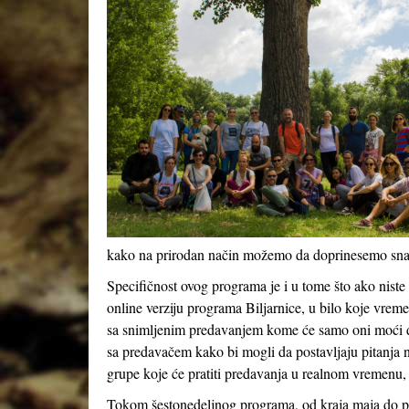
kako na prirodan način možemo da doprinesemo snazi
Specifičnost ovog programa je i u tome što ako nist
online verziju programa Biljarnice, u bilo koje vrem
sa snimljenim predavanjem kome će samo oni moći da
sa predavačem kako bi mogli da postavljaju pitanja 
grupe koje će pratiti predavanja u realnom vremenu, 
Tokom šestonedeljnog programa, od kraja maja do poč