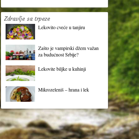
Zdravlje sa trpeze
Lekovito cveće u tanjiru
Zašto je vampirski džem važan
za budućnost Srbije?
Lekovite biljke u kuhinji
Mikrozeleniš – hrana i lek