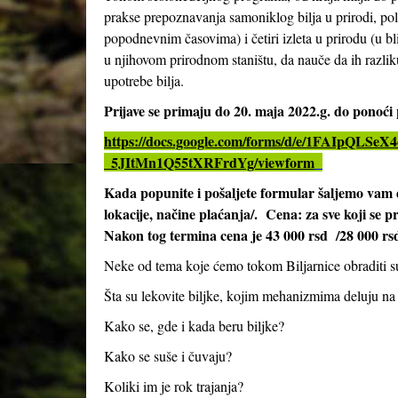
prakse prepoznavanja samoniklog bilja u prirodi, pol
popodnevnim časovima) i četiri izleta u prirodu (u bl
u njihovom prirodnom staništu, da nauče da ih razliku
upotrebe bilja.
Prijave se primaju do 20. maja 2022.g. do ponoć
https://docs.google.com/forms/d/e/1FAIpQ
_5JItMn1Q55tXRFrdYg/viewform
Kada popunite i pošaljete formular šaljemo vam 
lokacije, načine plaćanja/. Cena: za sve koji se p
Nakon tog termina cena je 43 000 rsd /28 000 rs
Neke od tema koje ćemo tokom Biljarnice obraditi s
Šta su lekovite biljke, kojim mehanizmima deluju na
Kako se, gde i kada beru biljke?
Kako se suše i čuvaju?
Koliki im je rok trajanja?