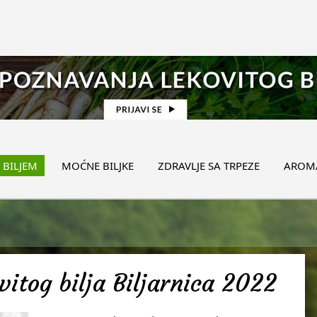
 BILJEM
MOĆNE BILJKE
ZDRAVLJE SA TRPEZE
AROMA
itog bilja Biljarnica 2022