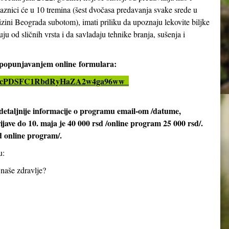
aznici će u 10 tremina (šest dvočasa predavanja svake srede u
izini Beograda subotom), imati priliku da upoznaju lekovite biljke
ju od sličnih vrsta i da savladaju tehnike branja, sušenja i
i popunjavanjem online
formulara:
LSeX4cPDSFC1RbdRyHaZA2w4ga96ww_
detaljnije informacije o programu email-om /datume,
rijave do 10. maja je 40 000 rsd /online program 25 000 rsd/.
d online program/.
u:
 naše zdravlje?