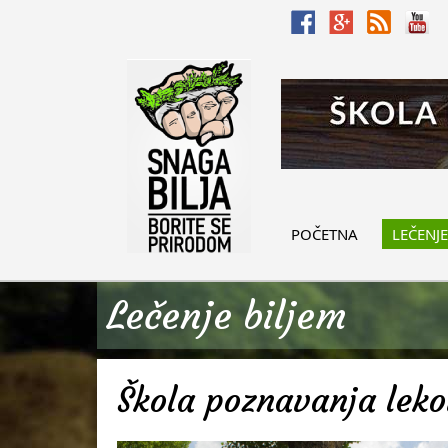
POČETNA
LEČENJE
Lečenje biljem
Škola poznavanja lekov