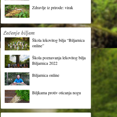
Zdravlje iz prirode: virak
Lečenje biljem
Škola lekovitog bilja “Biljarnica
online”
Škola poznavanja lekovitog bilja
Biljarnica 2022
Biljarnica online
Biljkama protiv oticanja nogu