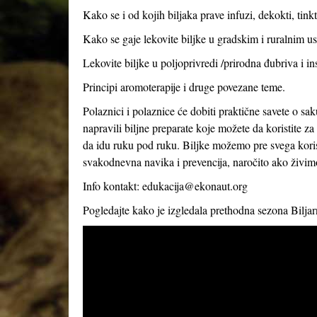
Kako se i od kojih biljaka prave infuzi, dekokti, tink
Kako se gaje lekovite biljke u gradskim i ruralnim usl
Lekovite biljke u poljoprivredi /prirodna đubriva i in
Principi aromoterapije i druge povezane teme.
Polaznici i polaznice će dobiti praktične savete o sak
napravili biljne preparate koje možete da koristite 
da idu ruku pod ruku. Biljke možemo pre svega korist
svakodnevna navika i prevencija, naročito ako živi
Info kontakt:
edukacija@ekonaut.org
Pogledajte kako je izgledala prethodna sezona Bilja