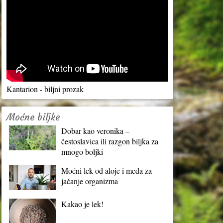
Kantarion - biljni prozak
Moćne biljke
Dobar kao veronika –
čestoslavica ili razgon biljka za
mnogo boljki
Moćni lek od aloje i meda za
jačanje organizma
Kakao je lek!