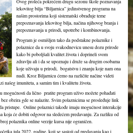
Ovog proleća pokrećem drugu sezonu škole poznavanja
lekovitog bilja “Biljarnica” jedinstvenog programa na
našim prostorima koji sistematski obrađuje teme
prepoznavanja lekovitog bilja, načina njihovog branja i
prepoznavanja u prirodi, upotrebe i kombinovanja.
Program je osmišljen tako da podstakne polaznike i
polaznice da u svoju svakodnevicu unesu dozu prirode
kako bi poboljšali kvalitet života i doprineli svom
zdravlju ali i da se upoznaju i druže sa drugim osobama
koje uživaju u prirodi, bogatstvu i znanju koje nam ona
nudi. Kroz Biljarnicu ćemo na različite načine videti
 našeg imuniteta, a samim tim i kvalitetu života.
e u mogućnosti da lično pratite program uživo možete pohađati
e bez obzira gde se nalazite. Svim polaznicima se prosleđuje link
 pristupe. Online polaznici takođe imaju mogućnost interakcije
na koja će dobiti odgovor na sledećem predavanju. Za razliku od
broj polaznika online verzije kursa nije ograničen.
etka jula 2022. godine, koji se sastoji od predavanja kao i