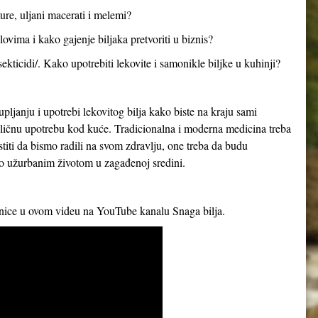
ture, uljani macerati i melemi?
ovima i kako gajenje biljaka pretvoriti u biznis?
sekticidi/. Kako upotrebiti lekovite i samonikle biljke u kuhinji?
upljanju i upotrebi lekovitog bilja kako biste na kraju sami
za ličnu upotrebu kod kuće. Tradicionalna i moderna medicina treba
iti da bismo radili na svom zdravlju, one treba da budu
mo užurbanim životom u zagađenoj sredini.
rnice u ovom videu na YouTube kanalu Snaga bilja.