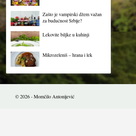
Zašto je vampirski džem važan
za budućnost Srbije?
Lekovite biljke u kuhinji
Mikrozeleniš – hrana i lek
© 2026 - Momčilo Antonijević