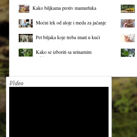
Kako biljkama protiv mamurluka
Moćni lek od aloje i meda za jačanje
organizma
Pet biljaka koje treba imati u kući
Kako se izboriti sa urinarnim
infekcijama?
Video