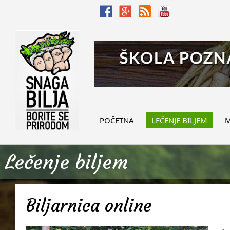
POČETNA
LEČENJE BILJEM
M
Lečenje biljem
Biljarnica online