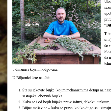
Ukol
sazn
upot
prir
“Bil
Tok
sata
će v
Pola
da n
tehn
u dinamici koja im odgovara.
U Biljarnici ćete naučiti:
Šta su lekovite biljke, kojim mehanizmima deluju na naše
sastojaka lekovitih biljaka
Kako se i od kojih biljaka prave infuzi, dekokti, tinkture,
Biljne mešavine – kako se prave, koliko dugo se uzimaju