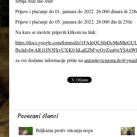
Srbija /rsd/ Ino /eur/
Prijave i plaćanje do 01. januara do 2022. 26.000 dinara ili 228
Prijave i plaćanje do 05. januara do 2022. 28.000 din ili 250e
Na kurs se možete prijaviti klikom na link:
https://docs.google.com/forms/d/e/1FAIpQLSfpDcMnMl
fbclid=IwAR1ON3FkvUXK0-hLqEZbFvcOgZxu6jzYSAtiW
za sve dodatne informacije pišite na
antonijevicmomcilo@gmai
Povezani članci
Biljkama protiv oticanja nogu