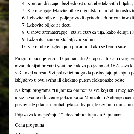
Kontraindikacije i bezbednost upotrebe lekovitih biljaka, 
Kako se gaje lekovite biljke u gradskim i ruralnim uslovim
Lekovite biljke u poljoprivredi (prirodna đubriva i insekti
Lekovite biljke za decu
Osnove aromaterapije - šta su etarska ulja, kako deluju i
Lekovite i samonikle biljke u kuhinji
Kako biljke izgledaju u prirodni i kako se beru i suše
Program počinje je od 10. januara do 25. aprila, tokom ovog pe
nivou dobijati privatni youtube link za po jedan od 16 časova ku
vašu mejl adresu. Svi polaznici mogu da postavljaju pitanja u p
isključivo u ovu svrhu ili direktno putem elektronske pošte.
Na kraju programa “Biljarnica online” za sve koji su u mogućno
upoznavanje i druženje polaznika sa Momčilom Antonijevićem 
postavljate pitanja i probati jela sa divljim, lekovitim i mirisnim
Prijave za kurs počinju 12. decembra i traju do 5. januara.
Cena programa