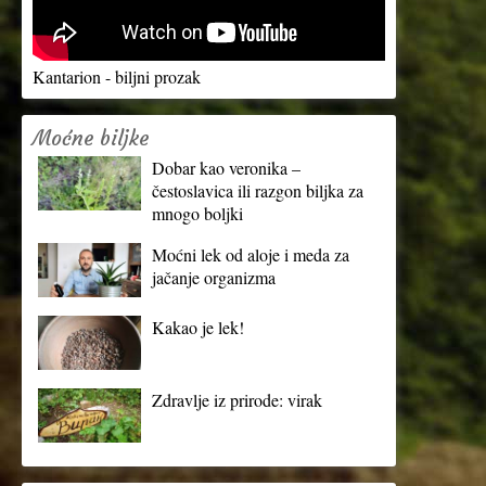
Kantarion - biljni prozak
Moćne biljke
Dobar kao veronika –
čestoslavica ili razgon biljka za
mnogo boljki
Moćni lek od aloje i meda za
jačanje organizma
Kakao je lek!
Zdravlje iz prirode: virak