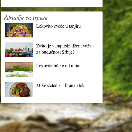
Zdravlje sa trpeze
Lekovito cveće u tanjiru
Zašto je vampirski džem važan
za budućnost Srbije?
Lekovite biljke u kuhinji
Mikrozeleniš – hrana i lek