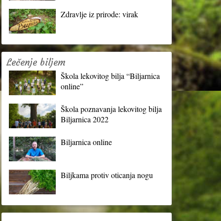
Zdravlje iz prirode: virak
Lečenje biljem
Škola lekovitog bilja “Biljarnica
online”
Škola poznavanja lekovitog bilja
Biljarnica 2022
Biljarnica online
Biljkama protiv oticanja nogu