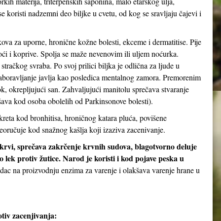
orkih materija, triterpenskih saponina, malo etarskog ulja,
 koristi nadzemni deo biljke u cvetu, od kog se sravljaju čajevi i
kova za uporne, hronične kožne bolesti, ekceme i dermatitise. Pije
noći i koprive. Spolja se maže nevenovim ili uljem noćurka.
stračkog svraba. Po svoj prilici biljka je odlična za ljude u
aboravljanje javlja kao posledica mentalnog zamora. Premorenim
 okrepljujući san. Zahvaljujući manitolu sprečava stvaranje
ava kod osoba obolelih od Parkinsonove bolesti).
kreta kod bronhitisa, hroničnog katara pluća, povišene
eoručuje kod snažnog kašlja koji izaziva zacenivanje.
 krvi, sprečava zakrčenje krvnih sudova, blagotvorno deluje
 lek protiv žutice. Narod je koristi i kod pojave peska u
udac na proizvodnju enzima za varenje i olakšava varenje hrane u
tiv zacenjivanja: