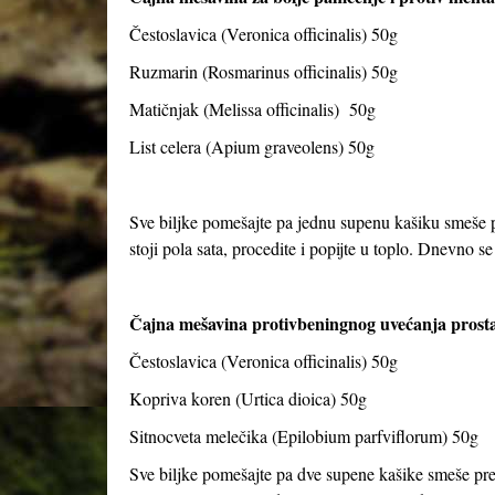
Čestoslavica (Veronica officinalis) 50g
Ruzmarin (Rosmarinus officinalis) 50g
Matičnjak (Melissa officinalis) 50g
List celera (Apium graveolens) 50g
Sve biljke pomešajte pa jednu supenu kašiku smeše pr
stoji pola sata, procedite i popijte u toplo. Dnevno se 
Čajna mešavina protivbeningnog uvećanja prosta
Čestoslavica (Veronica officinalis) 50g
Kopriva koren (Urtica dioica) 50g
Sitnocveta melečika (Epilobium parfviflorum) 50g
Sve biljke pomešajte pa dve supene kašike smeše preli