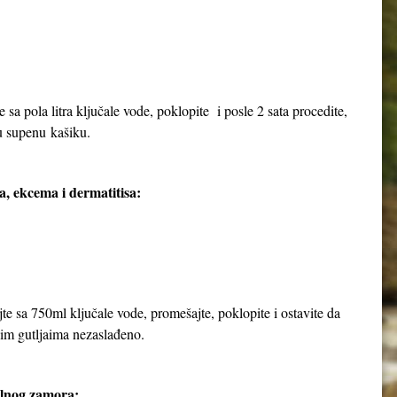
e sa pola litra ključale vode, poklopite i posle 2 sata procedite,
nu supenu kašiku.
a, ekcema i dermatitisa:
jte sa 750ml ključale vode, promešajte, poklopite i ostavite da
njim gutljaima nezaslađeno.
alnog zamora: