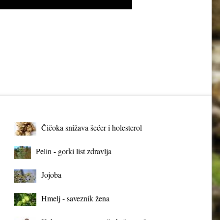
Čičoka snižava šećer i holesterol
Pelin - gorki list zdravlja
Jojoba
Hmelj - saveznik žena