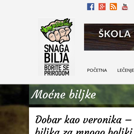
POČETNA
LEČENJE
Moćne biljke
Dobar kao veronika – 
biljka za mnogo boljki