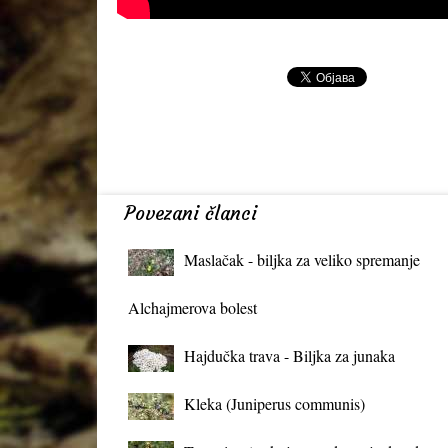
Povezani članci
Maslačak - biljka za veliko spremanje
organizma
Alchajmerova bolest
Hajdučka trava - Biljka za junaka
Kleka (Juniperus communis)