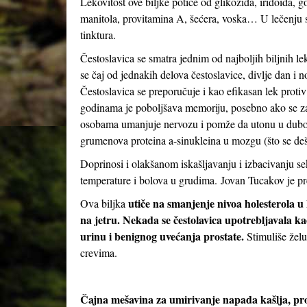
Lekovitost ove biljke potiče od glikozida, iridoida, g
manitola, provitamina A, šećera, voska… U lečenju se
tinktura.
Čestoslavica se smatra jednim od najboljih biljnih le
se čaj od jednakih delova čestoslavice, divlje dan i 
Čestoslavica se preporučuje i kao efikasan lek protiv 
godinama je poboljšava memoriju, posebno ako se z
osobama umanjuje nervozu i pomže da utonu u dubok,
grumenova proteina a-sinukleina u mozgu (što se deš
Doprinosi i olakšanom iskašljavanju i izbacivanju se
temperature i bolova u grudima. Jovan Tucakov je pr
utiče na smanjenje nivoa holesterola u
Ova biljka
na jetru. Nekada se čestolavica upotrebljavala kao
urinu i benignog uvećanja prostate.
Stimuliše žel
crevima.
Čajna mešavina za umirivanje napada kašlja, pro