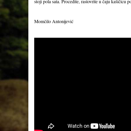
stoji pola sata. Procedite, rastovrite u čaju kašičicu
Momčilo Antonijević