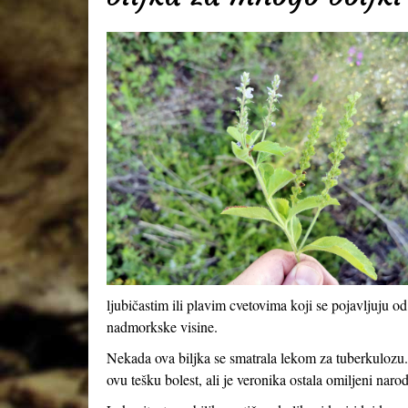
ljubičastim ili plavim cvetovima koji se pojavljuju
nadmorkske visine.
Nekada ova biljka se smatrala lekom za tuberkulozu.
ovu tešku bolest, ali je veronika ostala omiljeni naro