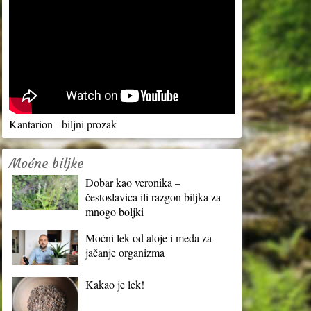
Kantarion - biljni prozak
Moćne biljke
Dobar kao veronika –
čestoslavica ili razgon biljka za
mnogo boljki
Moćni lek od aloje i meda za
jačanje organizma
Kakao je lek!