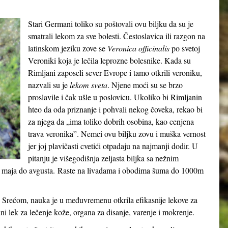
Stari Germani toliko su poštovali ovu biljku da su je
smatrali lekom za sve bolesti. Čestoslavica ili razgon na
latinskom jeziku zove se
Veronica officinalis
po svetoj
Veroniki koja je lečila leprozne bolesnike. Kada su
Rimljani zaposeli sever Evrope i tamo otkrili veroniku,
nazvali su je
lekom sveta
. Njene moći su se brzo
proslavile i čak ušle u poslovicu. Ukoliko bi Rimljanin
hteo da oda priznanje i pohvali nekog čoveka, rekao bi
za njega da „ima toliko dobrih osobina, kao cenjena
trava veronika”. Nemci ovu biljku zovu i muška vernost
jer joj plavičasti cvetići otpadaju na najmanji dodir. U
pitanju je višegodišnja zeljasta biljka sa nežnim
 od maja do avgusta. Raste na livadama i obodima šuma do 1000m
 Srećom, nauka je u međuvremenu otkrila efikasnije lekove za
dni lek za lečenje kože, organa za disanje, varenje i mokrenje.