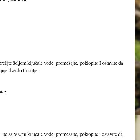
elijte šoljom ključale vode, promešajte, poklopite I ostavite da
pije dve do tri šolje.
te:
jte sa 500ml ključale vode, promešajte, poklopite i ostavite da