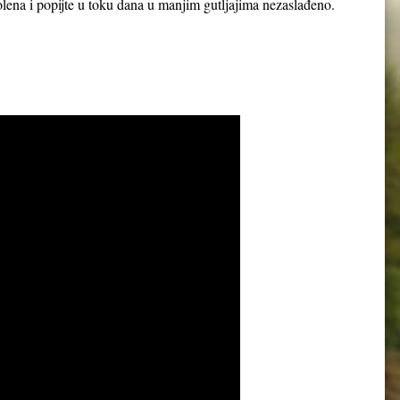
 polena i popijte u toku dana u manjim gutljajima nezaslađeno.