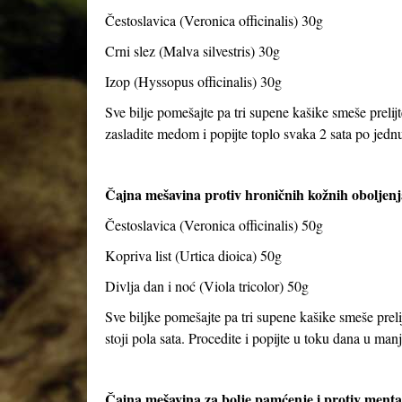
Čestoslavica (Veronica officinalis) 30g
Crni slez (Malva silvestris) 30g
Izop (Hyssopus officinalis) 30g
Sve bilje pomešajte pa tri supene kašike smeše prelijt
zasladite medom i popijte toplo svaka 2 sata po jed
Čajna mešavina protiv hroničnih kožnih oboljenj
Čestoslavica (Veronica officinalis) 50g
Kopriva list (Urtica dioica) 50g
Divlja dan i noć (Viola tricolor) 50g
Sve biljke pomešajte pa tri supene kašike smeše preli
stoji pola sata. Procedite i popijte u toku dana u ma
Čajna mešavina za bolje pamćenje i protiv ment