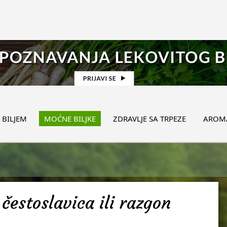
 BILJEM
MOĆNE BILJKE
ZDRAVLJE SA TRPEZE
AROMA
čestoslavica ili razgon