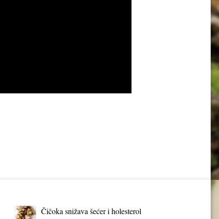
Čičoka snižava šećer i holesterol