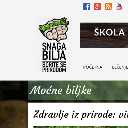
POČETNA
LEČENJE
Moćne biljke
Zdravlje iz prirode: v