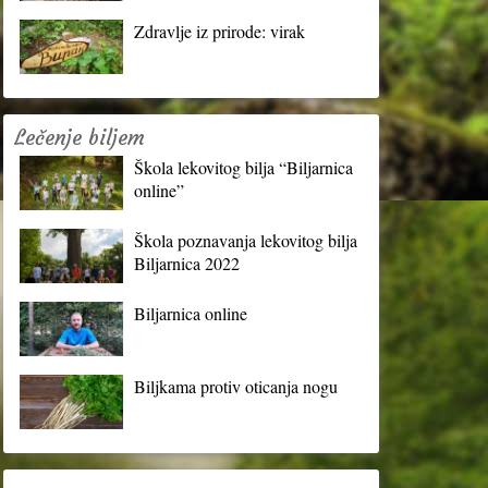
Zdravlje iz prirode: virak
Lečenje biljem
Škola lekovitog bilja “Biljarnica
online”
Škola poznavanja lekovitog bilja
Biljarnica 2022
Biljarnica online
Biljkama protiv oticanja nogu