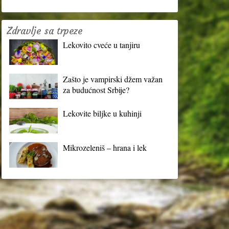
Zdravlje sa trpeze
Lekovito cveće u tanjiru
Zašto je vampirski džem važan
za budućnost Srbije?
Lekovite biljke u kuhinji
Mikrozeleniš – hrana i lek