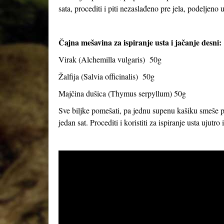
sata, procediti i piti nezaslađeno pre jela, podeljeno u
Čajna mešavina za ispiranje usta i jačanje desni:
Virak (
Alchemilla vulgaris
) 50g
Žalfija (
Salvia officinalis
) 50g
Majčina dušica (
Thymus serpyllum
) 50g
Sve biljke pomešati, pa jednu supenu kašiku smeše prel
jedan sat. Procediti i koristiti za ispiranje usta ujutro