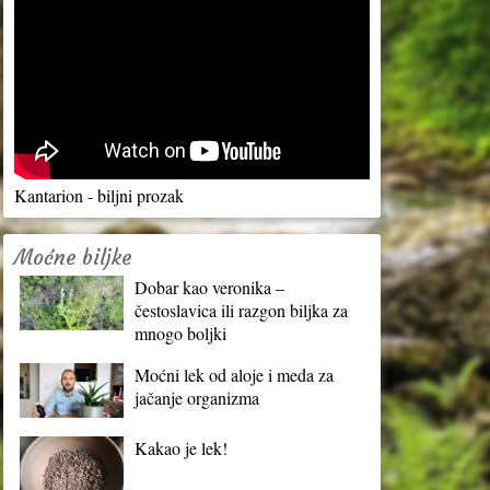
Kantarion - biljni prozak
Moćne biljke
Dobar kao veronika –
čestoslavica ili razgon biljka za
mnogo boljki
Moćni lek od aloje i meda za
jačanje organizma
Kakao je lek!