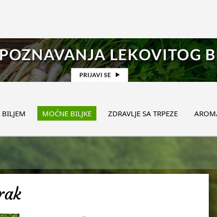
 BILJEM
MOĆNE BILJKE
ZDRAVLJE SA TRPEZE
AROMA
irak