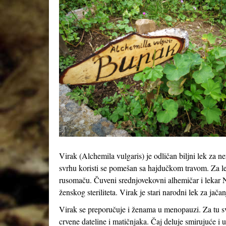
Virak (
Alchemila vulgaris
) je odličan biljni lek za 
svrhu koristi se pomešan sa hajdučkom travom. Za leče
rusomaču. Čuveni srednjovekovni alhemičar i lekar N
ženskog steriliteta. Virak je stari narodni lek za jač
Virak se preporučuje i ženama u menopauzi. Za tu sv
crvene dateline i matičnjaka. Čaj deluje smirujuće i 