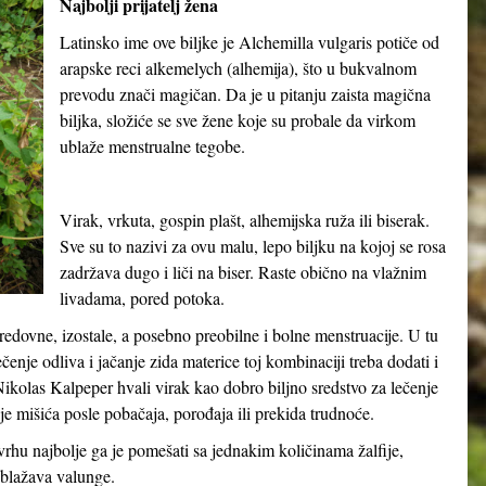
Najbolji prijatelj žena
Latinsko ime ove biljke je
Alchemilla vulgaris
potiče od
arapske reci
alkemelych
(alhemija), što u bukvalnom
prevodu znači
magičan
. Da je u pitanju zaista magična
biljka, složiće se sve žene koje su probale da virkom
ublaže menstrualne tegobe.
Virak, vrkuta, gospin plašt, alhemijska ruža ili biserak.
Sve su to nazivi za ovu malu, lepo biljku na kojoj se rosa
zadržava dugo i liči na biser. Raste obično na vlažnim
livadama, pored potoka.
neredovne, izostale, a posebno preobilne i bolne menstruacije. U tu
nje odliva i jačanje zida materice toj kombinaciji treba dodati i
ikolas Kalpeper hvali virak kao dobro biljno sredstvo za lečenje
anje mišića posle pobačaja, porođaja ili prekida trudnoće.
rhu najbolje ga je pomešati sa jednakim količinama žalfije,
ublažava valunge.