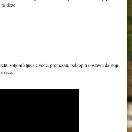
 tri doze.
iti šoljom ključale vode, promešati, poklopiti i ostaviti da stoji
 i uveče.