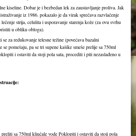
ilne kiseline. Dobar je i bezbedan lek za zaustavljanje proliva. Jak
straživanje iz 1986. pokazalo je da virak sprečava razvlačenje
a lečenje strija, celulita i usporavanje starenja kože (za ovu svrhu
ristiti u obliku obloga).
i se za redukovanje telesne težine (povećava bazalni
ce se pomešaju, pa se tri supene kašike smeše prelije sa 750ml
lopiti i ostaviti da stoji pola sata, procediti i piti nezaslađeno u
truacije:
preliti sa 750ml ključale vode Poklopiti i ostaviti da stoji pola