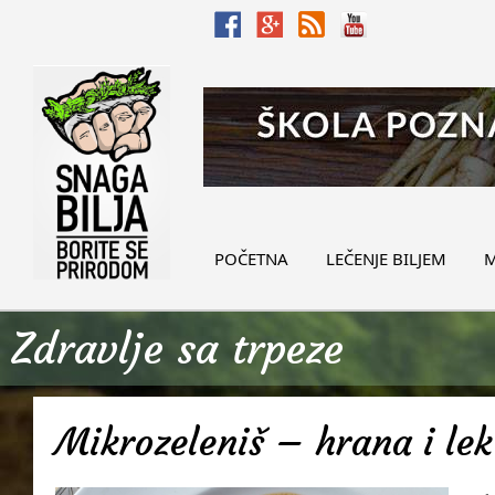
POČETNA
LEČENJE BILJEM
M
Zdravlje sa trpeze
Mikrozeleniš – hrana i lek