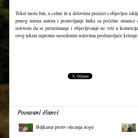
Tekst može biti, u celini ili u delovima preuzet i objavljen isk
punog imena autora i postavljanje linka sa početne stranice 
uslovom da se preuzimanje i objavljivanje ne vrši u komercija
ovog teksta suprotno navedenim uslovima predstavljaće kršenje
Povezani članci
Biljkama protiv oticanja nogu