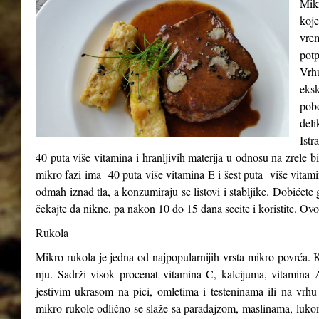
Mikr
koje
vre
potp
Vrh
eks
pob
del
Istr
40 puta više vitamina i hranljivih materija u odnosu na zrele b
mikro fazi ima 40 puta više vitamina E i šest puta više vitam
odmah iznad tla, a konzumiraju se listovi i stabljike. Dobićete 
čekajte da nikne, pa nakon 10 do 15 dana secite i koristite. Ovo
Rukola
Mikro rukola je jedna od najpopularnijih vrsta mikro povrća. K
nju. Sadrži visok procenat vitamina C, kalcijuma, vitamina A
jestivim ukrasom na pici, omletima i testeninama ili na vrhu
mikro rukole odlično se slaže sa paradajzom, maslinama, luk