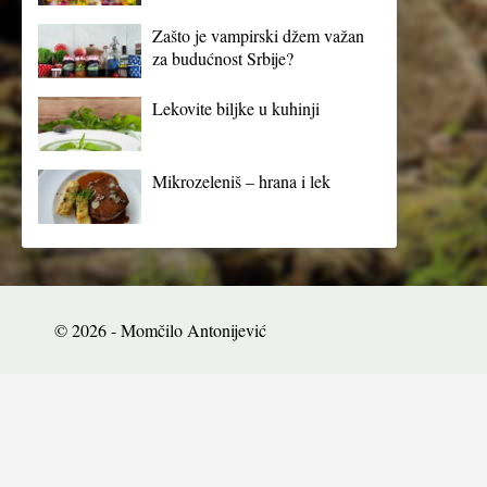
Zašto je vampirski džem važan
za budućnost Srbije?
Lekovite biljke u kuhinji
Mikrozeleniš – hrana i lek
© 2026 - Momčilo Antonijević