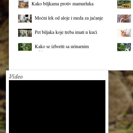
Kako biljkama protiv mamurluka
Moćni lek od aloje i meda za jačanje
organizma
Pet biljaka koje treba imati u kući
Kako se izboriti sa urinarnim
infekcijama?
Video