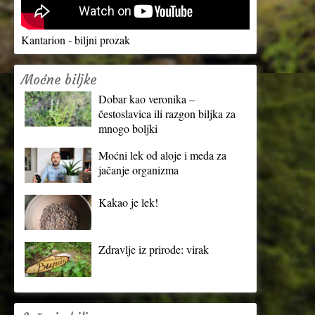
Kantarion - biljni prozak
Moćne biljke
Dobar kao veronika –
čestoslavica ili razgon biljka za
mnogo boljki
Moćni lek od aloje i meda za
jačanje organizma
Kakao je lek!
Zdravlje iz prirode: virak