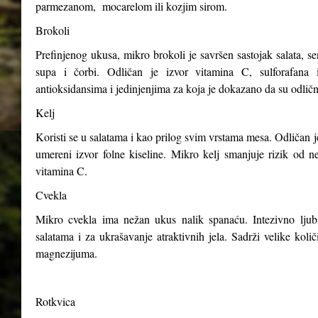
parmezanom, mocarelom ili kozjim sirom.
Brokoli
Prefinjenog ukusa, mikro brokoli je savršen sastojak salata, s
supa i čorbi. Odličan je izvor vitamina C, sulforafana i
antioksidansima i jedinjenjima za koja je dokazano da su odličn
Kelj
Koristi se u salatama i kao prilog svim vrstama mesa. Odličan j
umereni izvor folne kiseline. Mikro kelj smanjuje rizik od n
vitamina C.
Cvekla
Mikro cvekla ima nežan ukus nalik spanaću. Intezivno ljubiča
salatama i za ukrašavanje atraktivnih jela. Sadrži velike kol
magnezijuma.
Rotkvica