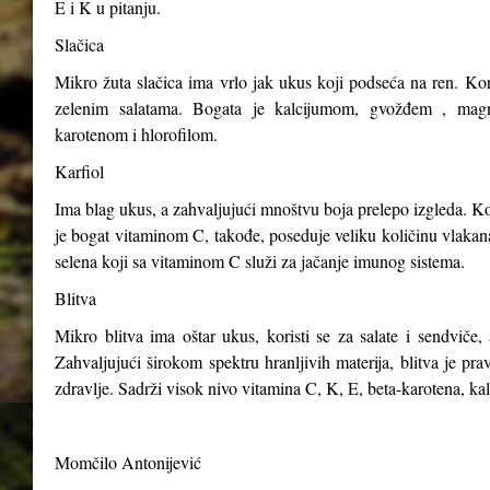
E i K u pitanju.
Slačica
Mikro žuta slačica ima vrlo jak ukus koji podseća na ren. Kori
zelenim salatama. Bogata je kalcijumom, gvožđem , magn
karotenom i hlorofilom.
Karfiol
Ima blag ukus, a zahvaljujući mnoštvu boja prelepo izgleda. Kor
je bogat vitaminom C, takođe, poseduje veliku količinu vlakana,
selena koji sa vitaminom C služi za jačanje imunog sistema.
Blitva
Mikro blitva ima oštar ukus, koristi se za salate i sendviče, 
Zahvaljujući širokom spektru hranljivih materija, blitva je p
zdravlje. Sadrži visok nivo vitamina C, K, E, beta-karotena, ka
Momčilo Antonijević