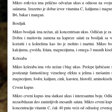
Mikro rotkvica ima prilično odvažan ukus u odnosu na svoju v
salatama. Izuzetno je dobar izvor vitamina C, kalijuma i magnez
B6, bakar i mangan.
Bosiljak
Mikro bosiljak ima nežan, ali koncentrisan ukus. Odličan je za 
Dobra i maštovita zamena na kapreze salati za bosiljak sa v
koristiti i u koktelima kao što je mohito i martini. Mikro b
kalcijuma, gvožđa, folata, magnezijuma, i omega-3 masnih kisel
Keleraba
Mikro keleraba ima vrlo nežan i blag ukus. Prelepe ljubičaste s
postizanje fantastičnog vizuelnog efekta u jelima i mešanim 
magnezijum, fosfor, kalijum, cink, karoten, hlorofil, aminokiseli
Crveni kupus
Mikro crveni kupus ima slatkast ukus i interesantnu boju. Odli
nezaobilazan deo zanimljivih mesanih salata. Mikro crveni kupus
koncentraciju vitamin C, čak 40 puta veću od odraslog crveno