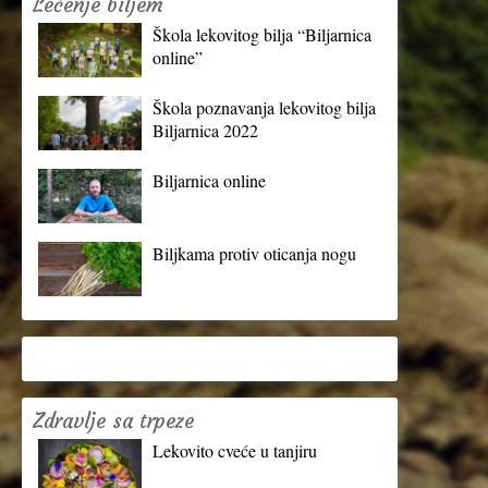
Lečenje biljem
Škola lekovitog bilja “Biljarnica
online”
Škola poznavanja lekovitog bilja
Biljarnica 2022
Biljarnica online
Biljkama protiv oticanja nogu
Zdravlje sa trpeze
Lekovito cveće u tanjiru