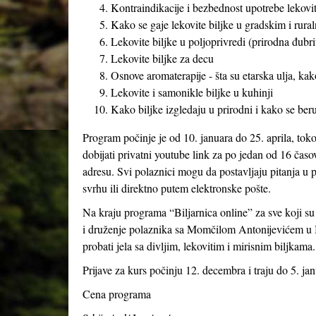
Kontraindikacije i bezbednost upotrebe lekoviti
Kako se gaje lekovite biljke u gradskim i rural
Lekovite biljke u poljoprivredi (prirodna đubriv
Lekovite biljke za decu
Osnove aromaterapije - šta su etarska ulja, kak
Lekovite i samonikle biljke u kuhinji
Kako biljke izgledaju u prirodni i kako se beru
Program počinje je od 10. januara do 25. aprila, tok
dobijati privatni youtube link za po jedan od 16 časo
adresu. Svi polaznici mogu da postavljaju pitanja u p
svrhu ili direktno putem elektronske pošte.
Na kraju programa “Biljarnica online” za sve koji s
i druženje polaznika sa Momčilom Antonijevićem u B
probati jela sa divljim, lekovitim i mirisnim biljkama.
Prijave za kurs počinju 12. decembra i traju do 5. jan
Cena programa