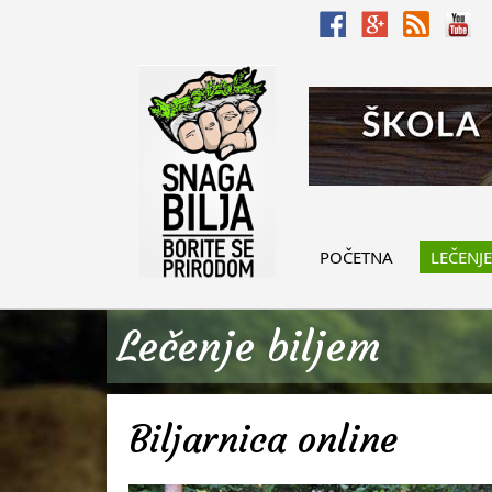
POČETNA
LEČENJE
Lečenje biljem
Biljarnica online