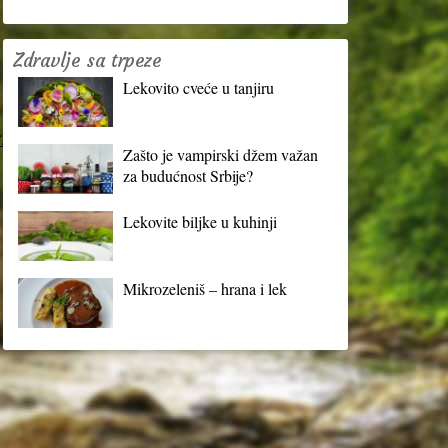
Zdravlje sa trpeze
Lekovito cveće u tanjiru
?
Zašto je vampirski džem važan
za budućnost Srbije?
Lekovite biljke u kuhinji
Mikrozeleniš – hrana i lek