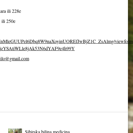
ara ili 228e
 ili 250e
fpDcMnMleGUUPel6Dbq8W9naXoyinUOREfJwBjZ1C_ZsAlmg/viewform
jzYSAtiWLle8jAk53N6dYAF9e4h99Y
cilo@gmail.com
Sibirska biljna medicina