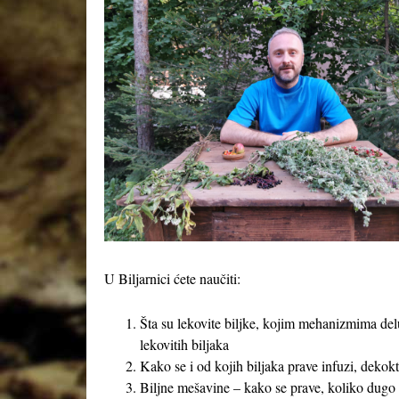
U Biljarnici ćete naučiti:
Šta su lekovite biljke, kojim mehanizmima delu
lekovitih biljaka
Kako se i od kojih biljaka prave infuzi, dekokti
Biljne mešavine – kako se prave, koliko dugo