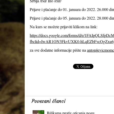
Srbija /rsd/ Ino /eur/
Prijave i plaćanje do 01. januara do 2022. 26.000 din
Prijave i plaćanje do 05. januara do 2022. 28.000 din
Na kurs se možete prijaviti klikom na link:
https://docs.google.com/forms/d/e/1FAIpQLS
fbclid=IwAR1ON3FkvUXK0-hLqEZbFvcOgZxu6
za sve dodatne informacije pišite na
antonijevicmom
Povezani članci
Biljkama protiv oticanja nogu