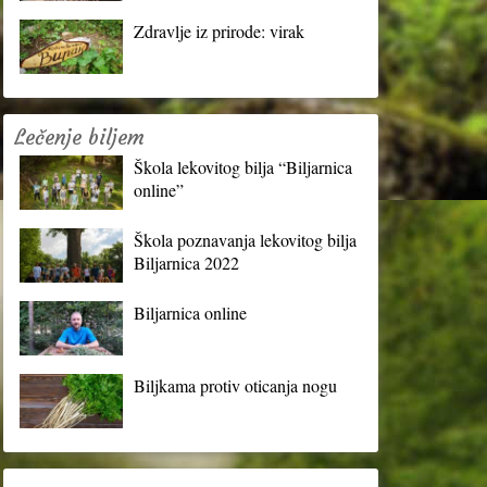
Zdravlje iz prirode: virak
Lečenje biljem
Škola lekovitog bilja “Biljarnica
online”
Škola poznavanja lekovitog bilja
Biljarnica 2022
Biljarnica online
Biljkama protiv oticanja nogu