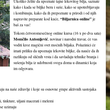
Ukoliko želite da upoznate tajne lekovitog bilja, saznate
kako i kada se biljke beru i suše, kako se upotrebljavaju
i kombinuju, kako da ih prepoznate u prirodi i od njih
“Biljarnica online”
napravite preparate kod kuće,
je
baš za vas!
Tokom četvoromesečnog online kursa (16 x po dva sata)
Momčilo Antonijević
, novinar i narodni travar, će vas
voditi kroz magični svet moćnih biljaka. Polazinici će
imati priliku da upoznaju lekovite biljke, da nauče da ih
razlikuju od sličnih vrsta i da savladaju tehnike branja i
sušenja bilja iz udobnosti svoga doma u dinamici koja
im odgovara.
ju na naše zdravlje i koje su osnovne grupe aktivnih sastojaka
, tinkture, uljani macerati i melemi
 se uzimaju