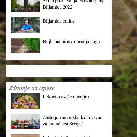
Škola poznavanja lekovitog bilja
Biljarnica 2022
Biljarnica online
Biljkama protiv oticanja nogu
Zdravlje sa trpeze
Lekovito cveće u tanjiru
Zašto je vampirski džem važan
za budućnost Srbije?