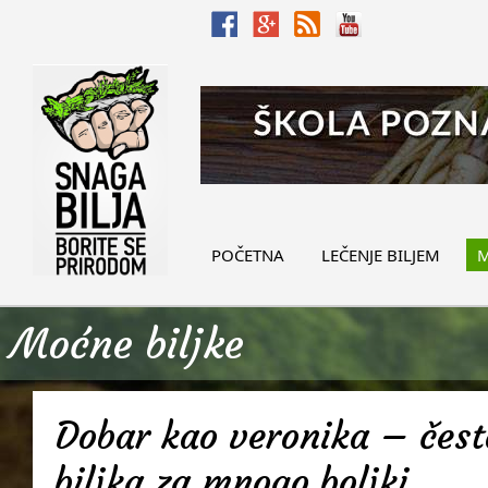
POČETNA
LEČENJE BILJEM
M
Moćne biljke
Dobar kao veronika – često
biljka za mnogo boljki