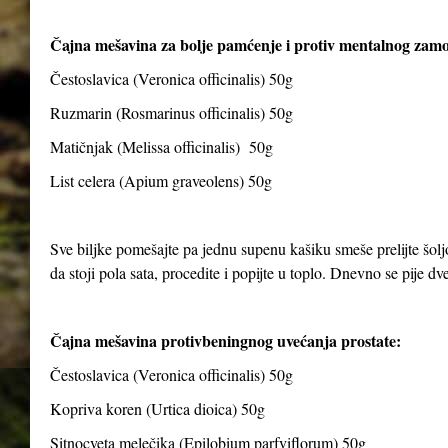
Čajna mešavina za bolje pamćenje i protiv mentalnog zam
Čestoslavica (Veronica officinalis) 50g
Ruzmarin (Rosmarinus officinalis) 50g
Matičnjak (Melissa officinalis) 50g
List celera (Apium graveolens) 50g
Sve biljke pomešajte pa jednu supenu kašiku smeše prelijte šolj
da stoji pola sata, procedite i popijte u toplo. Dnevno se pije dve 
Čajna mešavina protivbeningnog uvećanja prostate:
Čestoslavica (Veronica officinalis) 50g
Kopriva koren (Urtica dioica) 50g
Sitnocveta melečika (Epilobium parfviflorum) 50g