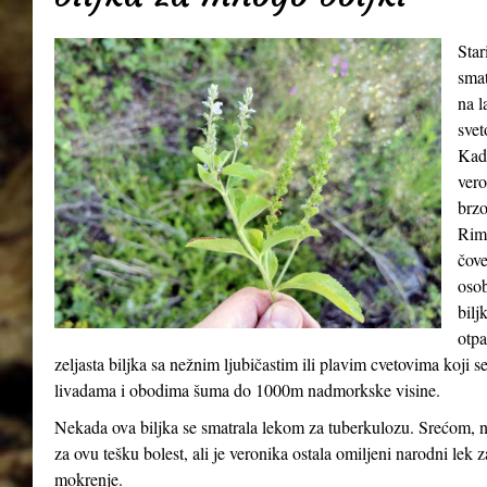
Star
smat
na l
svet
Kada
vero
brzo
Riml
čove
osob
bilj
otpa
zeljasta biljka sa nežnim ljubičastim ili plavim cvetovima koji 
livadama i obodima šuma do 1000m nadmorkske visine.
Nekada ova biljka se smatrala lekom za tuberkulozu. Srećom, n
za ovu tešku bolest, ali je veronika ostala omiljeni narodni lek 
mokrenje.