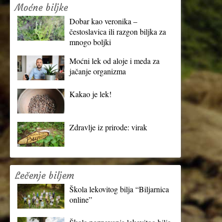
Moćne biljke
Dobar kao veronika –
čestoslavica ili razgon biljka za
mnogo boljki
Moćni lek od aloje i meda za
jačanje organizma
Kakao je lek!
Zdravlje iz prirode: virak
Lečenje biljem
Škola lekovitog bilja “Biljarnica
online”