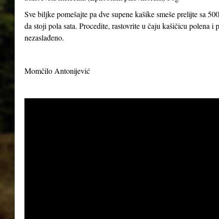
Sve biljke pomešajte pa dve supene kašike smeše prelijte sa 500
da stoji pola sata. Procedite, rastovrite u čaju kašičicu polena 
nezaslađeno.
Momčilo Antonijević