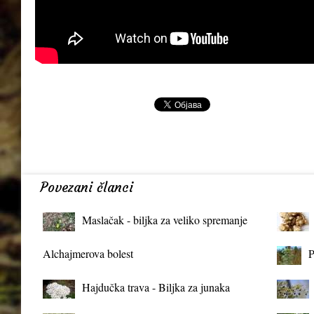
Povezani članci
Maslačak - biljka za veliko spremanje
organizma
Alchajmerova bolest
P
Hajdučka trava - Biljka za junaka