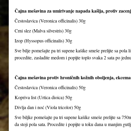
Čajna mešavina za umirivanje napada kašlja, protiv zacenj
Čestoslavica (Veronica officinalis) 30g
Crni slez (Malva silvestris) 30g
Izop (Hyssopus officinalis) 30g
Sve bilje pomešajte pa tri supene kašike smeše prelijte sa pola li
procedite, zasladite medom i popijte toplo svaka 2 sata po jedn
Čajna mešavina protiv hroničnih kožnih oboljenja, ekcema 
Čestoslavica (Veronica officinalis) 50g
Kopriva list (Urtica dioica) 50g
Divlja dan i noć (Viola tricolor) 50g
Sve biljke pomešajte pa tri supene kašike smeše prelijte sa 750m
da stoji pola sata. Procedite i popijte u toku dana u manjim gut