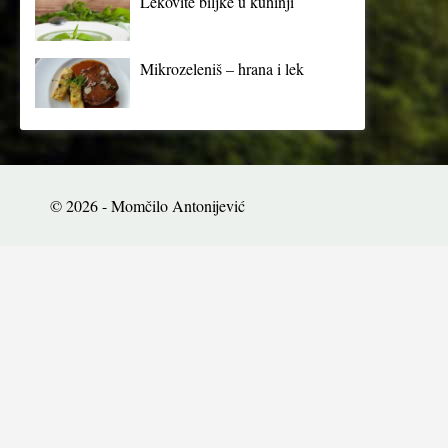
Lekovite biljke u kuhinji
Mikrozeleniš – hrana i lek
© 2026 - Momčilo Antonijević