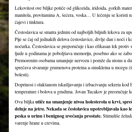
Lekovitost ove biljke potiče od glikozida, iridoida, gorkih mater
manitola, provitamina A, šećera, voska… U lečenju se koristi n
čajevi i tinktura.
Čestoslavica se smatra jednim od najboljih biljnih lekova za up
Pije se čaj od jednakih delova čestoslavice, divlje dan i noći i 
noćurka. Čestoslavica se preporučuje i kao efikasan lek protiv st
ljude u godinama je poboljšava memoriju, posebno ako se zabor
Premorenim osobama umanjuje nervozu i pomže da utonu u dubo
sprečava stvaranje grumenova proteina a-sinukleina u mozgu (
bolesti).
Doprinosi i olakšanom iskašljavanju i izbacivanju sekreta kod b
temperature i bolova u grudima. Jovan Tucakov je preoručuje ko
utiče na smanjenje nivoa holesterola u krvi, spr
Ova biljka
deluje na jetru. Nekada se čestolavica upotrebljavala kao le
peska u urinu i benignog uvećanja prostate.
Stimuliše želud
varenje hrane u crevima.