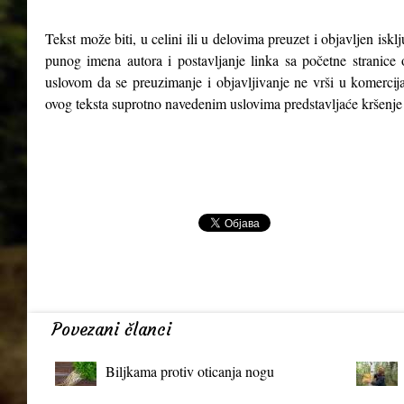
Tekst može biti, u celini ili u delovima preuzet i objavljen isk
punog imena autora i postavljanje linka sa početne stranice 
uslovom da se preuzimanje i objavljivanje ne vrši u komercija
ovog teksta suprotno navedenim uslovima predstavljaće kršenje
Povezani članci
Biljkama protiv oticanja nogu