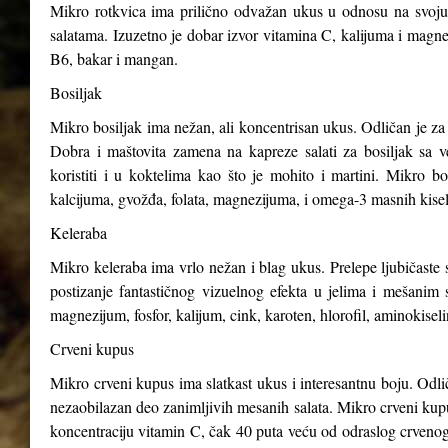
Mikro rotkvica ima prilično odvažan ukus u odnosu na svoju v
salatama. Izuzetno je dobar izvor vitamina C, kalijuma i magnez
B6, bakar i mangan.
Bosiljak
Mikro bosiljak ima nežan, ali koncentrisan ukus. Odličan je za 
Dobra i maštovita zamena na kapreze salati za bosiljak sa v
koristiti i u koktelima kao što je mohito i martini. Mikro b
kalcijuma, gvožđa, folata, magnezijuma, i omega-3 masnih kisel
Keleraba
Mikro keleraba ima vrlo nežan i blag ukus. Prelepe ljubičaste s
postizanje fantastičnog vizuelnog efekta u jelima i mešanim 
magnezijum, fosfor, kalijum, cink, karoten, hlorofil, aminokiseli
Crveni kupus
Mikro crveni kupus ima slatkast ukus i interesantnu boju. Odli
nezaobilazan deo zanimljivih mesanih salata. Mikro crveni kupus
koncentraciju vitamin C, čak 40 puta veću od odraslog crveno