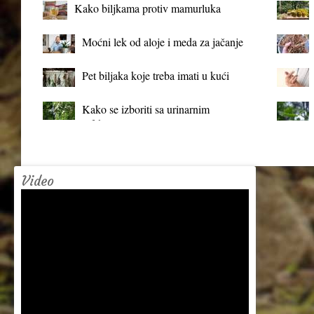
Kako biljkama protiv mamurluka
Moćni lek od aloje i meda za jačanje
organizma
Pet biljaka koje treba imati u kući
Kako se izboriti sa urinarnim
infekcijama?
Video