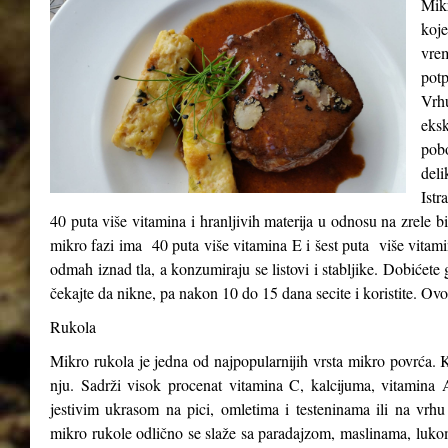
Mikr
koje
vre
potp
Vrh
eks
pob
del
Istr
40 puta više vitamina i hranljivih materija u odnosu na zrele b
mikro fazi ima 40 puta više vitamina E i šest puta više vitam
odmah iznad tla, a konzumiraju se listovi i stabljike. Dobićete 
čekajte da nikne, pa nakon 10 do 15 dana secite i koristite. Ovo
Rukola
Mikro rukola je jedna od najpopularnijih vrsta mikro povrća. K
nju. Sadrži visok procenat vitamina C, kalcijuma, vitamina A
jestivim ukrasom na pici, omletima i testeninama ili na vrhu
mikro rukole odlično se slaže sa paradajzom, maslinama, luk