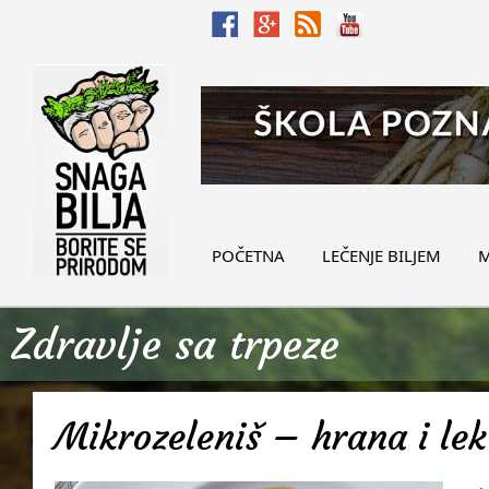
POČETNA
LEČENJE BILJEM
M
Zdravlje sa trpeze
Mikrozeleniš – hrana i lek