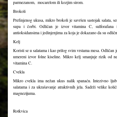
parmezanom, mocarelom ili kozjim sirom.
Brokoli
Prefinjenog ukusa, mikro brokoli je savršen sastojak salata, s
supa i čorbi. Odličan je izvor vitamina C, sulforafana i
antioksidansima i jedinjenjima za koja je dokazano da su odličn
Kelj
Koristi se u salatama i kao prilog svim vrstama mesa. Odličan j
umereni izvor folne kiseline. Mikro kelj smanjuje rizik od n
vitamina C.
Cvekla
Mikro cvekla ima nežan ukus nalik spanaću. Intezivno ljubiča
salatama i za ukrašavanje atraktivnih jela. Sadrži velike kol
magnezijuma.
Rotkvica