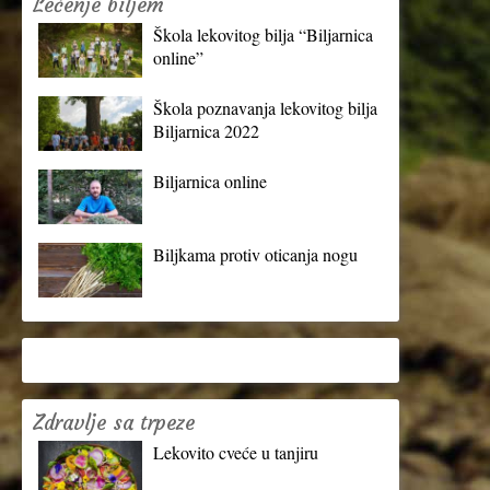
Lečenje biljem
Škola lekovitog bilja “Biljarnica
online”
Škola poznavanja lekovitog bilja
Biljarnica 2022
Biljarnica online
Biljkama protiv oticanja nogu
Zdravlje sa trpeze
Lekovito cveće u tanjiru