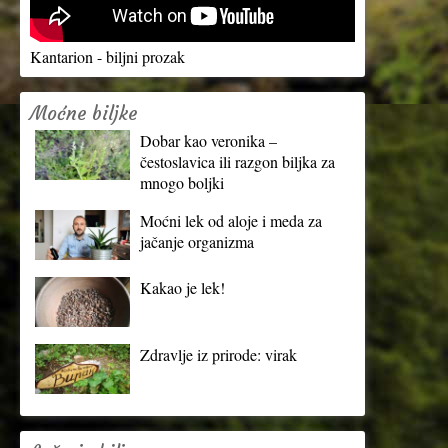
Kantarion - biljni prozak
Moćne biljke
Dobar kao veronika –
čestoslavica ili razgon biljka za
mnogo boljki
Moćni lek od aloje i meda za
jačanje organizma
Kakao je lek!
Zdravlje iz prirode: virak