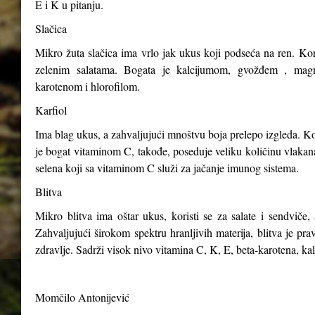
E i K u pitanju.
Slačica
Mikro žuta slačica ima vrlo jak ukus koji podseća na ren. Kori
zelenim salatama. Bogata je kalcijumom, gvožđem , magn
karotenom i hlorofilom.
Karfiol
Ima blag ukus, a zahvaljujući mnoštvu boja prelepo izgleda. Kor
je bogat vitaminom C, takođe, poseduje veliku količinu vlakana,
selena koji sa vitaminom C služi za jačanje imunog sistema.
Blitva
Mikro blitva ima oštar ukus, koristi se za salate i sendviče, 
Zahvaljujući širokom spektru hranljivih materija, blitva je p
zdravlje. Sadrži visok nivo vitamina C, K, E, beta-karotena, ka
Momčilo Antonijević