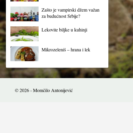
Zašto je vampirski džem važan
za budućnost Srbije?
Lekovite biljke u kuhinji
Mikrozeleniš – hrana i lek
© 2026 - Momčilo Antonijević