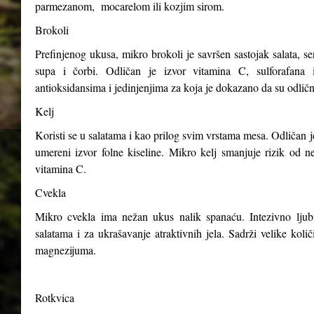
parmezanom, mocarelom ili kozjim sirom.
Brokoli
Prefinjenog ukusa, mikro brokoli je savršen sastojak salata, s
supa i čorbi. Odličan je izvor vitamina C, sulforafana i
antioksidansima i jedinjenjima za koja je dokazano da su odličn
Kelj
Koristi se u salatama i kao prilog svim vrstama mesa. Odličan j
umereni izvor folne kiseline. Mikro kelj smanjuje rizik od n
vitamina C.
Cvekla
Mikro cvekla ima nežan ukus nalik spanaću. Intezivno ljubiča
salatama i za ukrašavanje atraktivnih jela. Sadrži velike kol
magnezijuma.
Rotkvica