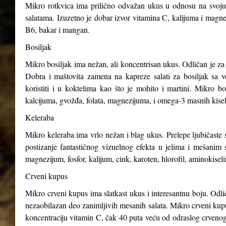
Mikro rotkvica ima prilično odvažan ukus u odnosu na svoju v
salatama. Izuzetno je dobar izvor vitamina C, kalijuma i magnez
B6, bakar i mangan.
Bosiljak
Mikro bosiljak ima nežan, ali koncentrisan ukus. Odličan je za 
Dobra i maštovita zamena na kapreze salati za bosiljak sa v
koristiti i u koktelima kao što je mohito i martini. Mikro b
kalcijuma, gvožđa, folata, magnezijuma, i omega-3 masnih kisel
Keleraba
Mikro keleraba ima vrlo nežan i blag ukus. Prelepe ljubičaste s
postizanje fantastičnog vizuelnog efekta u jelima i mešanim 
magnezijum, fosfor, kalijum, cink, karoten, hlorofil, aminokiseli
Crveni kupus
Mikro crveni kupus ima slatkast ukus i interesantnu boju. Odli
nezaobilazan deo zanimljivih mesanih salata. Mikro crveni kupus
koncentraciju vitamin C, čak 40 puta veću od odraslog crveno