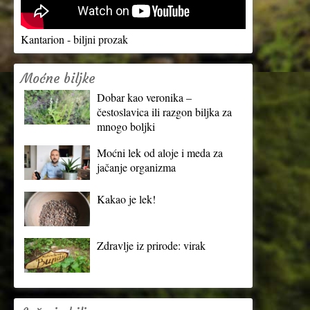
Kantarion - biljni prozak
Moćne biljke
Dobar kao veronika –
čestoslavica ili razgon biljka za
mnogo boljki
Moćni lek od aloje i meda za
jačanje organizma
Kakao je lek!
Zdravlje iz prirode: virak