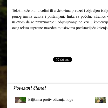
Tekst može biti, u celini ili u delovima preuzet i objavljen isk
punog imena autora i postavljanje linka sa početne stranice 
uslovom da se preuzimanje i objavljivanje ne vrši u komercija
ovog teksta suprotno navedenim uslovima predstavljaće kršenje
Povezani članci
Biljkama protiv oticanja nogu