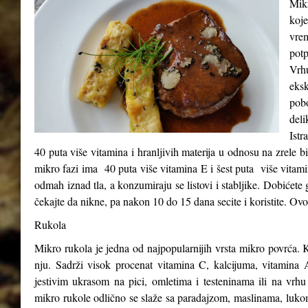
Mikr
koje
vre
potp
Vrh
eks
pob
del
Istr
40 puta više vitamina i hranljivih materija u odnosu na zrele b
mikro fazi ima 40 puta više vitamina E i šest puta više vitam
odmah iznad tla, a konzumiraju se listovi i stabljike. Dobićete 
čekajte da nikne, pa nakon 10 do 15 dana secite i koristite. Ovo
Rukola
Mikro rukola je jedna od najpopularnijih vrsta mikro povrća. K
nju. Sadrži visok procenat vitamina C, kalcijuma, vitamina A
jestivim ukrasom na pici, omletima i testeninama ili na vrhu
mikro rukole odlično se slaže sa paradajzom, maslinama, luk