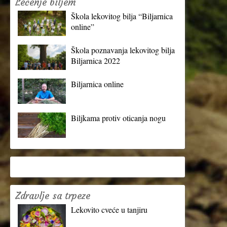
Lečenje biljem
Škola lekovitog bilja “Biljarnica
online”
Škola poznavanja lekovitog bilja
Biljarnica 2022
Biljarnica online
Biljkama protiv oticanja nogu
Zdravlje sa trpeze
Lekovito cveće u tanjiru