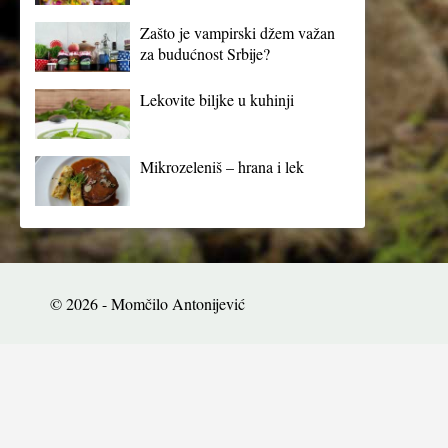
Zašto je vampirski džem važan
za budućnost Srbije?
Lekovite biljke u kuhinji
Mikrozeleniš – hrana i lek
© 2026 - Momčilo Antonijević