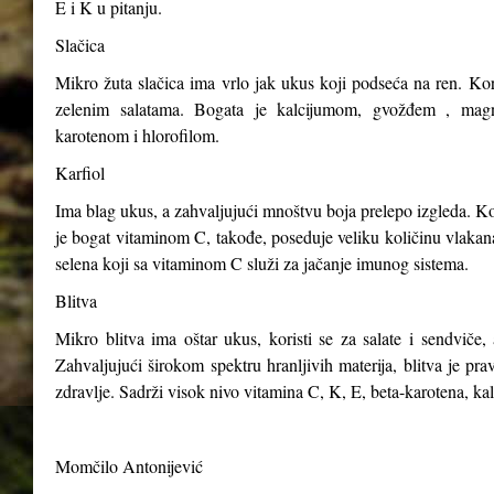
E i K u pitanju.
Slačica
Mikro žuta slačica ima vrlo jak ukus koji podseća na ren. Kori
zelenim salatama. Bogata je kalcijumom, gvožđem , magn
karotenom i hlorofilom.
Karfiol
Ima blag ukus, a zahvaljujući mnoštvu boja prelepo izgleda. Kor
je bogat vitaminom C, takođe, poseduje veliku količinu vlakana,
selena koji sa vitaminom C služi za jačanje imunog sistema.
Blitva
Mikro blitva ima oštar ukus, koristi se za salate i sendviče, 
Zahvaljujući širokom spektru hranljivih materija, blitva je p
zdravlje. Sadrži visok nivo vitamina C, K, E, beta-karotena, ka
Momčilo Antonijević