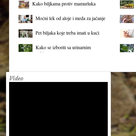
Kako biljkama protiv mamurluka
Moćni lek od aloje i meda za jačanje
organizma
Pet biljaka koje treba imati u kući
Kako se izboriti sa urinarnim
infekcijama?
Video