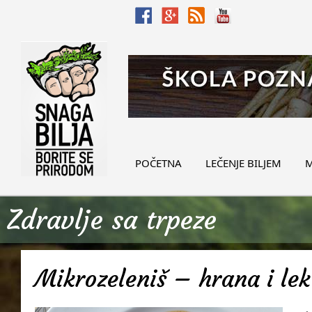
POČETNA
LEČENJE BILJEM
M
Zdravlje sa trpeze
Mikrozeleniš – hrana i lek