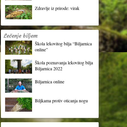
Zdravlje iz prirode: virak
Lečenje biljem
Škola lekovitog bilja “Biljarnica
online”
Škola poznavanja lekovitog bilja
Biljarnica 2022
Biljarnica online
Biljkama protiv oticanja nogu