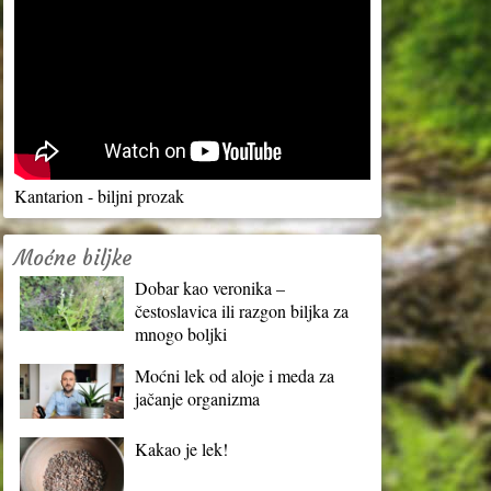
Kantarion - biljni prozak
Moćne biljke
Dobar kao veronika –
čestoslavica ili razgon biljka za
mnogo boljki
Moćni lek od aloje i meda za
jačanje organizma
Kakao je lek!