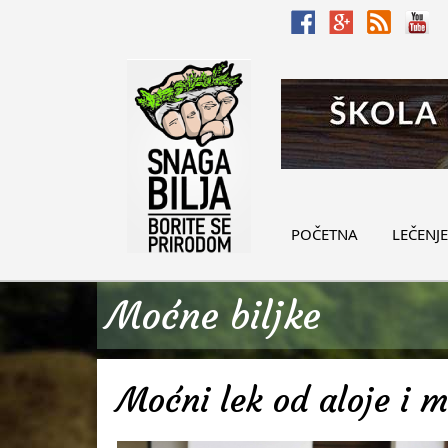
POČETNA
LEČENJE
Moćne biljke
Moćni lek od aloje i 