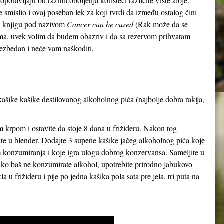
 oporavljaju od raznih oboljenja koristeći različite vrste aloje.
 smislio i ovaj poseban lek za koji tvrdi da između ostalog čini
o i knjigu pod nazivom
Cancer can be cured
(Rak može da se
jkama, uvek volim da budem obazriv i da sa rezervom prihvatam
 bezbedan i neće vam naškoditi.
kašike kašike destilovanog alkoholnog pića (najbolje dobra rakija,
m krpom i ostavite da stoje 8 dana u frižideru. Nakon tog
ite u blender. Dodajte 3 supene kašike jačeg alkoholnog pića koje
om konzumiranja i koje igra ulogu dobrog konzervansa. Sameljite u
iko baš ne konzumirate alkohol, upotrebite prirodno jabukovo
la u frižideru i pije po jedna kašika pola sata pre jela, tri puta na