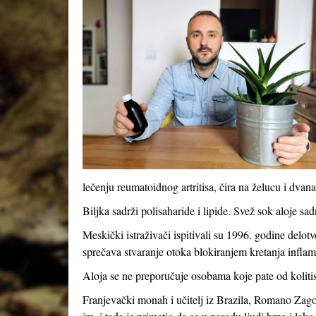
lečenju reumatoidnog artritisa, čira na želucu i dva
Biljka sadrži polisaharide i lipide. Svež sok aloje sa
Meskički istraživači ispitivali su 1996. godine delot
sprečava stvaranje otoka blokiranjem kretanja inflama
Aloja se ne preporučuje osobama koje pate od kolitisa
Franjevački monah i učitelj iz Brazila, Romano Zag