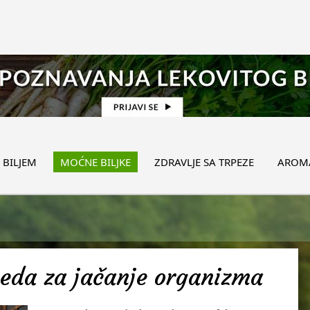
 BILJEM
MOĆNE BILJKE
ZDRAVLJE SA TRPEZE
AROMA
meda za jačanje organizma