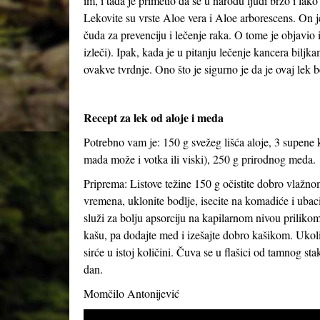
im, i tada je primetio da se u narodu ljudi brzo i lako
Lekovite su vrste Aloe vera i Aloe arborescens. On je
čuda za prevenciju i lečenje raka. O tome je objavi
izleči). Ipak, kada je u pitanju lečenje kancera bil
ovakve tvrdnje. Ono što je sigurno je da je ovaj lek
Recept za lek od aloje i meda
Potrebno vam je: 150 g svežeg lišća aloje, 3 supene 
mada može i votka ili viski), 250 g prirodnog meda.
Priprema: Listove težine 150 g očistite dobro vlažno
vremena, uklonite bodlje, isecite na komadiće i ubac
služi za bolju apsorciju na kapilarnom nivou prilik
kašu, pa dodajte med i izešajte dobro kašikom. Ukol
sirće u istoj količini. Čuva se u flašici od tamnog stak
dan.
Momčilo Antonijević