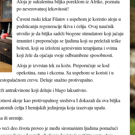
Aloja je sukulentna biljka poreklom iz Afrike, poznata
po neverovatnoj lekovitosti!
Čuveni ruski lekar Filatov s uspehom je koristio aloju u
podsticanju regeneracije tkiva i ćelija. Ovaj naučnik
utvrdio je da biljka sadrži biogene stimulatore koji jačaju
imunitet i preporučuju se ljudima koji su preležali teške
bolesti, koji su izloženi agresivnim terapijama i svima
koji žele da ojačaju svoje odbrambene sposobnosti.
Aloja je izvrstan lek za kožu. Preporučuje se kod
opekotina, rana i ekcema. Sa uspehom se koristi i u
naestopalačnom crevu. Deluje snažno protivupalno.
drži antrakvinone koji deluju i blago laksativno.
vornost akoje kao protivupalnog sredstva I dokazali da ova biljka
tornih ćelija I hemijskih jedinjenja koja izazivaju upalu.
 ili uremije.
o veći deo života proveo je među siromašnim ljudima pomažući