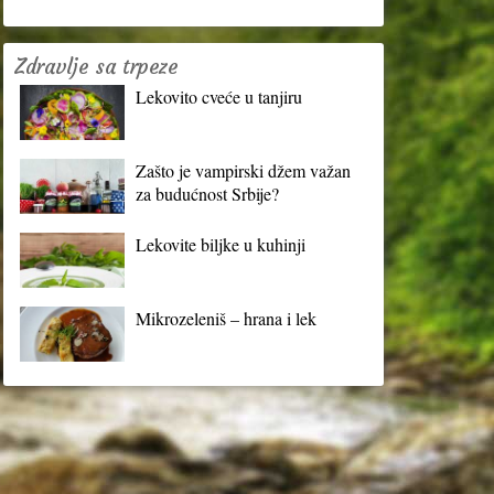
Zdravlje sa trpeze
Lekovito cveće u tanjiru
Zašto je vampirski džem važan
za budućnost Srbije?
Lekovite biljke u kuhinji
Mikrozeleniš – hrana i lek