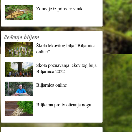
Zdravlje iz prirode: virak
Lečenje biljem
Škola lekovitog bilja “Biljarnica
online”
Škola poznavanja lekovitog bilja
Biljarnica 2022
Biljarnica online
Biljkama protiv oticanja nogu