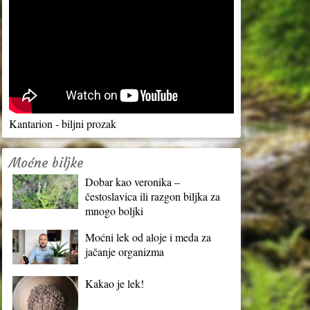
Kantarion - biljni prozak
Moćne biljke
Dobar kao veronika –
čestoslavica ili razgon biljka za
mnogo boljki
Moćni lek od aloje i meda za
jačanje organizma
Kakao je lek!