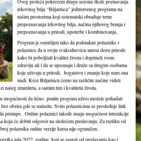
Ovog proleća pokrećem drugu sezonu škole poznavanja
lekovitog bilja “Biljarnica” jedinstvenog programa na
našim prostorima koji sistematski obrađuje teme
prepoznavanja lekovitog bilja, načina njihovog branja i
prepoznavanja u prirodi, upotrebe i kombinovanja.
Program je osmišljen tako da podstakne polaznike i
polaznice da u svoju svakodnevicu unesu dozu prirode
kako bi poboljšali kvalitet života i doprineli svom
zdravlju ali i da se upoznaju i druže sa drugim osobama
koje uživaju u prirodi, bogatstvu i znanju koje nam ona
nudi. Kroz Biljarnicu ćemo na različite načine videti
 našeg imuniteta, a samim tim i kvalitetu života.
e u mogućnosti da lično pratite program uživo možete pohađati
e bez obzira gde se nalazite. Svim polaznicima se prosleđuje link
 pristupe. Online polaznici takođe imaju mogućnost interakcije
na koja će dobiti odgovor na sledećem predavanju. Za razliku od
broj polaznika online verzije kursa nije ograničen.
etka jula 2022. godine, koji se sastoji od predavanja kao i