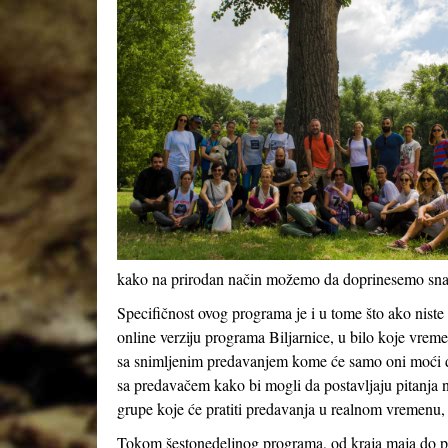
kako na prirodan način možemo da doprinesemo snazi
Specifičnost ovog programa je i u tome što ako nist
online verziju programa Biljarnice, u bilo koje vrem
sa snimljenim predavanjem kome će samo oni moći da
sa predavačem kako bi mogli da postavljaju pitanja 
grupe koje će pratiti predavanja u realnom vremenu, 
Tokom šestonedeljnog programa, od kraja maja do poč