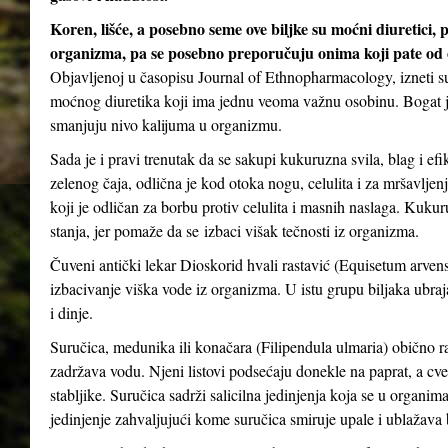
Koren, lišće, a posebno seme ove biljke su moćni diuretici, 
organizma, pa se posebno preporučuju onima koji pate od oti
Objavljenoj u časopisu Journal of Ethnopharmacology, izneti su
moćnog diuretika koji ima jednu veoma važnu osobinu. Bogat je
smanjuju nivo kalijuma u ​​organizmu.
Sada je i pravi trenutak da se sakupi kukuruzna svila, blag i ef
zelenog čaja, odlična je kod otoka nogu, celulita i za mršavljen
koji je odličan za borbu protiv celulita i masnih naslaga. Kuk
stanja, jer pomaže da se izbaci višak tečnosti iz organizma.
Čuveni antički lekar Dioskorid hvali rastavić (Equisetum arvense
izbacivanje viška vode iz organizma. U istu grupu biljaka ubrajaju
i dinje.
Suručica, medunika ili konačara (Filipendula ulmaria) obično ra
zadržava vodu. Njeni listovi podsećaju donekle na paprat, a cveto
stabljike. Suručica sadrži salicilna jedinjenja koja se u organima
jedinjenje zahvaljujući kome suručica smiruje upale i ublažava