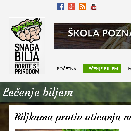
POČETNA
LEČENJE BILJEM
M
Lečenje biljem
Biljkama protiv oticanja 