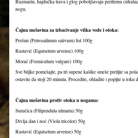
Ruzmarin, hajdučka trava i glog poboljšavaju perifernu cirkulaci
nogu.
Čajna mešavina za izbacivanje viška vode i otoka:
Peršun (Petrosalinum sativum) list 100g
Rastavić (Equisetum arvense) 100g
Morač (Foeniculum vulgare) 100g
Sve biljke pomešajte, pa tri supene kašike smeše prelijte sa pola
ostavite da stoji 20 minuta. Procedite, ohladite i popijte u toku
Čajna mešavina protiv otoka u nogama:
Suručica (Filipendula ulmaria) 50g
Divlja dan i noć (Viola tricolor) 50g
Rastavić (Equisetum arvense) 50g