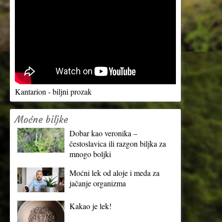
Kantarion - biljni prozak
Moćne biljke
Dobar kao veronika –
čestoslavica ili razgon biljka za
mnogo boljki
Moćni lek od aloje i meda za
jačanje organizma
Kakao je lek!