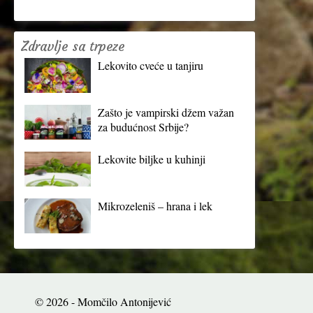
Zdravlje sa trpeze
Lekovito cveće u tanjiru
Zašto je vampirski džem važan
za budućnost Srbije?
Lekovite biljke u kuhinji
Mikrozeleniš – hrana i lek
© 2026 - Momčilo Antonijević