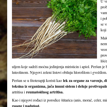
U vr
prob
vam 
i po
se v
koji
Malo
nema
veom
prov
lišć
uljem koje sadrži moćna jedinjenja miristicin i apiol. Peršun 
luteolinom. Njegovi zeleni listovi obiluju hlorofilom i gvožđem.
lek za organe za varenje, d
Peršun se u fitoterapiji koristi kao
toksina iz organizma, jača imuni sistem i deluje protivupal
reumatoidnog artritisa.
artritisa i
Kao i njegovi rođaci iz porodice štitarica (anis, morač, celer, m
gasove i nadutost.