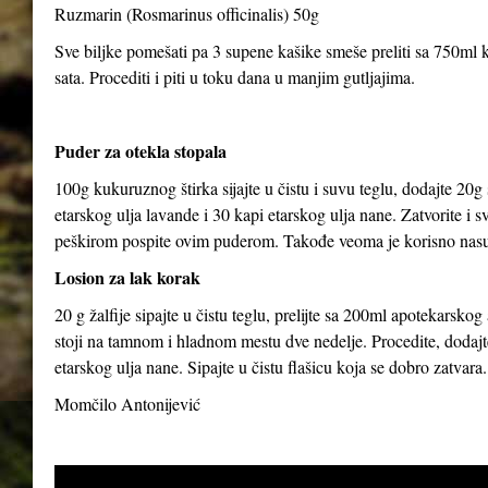
Ruzmarin (Rosmarinus officinalis) 50g
Sve biljke pomešati pa 3 supene kašike smeše preliti sa 750ml kl
sata. Procediti i piti u toku dana u manjim gutljajima.
Puder za otekla stopala
100g kukuruznog štirka sijajte u čistu i suvu teglu, dodajte 20g
etarskog ulja lavande i 30 kapi etarskog ulja nane. Zatvorite i 
peškirom pospite ovim puderom. Takođe veoma je korisno nasut
Losion za lak korak
20 g žalfije sipajte u čistu teglu, prelijte sa 200ml apotekarsk
stoji na tamnom i hladnom mestu dve nedelje. Procedite, dodajte
etarskog ulja nane. Sipajte u čistu flašicu koja se dobro zatvara.
Momčilo Antonijević