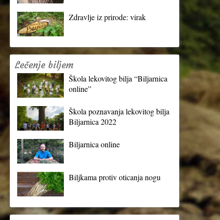
Zdravlje iz prirode: virak
Lečenje biljem
Škola lekovitog bilja “Biljarnica
online”
Škola poznavanja lekovitog bilja
Biljarnica 2022
Biljarnica online
Biljkama protiv oticanja nogu