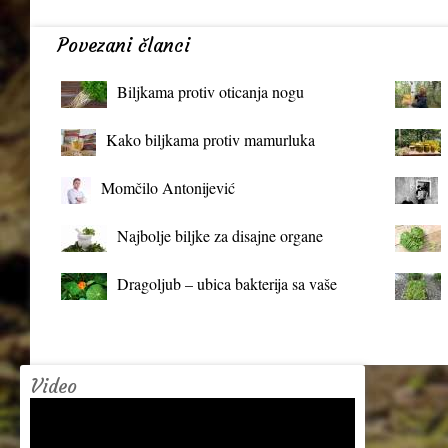
Povezani članci
Biljkama protiv oticanja nogu
Kako biljkama protiv mamurluka
Momčilo Antonijević
Najbolje biljke za disajne organe
Dragoljub – ubica bakterija sa vaše
terase
Video