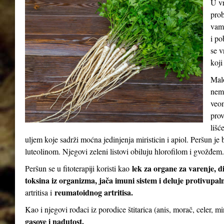
U vr
prob
vam 
i po
se v
koji
Malo
nema
veom
prov
lišć
uljem koje sadrži moćna jedinjenja miristicin i apiol. Peršun 
luteolinom. Njegovi zeleni listovi obiluju hlorofilom i gvožđem.
lek za organe za varenje, d
Peršun se u fitoterapiji koristi kao
toksina iz organizma, jača imuni sistem i deluje protivupal
reumatoidnog artritisa.
artritisa i
Kao i njegovi rođaci iz porodice štitarica (anis, morač, celer, m
gasove i nadutost.