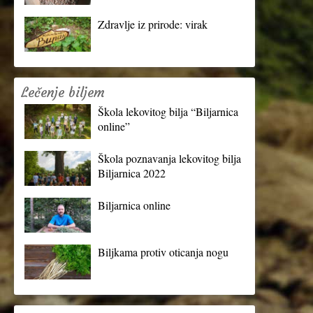
Zdravlje iz prirode: virak
Lečenje biljem
Škola lekovitog bilja “Biljarnica
online”
Škola poznavanja lekovitog bilja
Biljarnica 2022
Biljarnica online
Biljkama protiv oticanja nogu