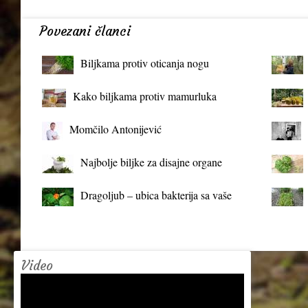
Povezani članci
Biljkama protiv oticanja nogu
Kako biljkama protiv mamurluka
Momčilo Antonijević
Najbolje biljke za disajne organe
Dragoljub – ubica bakterija sa vaše
terase
Video