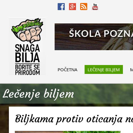
POČETNA
LEČENJE BILJEM
M
Lečenje biljem
Biljkama protiv oticanja 