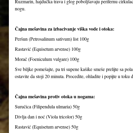
Ruzmarin, hajdučka trava i glog poboljšavaju perifernu cirkulaci
nogu.
Čajna mešavina za izbacivanje viška vode i otoka:
Peršun (Petrosalinum sativum) list 100g
Rastavić (Equisetum arvense) 100g
Morač (Foeniculum vulgare) 100g
Sve biljke pomešajte, pa tri supene kašike smeše prelijte sa pola
ostavite da stoji 20 minuta. Procedite, ohladite i popijte u toku
Čajna mešavina protiv otoka u nogama:
Suručica (Filipendula ulmaria) 50g
Divlja dan i noć (Viola tricolor) 50g
Rastavić (Equisetum arvense) 50g