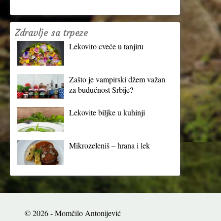
Zdravlje sa trpeze
Lekovito cveće u tanjiru
Zašto je vampirski džem važan
za budućnost Srbije?
Lekovite biljke u kuhinji
Mikrozeleniš – hrana i lek
© 2026 - Momčilo Antonijević