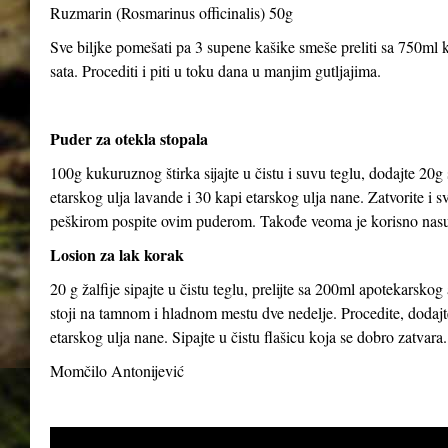
Ruzmarin (Rosmarinus officinalis) 50g
Sve biljke pomešati pa 3 supene kašike smeše preliti sa 750ml kl
sata. Procediti i piti u toku dana u manjim gutljajima.
Puder za otekla stopala
100g kukuruznog štirka sijajte u čistu i suvu teglu, dodajte 20g
etarskog ulja lavande i 30 kapi etarskog ulja nane. Zatvorite i 
peškirom pospite ovim puderom. Takođe veoma je korisno nasut
Losion za lak korak
20 g žalfije sipajte u čistu teglu, prelijte sa 200ml apotekarsk
stoji na tamnom i hladnom mestu dve nedelje. Procedite, dodajte
etarskog ulja nane. Sipajte u čistu flašicu koja se dobro zatvara.
Momčilo Antonijević