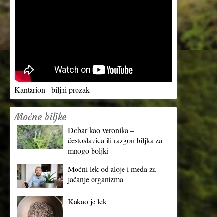
Kantarion - biljni prozak
Moćne biljke
Dobar kao veronika –
čestoslavica ili razgon biljka za
mnogo boljki
Moćni lek od aloje i meda za
jačanje organizma
Kakao je lek!