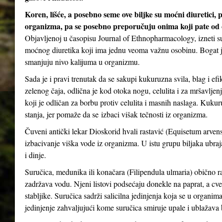
Koren, lišće, a posebno seme ove biljke su moćni diuretici, 
organizma, pa se posebno preporučuju onima koji pate od oti
Objavljenoj u časopisu Journal of Ethnopharmacology, izneti su
moćnog diuretika koji ima jednu veoma važnu osobinu. Bogat je
smanjuju nivo kalijuma u ​​organizmu.
Sada je i pravi trenutak da se sakupi kukuruzna svila, blag i ef
zelenog čaja, odlična je kod otoka nogu, celulita i za mršavljen
koji je odličan za borbu protiv celulita i masnih naslaga. Kuk
stanja, jer pomaže da se izbaci višak tečnosti iz organizma.
Čuveni antički lekar Dioskorid hvali rastavić (Equisetum arvense
izbacivanje viška vode iz organizma. U istu grupu biljaka ubrajaju
i dinje.
Suručica, medunika ili konačara (Filipendula ulmaria) obično ra
zadržava vodu. Njeni listovi podsećaju donekle na paprat, a cveto
stabljike. Suručica sadrži salicilna jedinjenja koja se u organima
jedinjenje zahvaljujući kome suručica smiruje upale i ublažava