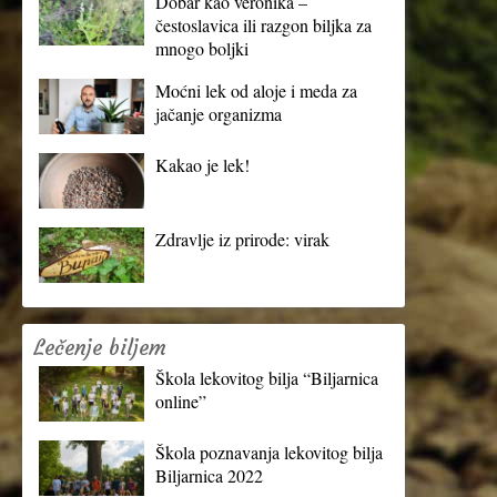
Dobar kao veronika –
čestoslavica ili razgon biljka za
mnogo boljki
Moćni lek od aloje i meda za
jačanje organizma
Kakao je lek!
Zdravlje iz prirode: virak
Lečenje biljem
Škola lekovitog bilja “Biljarnica
online”
Škola poznavanja lekovitog bilja
Biljarnica 2022