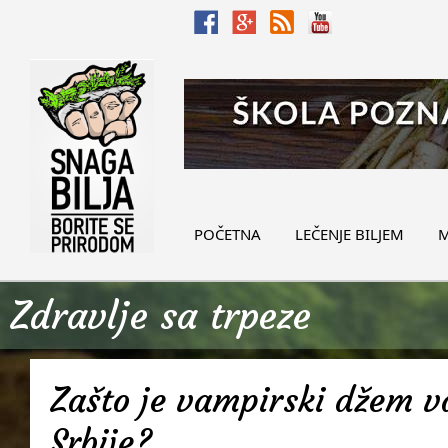
POČETNA
LEČENJE BILJEM
M
Zdravlje sa trpeze
Zašto je vampirski džem v
Srbije?