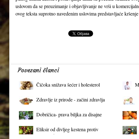
uslovom da se preuzimanje i objavljivanje ne vrši u komercijaln
ovog teksta suprotno navedenim uslovima predstavljaće kršenje
Povezani članci
Čičoka snižava šećer i holesterol
M
Zdravlje iz prirode - začini zdravlja
Dobričica- prava biljka za disajne
organe
Eliksir od divljeg kestena protiv
proširenih vena