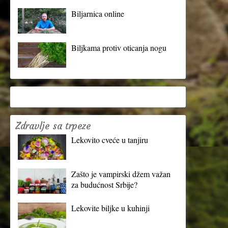
Biljarnica online
Biljkama protiv oticanja nogu
Zdravlje sa trpeze
Lekovito cveće u tanjiru
Zašto je vampirski džem važan
za budućnost Srbije?
Lekovite biljke u kuhinji