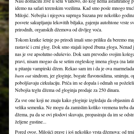
Naši domaćini žive u selu Vlahovo, do kog nema asfaltiranog p
idemo na safari terenskim vozilima. Kad smo posle mnogo truck
Milojić. Nebojša i njegova supruga Suzana pre nekoliko godina, 
posvete sakupljanju lekovitih biljaka, gajenju autohtone vrste sv
prirodnih, organskih džemova od divljeg voća.
Tokom kratke šetnje po prirodi imali smo priliku da beremo maj
rastavić i crni glog. Dok smo stajali ispod žbuna gloga, Nenad
nas je sve apsolutno oduševio. Dok sam prevodio svojim koleg
pravi, nisam mogao da se setim engleskog imena gloga (na la
u pitanju vampirski džem. Rekao sam im i da je ova marmelad
burn out
sindrom, jer gloginje, bogate flavonoidima, smiruju, op
poboljšavaju cirkulaciju. Priča im se dopala i odmah su poželel
Nebojša teglu džema od gloginja prodaje za 250 dinara.
Za sve one koji ne znaju kako gloginje izgledaju da objasnim da 
velika semenka. Ne mogu da zamislim koliko vremena treba da 
džema, pa da se ovi plodovi skuvaju, propasiraju da im se ods
željene gustine...
Pored ovog, Milojići prave i još nekoliko vrsta džemova: od trnji