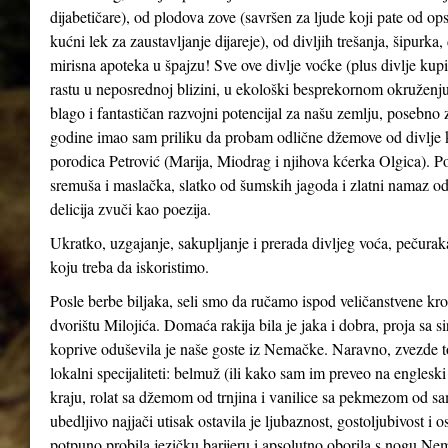
dijabetičare), od plodova zove (savršen za ljude koji pate od ops
kućni lek za zaustavljanje dijareje), od divljih trešanja, šipurka
mirisna apoteka u špajzu! Sve ove divlje voćke (plus divlje kupin
rastu u neposrednoj blizini, u ekološki besprekornom okruženju
blago i fantastičan razvojni potencijal za našu zemlju, posebno 
godine imao sam priliku da probam odlične džemove od divlje kupi
porodica Petrović (Marija, Miodrag i njihova kćerka Olgica). Po
sremuša i maslačka, slatko od šumskih jagoda i zlatni namaz od
delicija zvuči kao poezija.
Ukratko, uzgajanje, sakupljanje i prerada divljeg voća, pečuraka
koju treba da iskoristimo.
Posle berbe biljaka, seli smo da ručamo ispod veličanstvene kr
dvorištu Milojića. Domaća rakija bila je jaka i dobra, proja sa 
koprive oduševila je naše goste iz Nemačke. Naravno, zvezde t
lokalni specijaliteti: belmuž (ili kako sam im preveo na englesk
kraju, rolat sa džemom od trnjina i vanilice sa pekmezom od sa
ubedljivo najjači utisak ostavila je ljubaznost, gostoljubivost 
potpuno probila jezičku barijeru i apsolutno oborila s nogu Nemce