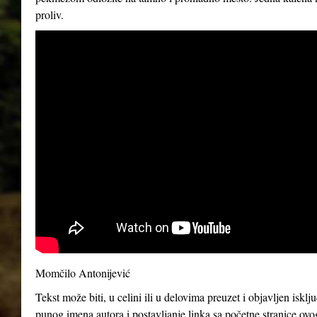
proliv.
Momčilo Antonijević
Tekst može biti, u celini ili u delovima preuzet i objavljen iskl
punog imena autora i postavljanje linka sa početne stranice ovo