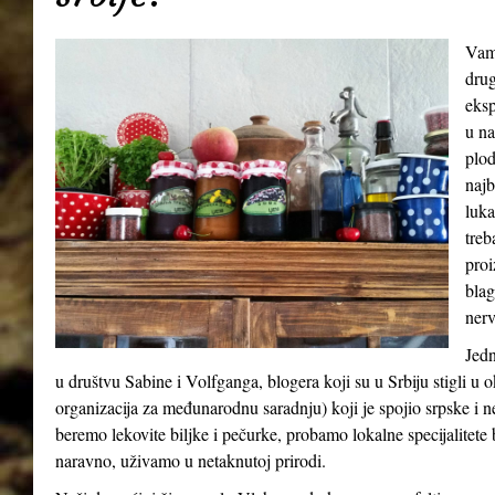
Vamp
drug
eksp
u na
plod
najb
luka
treb
proi
blag
nerv
Jedn
u društvu Sabine i Volfganga, blogera koji su u Srbiju stigli 
organizacija za međunarodnu saradnju) koji je spojio srpske i 
beremo lekovite biljke i pečurke, probamo lokalne specijalitete b
naravno, uživamo u netaknutoj prirodi.