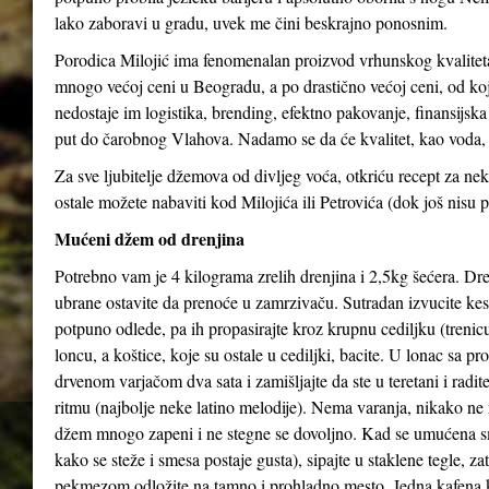
lako zaboravi u gradu, uvek me čini beskrajno ponosnim.
Porodica Milojić ima fenomenalan proizvod vrhunskog kvaliteta
mnogo većoj ceni u Beogradu, a po drastično većoj ceni, od koj
nedostaje im logistika, brending, efektno pakovanje, finansijs
put do čarobnog Vlahova. Nadamo se da će kvalitet, kao voda, 
Za sve ljubitelje džemova od divljeg voća, otkriću recept za 
ostale možete nabaviti kod Milojića ili Petrovića (dok još nisu p
Mućeni džem od drenjina
Potrebno vam je 4 kilograma zrelih drenjina i 2,5kg šećera. Dren
ubrane ostavite da prenoće u zamrzivaču. Sutradan izvucite kes
potpuno odlede, pa ih propasirajte kroz krupnu cediljku (trenicu
loncu, a koštice, koje su ostale u cediljki, bacite. U lonac sa p
drvenom varjačom dva sata i zamišljajte da ste u teretani i radi
ritmu (najbolje neke latino melodije). Nema varanja, nikako ne 
džem mnogo zapeni i ne stegne se dovoljno. Kad se umućena s
kako se steže i smesa postaje gusta), sipajte u staklene tegle, z
pekmezom odložite na tamno i prohladno mesto. Jedna kafena 