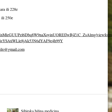
ara ili 228e
 ili 250e
fpDcMnMleGUUPel6Dbq8W9naXoyinUOREfJwBjZ1C_ZsAlmg/viewform
jzYSAtiWLle8jAk53N6dYAF9e4h99Y
cilo@gmail.com
Sibirska biljna medicina