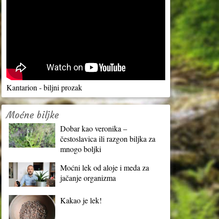
Kantarion - biljni prozak
Moćne biljke
Dobar kao veronika –
čestoslavica ili razgon biljka za
mnogo boljki
Moćni lek od aloje i meda za
jačanje organizma
Kakao je lek!