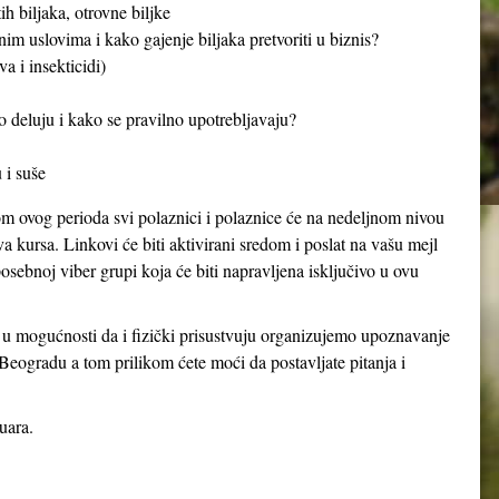
h biljaka, otrovne biljke
nim uslovima i kako gajenje biljaka pretvoriti u biznis?
a i insekticidi)
o deluju i kako se pravilno upotrebljavaju?
 i suše
om ovog perioda svi polaznici i polaznice će na nedeljnom nivou
va kursa. Linkovi će biti aktivirani sredom i poslat na vašu mejl
osebnoj viber grupi koja će biti napravljena isključivo u ovu
u u mogućnosti da i fizički prisustvuju organizujemo upoznavanje
eogradu a tom prilikom ćete moći da postavljate pitanja i
uara.