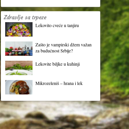
Zdravlje sa trpeze
Lekovito cveće u tanjiru
?
Zašto je vampirski džem važan
za budućnost Srbije?
Lekovite biljke u kuhinji
Mikrozeleniš – hrana i lek