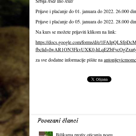
Srbija /rsd/ Ino /eur/
Prijave i plaćanje do 01. januara do 2022. 26.000 din
Prijave i plaćanje do 05. januara do 2022. 28.000 din
Na kurs se možete prijaviti klikom na link:
https://docs.google.com/forms/d/e/1FAIpQLS
fbclid=IwAR1ON3FkvUXK0-hLqEZbFvcOgZxu6
za sve dodatne informacije pišite na
antonijevicmom
Povezani članci
Biljkama protiv oticanja nogu