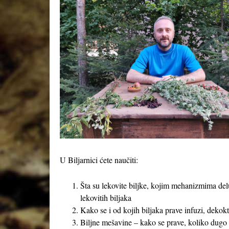
U Biljarnici ćete naučiti:
Šta su lekovite biljke, kojim mehanizmima delu
lekovitih biljaka
Kako se i od kojih biljaka prave infuzi, dekokti
Biljne mešavine – kako se prave, koliko dugo