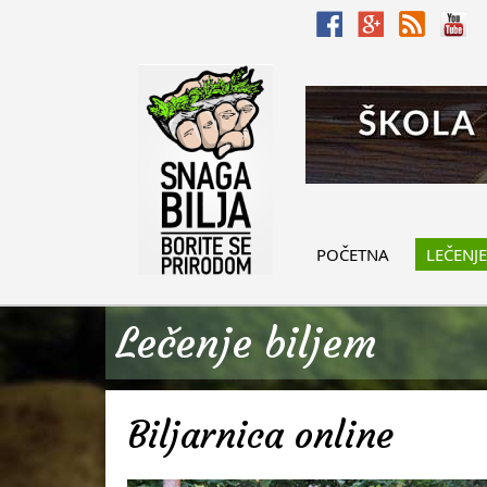
POČETNA
LEČENJE
Lečenje biljem
Biljarnica online