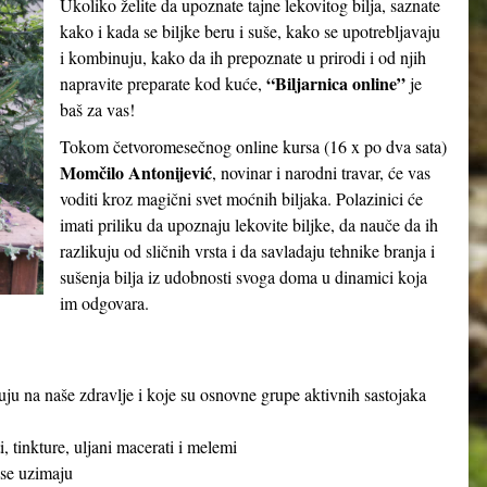
Ukoliko želite da upoznate tajne lekovitog bilja, saznate
kako i kada se biljke beru i suše, kako se upotrebljavaju
i kombinuju, kako da ih prepoznate u prirodi i od njih
“Biljarnica online”
napravite preparate kod kuće,
je
baš za vas!
Tokom četvoromesečnog online kursa (16 x po dva sata)
Momčilo Antonijević
, novinar i narodni travar, će vas
voditi kroz magični svet moćnih biljaka. Polazinici će
imati priliku da upoznaju lekovite biljke, da nauče da ih
razlikuju od sličnih vrsta i da savladaju tehnike branja i
sušenja bilja iz udobnosti svoga doma u dinamici koja
im odgovara.
ju na naše zdravlje i koje su osnovne grupe aktivnih sastojaka
, tinkture, uljani macerati i melemi
 se uzimaju