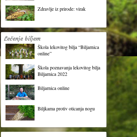
Zdravlje iz prirode: virak
Lečenje biljem
Škola lekovitog bilja “Biljarnica
online”
Škola poznavanja lekovitog bilja
Biljarnica 2022
Biljarnica online
Biljkama protiv oticanja nogu