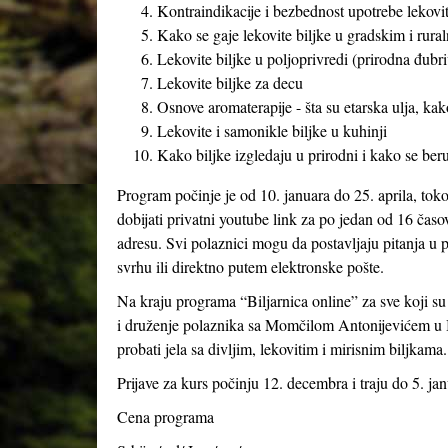
Kontraindikacije i bezbednost upotrebe lekoviti
Kako se gaje lekovite biljke u gradskim i rural
Lekovite biljke u poljoprivredi (prirodna đubriv
Lekovite biljke za decu
Osnove aromaterapije - šta su etarska ulja, kak
Lekovite i samonikle biljke u kuhinji
Kako biljke izgledaju u prirodni i kako se beru
Program počinje je od 10. januara do 25. aprila, tok
dobijati privatni youtube link za po jedan od 16 časo
adresu. Svi polaznici mogu da postavljaju pitanja u p
svrhu ili direktno putem elektronske pošte.
Na kraju programa “Biljarnica online” za sve koji s
i druženje polaznika sa Momčilom Antonijevićem u B
probati jela sa divljim, lekovitim i mirisnim biljkama.
Prijave za kurs počinju 12. decembra i traju do 5. jan
Cena programa