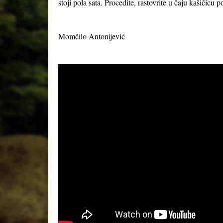
stoji pola sata. Procedite, rastovrite u čaju kašičicu
Momčilo Antonijević