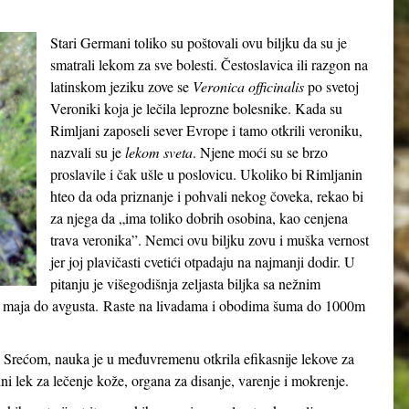
Stari Germani toliko su poštovali ovu biljku da su je
smatrali lekom za sve bolesti. Čestoslavica ili razgon na
latinskom jeziku zove se
Veronica officinalis
po svetoj
Veroniki koja je lečila leprozne bolesnike. Kada su
Rimljani zaposeli sever Evrope i tamo otkrili veroniku,
nazvali su je
lekom sveta
. Njene moći su se brzo
proslavile i čak ušle u poslovicu. Ukoliko bi Rimljanin
hteo da oda priznanje i pohvali nekog čoveka, rekao bi
za njega da „ima toliko dobrih osobina, kao cenjena
trava veronika”. Nemci ovu biljku zovu i muška vernost
jer joj plavičasti cvetići otpadaju na najmanji dodir. U
pitanju je višegodišnja zeljasta biljka sa nežnim
 od maja do avgusta. Raste na livadama i obodima šuma do 1000m
 Srećom, nauka je u međuvremenu otkrila efikasnije lekove za
dni lek za lečenje kože, organa za disanje, varenje i mokrenje.