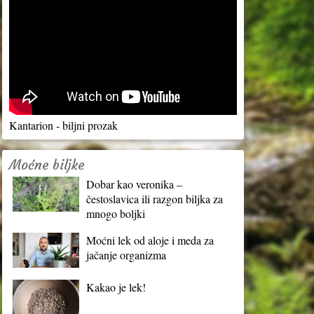
Kantarion - biljni prozak
Moćne biljke
Dobar kao veronika –
čestoslavica ili razgon biljka za
mnogo boljki
Moćni lek od aloje i meda za
jačanje organizma
Kakao je lek!