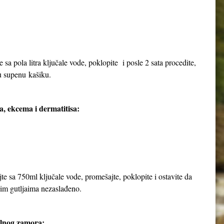
e sa pola litra ključale vode, poklopite i posle 2 sata procedite,
nu supenu kašiku.
a, ekcema i dermatitisa:
jte sa 750ml ključale vode, promešajte, poklopite i ostavite da
njim gutljaima nezaslađeno.
alnog zamora: