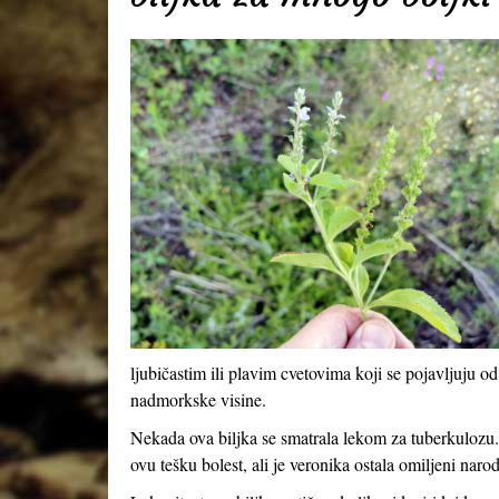
ljubičastim ili plavim cvetovima koji se pojavljuju
nadmorkske visine.
Nekada ova biljka se smatrala lekom za tuberkulozu.
ovu tešku bolest, ali je veronika ostala omiljeni naro