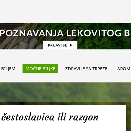
 BILJEM
MOĆNE BILJKE
ZDRAVLJE SA TRPEZE
AROMA
čestoslavica ili razgon