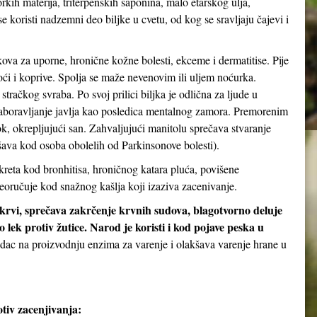
orkih materija, triterpenskih saponina, malo etarskog ulja,
 koristi nadzemni deo biljke u cvetu, od kog se sravljaju čajevi i
kova za uporne, hronične kožne bolesti, ekceme i dermatitise. Pije
noći i koprive. Spolja se maže nevenovim ili uljem noćurka.
stračkog svraba. Po svoj prilici biljka je odlična za ljude u
aboravljanje javlja kao posledica mentalnog zamora. Premorenim
 okrepljujući san. Zahvaljujući manitolu sprečava stvaranje
ava kod osoba obolelih od Parkinsonove bolesti).
kreta kod bronhitisa, hroničnog katara pluća, povišene
eoručuje kod snažnog kašlja koji izaziva zacenivanje.
 krvi, sprečava zakrčenje krvnih sudova, blagotvorno deluje
 lek protiv žutice. Narod je koristi i kod pojave peska u
udac na proizvodnju enzima za varenje i olakšava varenje hrane u
tiv zacenjivanja: