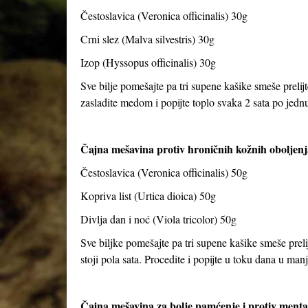
Čestoslavica (Veronica officinalis) 30g
Crni slez (Malva silvestris) 30g
Izop (Hyssopus officinalis) 30g
Sve bilje pomešajte pa tri supene kašike smeše prelijt
zasladite medom i popijte toplo svaka 2 sata po jed
Čajna mešavina protiv hroničnih kožnih oboljenj
Čestoslavica (Veronica officinalis) 50g
Kopriva list (Urtica dioica) 50g
Divlja dan i noć (Viola tricolor) 50g
Sve biljke pomešajte pa tri supene kašike smeše preli
stoji pola sata. Procedite i popijte u toku dana u ma
Čajna mešavina za bolje pamćenje i protiv ment