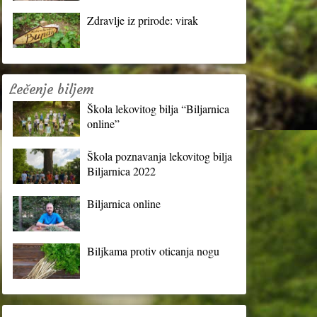
Zdravlje iz prirode: virak
Lečenje biljem
Škola lekovitog bilja “Biljarnica
online”
Škola poznavanja lekovitog bilja
Biljarnica 2022
Biljarnica online
Biljkama protiv oticanja nogu