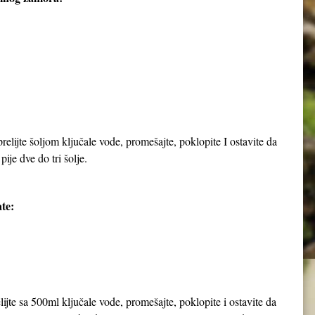
elijte šoljom ključale vode, promešajte, poklopite I ostavite da
pije dve do tri šolje.
te:
jte sa 500ml ključale vode, promešajte, poklopite i ostavite da