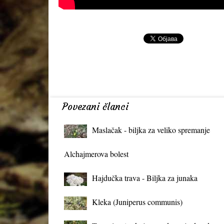
Povezani članci
Maslačak - biljka za veliko spremanje
organizma
Alchajmerova bolest
Hajdučka trava - Biljka za junaka
Kleka (Juniperus communis)