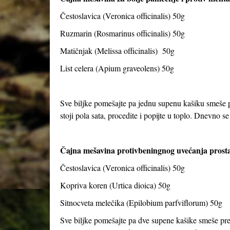
Čestoslavica (Veronica officinalis) 50g
Ruzmarin (Rosmarinus officinalis) 50g
Matičnjak (Melissa officinalis) 50g
List celera (Apium graveolens) 50g
Sve biljke pomešajte pa jednu supenu kašiku smeše pr
stoji pola sata, procedite i popijte u toplo. Dnevno se 
Čajna mešavina protivbeningnog uvećanja prosta
Čestoslavica (Veronica officinalis) 50g
Kopriva koren (Urtica dioica) 50g
Sitnocveta melečika (Epilobium parfviflorum) 50g
Sve biljke pomešajte pa dve supene kašike smeše preli