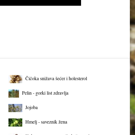
Čičoka snižava šećer i holesterol
Pelin - gorki list zdravlja
Jojoba
Hmelj - saveznik žena