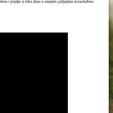
 polena i popijte u toku dana u manjim gutljajima nezaslađeno.