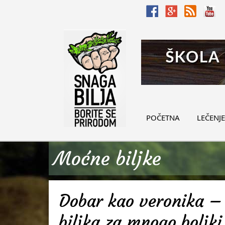
POČETNA
LEČENJE
Moćne biljke
Dobar kao veronika – 
biljka za mnogo boljki