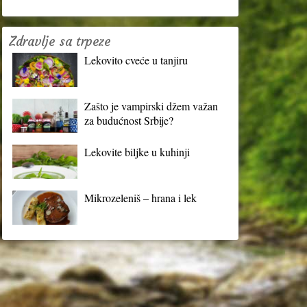
Zdravlje sa trpeze
Lekovito cveće u tanjiru
Zašto je vampirski džem važan
za budućnost Srbije?
Lekovite biljke u kuhinji
Mikrozeleniš – hrana i lek