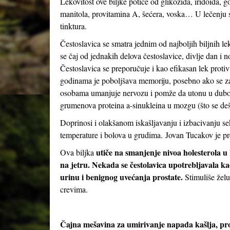
Lekovitost ove biljke potiče od glikozida, iridoida, g
manitola, provitamina A, šećera, voska… U lečenju se
tinktura.
Čestoslavica se smatra jednim od najboljih biljnih le
se čaj od jednakih delova čestoslavice, divlje dan i 
Čestoslavica se preporučuje i kao efikasan lek protiv 
godinama je poboljšava memoriju, posebno ako se z
osobama umanjuje nervozu i pomže da utonu u dubok,
grumenova proteina a-sinukleina u mozgu (što se deš
Doprinosi i olakšanom iskašljavanju i izbacivanju se
temperature i bolova u grudima. Jovan Tucakov je pr
utiče na smanjenje nivoa holesterola u
Ova biljka
na jetru. Nekada se čestolavica upotrebljavala kao
urinu i benignog uvećanja prostate.
Stimuliše žel
crevima.
Čajna mešavina za umirivanje napada kašlja, pro