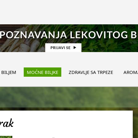
 BILJEM
MOĆNE BILJKE
ZDRAVLJE SA TRPEZE
AROMA
irak