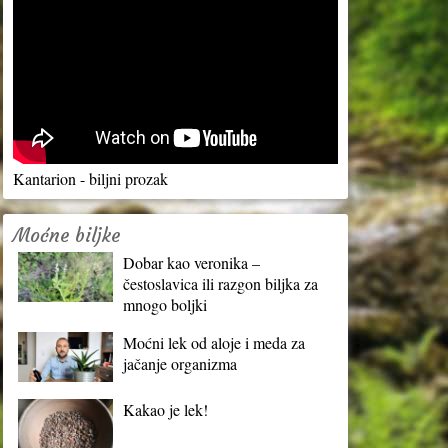
Kantarion - biljni prozak
Moćne biljke
Dobar kao veronika –
čestoslavica ili razgon biljka za
mnogo boljki
Moćni lek od aloje i meda za
jačanje organizma
Kakao je lek!