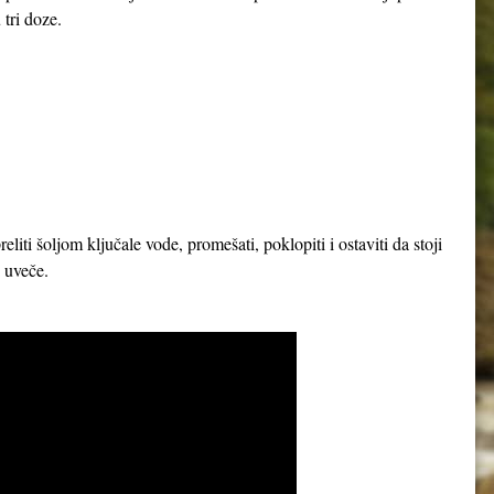
 tri doze.
iti šoljom ključale vode, promešati, poklopiti i ostaviti da stoji
 i uveče.