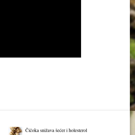
Čičoka snižava šećer i holesterol