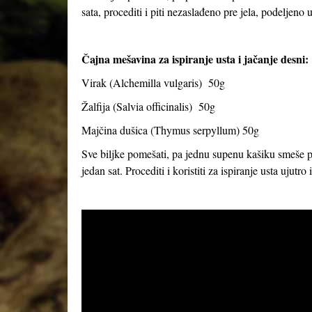
sata, procediti i piti nezaslađeno pre jela, podeljeno u
Čajna mešavina za ispiranje usta i jačanje desni:
Virak (
Alchemilla vulgaris
) 50g
Žalfija (
Salvia officinalis
) 50g
Majčina dušica (
Thymus serpyllum
) 50g
Sve biljke pomešati, pa jednu supenu kašiku smeše prel
jedan sat. Procediti i koristiti za ispiranje usta ujutro