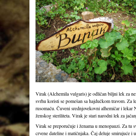
Virak (
Alchemila vulgaris
) je odličan biljni lek za 
svrhu koristi se pomešan sa hajdučkom travom. Za leče
rusomaču. Čuveni srednjovekovni alhemičar i lekar N
ženskog steriliteta. Virak je stari narodni lek za jač
Virak se preporučuje i ženama u menopauzi. Za tu sv
crvene dateline i matičnjaka. Čaj deluje smirujuće i 