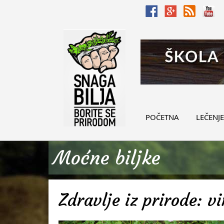
POČETNA
LEČENJE
Moćne biljke
Zdravlje iz prirode: v