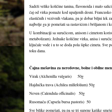
Sadrži velike količine tanina, flavonoida i malo salic
čaj od virka pomaže kod upaljenih desni. Francusko i
elastičnih i vezivnih vlakana, pa je dobar biljni lek z
najbolje ga je pomešati sa rastavićem i bršljanom i ko
U kombinaciji sa suručicom, anisom i cimetom korist
metabolizam). Jednake količine virka, anisa i suruči
ključale vode i u to se doda pola šipke cimeta. Sve pok
toku dana.
Čajna mešavina za neredovne, bolne i obilne mens
Virak (
Alchenilla vulgaris
) 50g
Hajdučka trava (
Achilea millefolium
) 50g
Neven (
Calendula officinalis
) 50g
Rusomača (
Capsela bursa pastoris
) 50
Sve biljke pomešati, pa pa se tri supene kašike smeše 