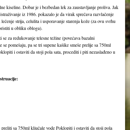
ilne kiseline. Dobar je i bezbedan lek za zaustavljanje proliva. Jak
straživanje iz 1986. pokazalo je da virak sprečava razvlačenje
a lečenje strija, celulita i usporavanje starenja kože (za ovu svrhu
ristiti u obliku obloga).
i se za redukovanje telesne težine (povećava bazalni
ce se pomešaju, pa se tri supene kašike smeše prelije sa 750ml
lopiti i ostaviti da stoji pola sata, procediti i piti nezaslađeno u
truacije:
preliti sa 750ml ključale vode Poklopiti i ostaviti da stoji pola