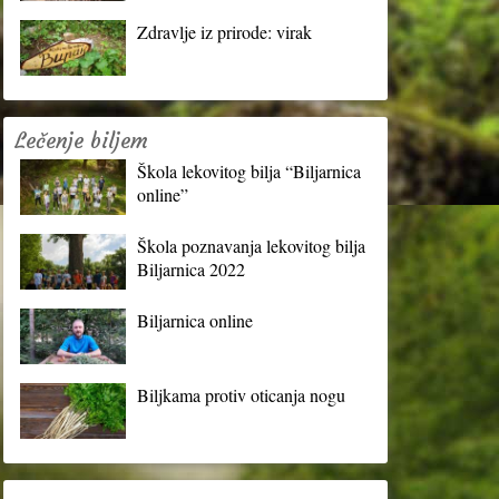
Zdravlje iz prirode: virak
Lečenje biljem
Škola lekovitog bilja “Biljarnica
online”
Škola poznavanja lekovitog bilja
Biljarnica 2022
Biljarnica online
Biljkama protiv oticanja nogu