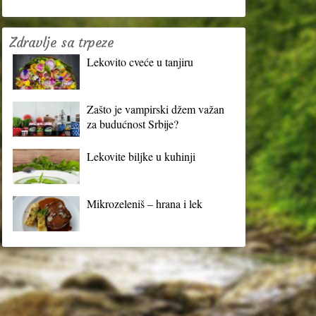
Zdravlje sa trpeze
Lekovito cveće u tanjiru
Zašto je vampirski džem važan
za budućnost Srbije?
Lekovite biljke u kuhinji
Mikrozeleniš – hrana i lek