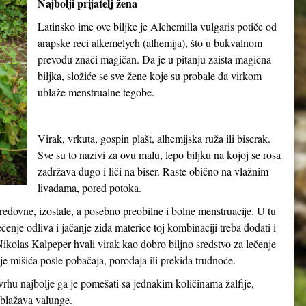
Najbolji prijatelj žena
Latinsko ime ove biljke je
Alchemilla vulgaris
potiče od
arapske reci
alkemelych
(alhemija), što u bukvalnom
prevodu znači
magičan
. Da je u pitanju zaista magična
biljka, složiće se sve žene koje su probale da virkom
ublaže menstrualne tegobe.
Virak, vrkuta, gospin plašt, alhemijska ruža ili biserak.
Sve su to nazivi za ovu malu, lepo biljku na kojoj se rosa
zadržava dugo i liči na biser. Raste obično na vlažnim
livadama, pored potoka.
neredovne, izostale, a posebno preobilne i bolne menstruacije. U tu
nje odliva i jačanje zida materice toj kombinaciji treba dodati i
ikolas Kalpeper hvali virak kao dobro biljno sredstvo za lečenje
anje mišića posle pobačaja, porođaja ili prekida trudnoće.
rhu najbolje ga je pomešati sa jednakim količinama žalfije,
ublažava valunge.