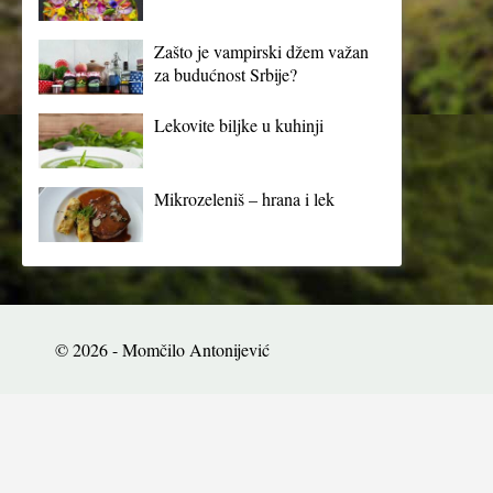
Zašto je vampirski džem važan
za budućnost Srbije?
Lekovite biljke u kuhinji
Mikrozeleniš – hrana i lek
© 2026 - Momčilo Antonijević