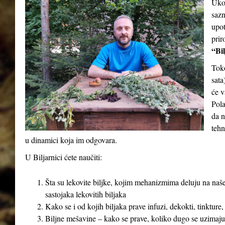
Ukol
sazn
upot
prir
“Bil
Tok
sata
će v
Pola
da n
tehn
u dinamici koja im odgovara.
U Biljarnici ćete naučiti:
Šta su lekovite biljke, kojim mehanizmima deluju na naše
sastojaka lekovitih biljaka
Kako se i od kojih biljaka prave infuzi, dekokti, tinkture,
Biljne mešavine – kako se prave, koliko dugo se uzimaju