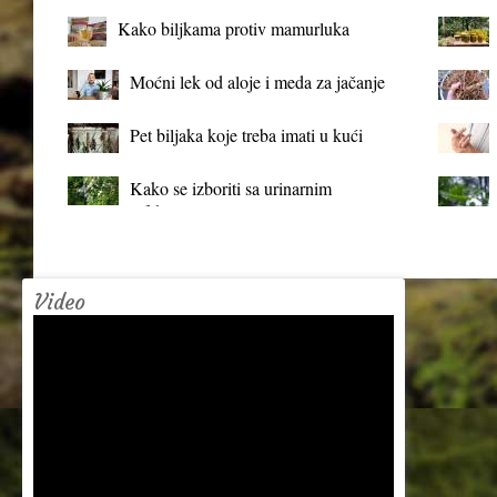
Kako biljkama protiv mamurluka
Moćni lek od aloje i meda za jačanje
organizma
Pet biljaka koje treba imati u kući
Kako se izboriti sa urinarnim
infekcijama?
Video