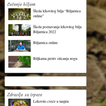
Lečenje biljem
Škola lekovitog bilja “Biljarnica
online”
Škola poznavanja lekovitog bilja
Biljarnica 2022
Biljarnica online
Biljkama protiv oticanja nogu
Zdravlje sa trpeze
Lekovito cveće u tanjiru