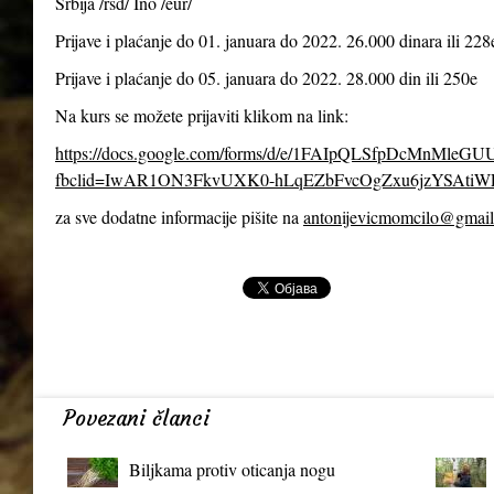
Srbija /rsd/ Ino /eur/
Prijave i plaćanje do 01. januara do 2022. 26.000 dinara ili 228
Prijave i plaćanje do 05. januara do 2022. 28.000 din ili 250e
Na kurs se možete prijaviti klikom na link:
https://docs.google.com/forms/d/e/1FAIpQLSfpDcMnMl
fbclid=IwAR1ON3FkvUXK0-hLqEZbFvcOgZxu6jzYSAtiW
za sve dodatne informacije pišite na
antonijevicmomcilo@gmai
Povezani članci
Biljkama protiv oticanja nogu