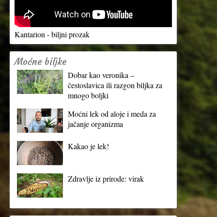
Kantarion - biljni prozak
Moćne biljke
Dobar kao veronika –
čestoslavica ili razgon biljka za
mnogo boljki
Moćni lek od aloje i meda za
jačanje organizma
Kakao je lek!
Zdravlje iz prirode: virak