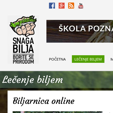
POČETNA
LEČENJE BILJEM
M
Lečenje biljem
Biljarnica online