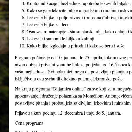
Kontraindikacije i bezbednost upotrebe lekovitih biljaka, 
Kako se gaje lekovite biljke u gradskim i ruralnim uslovim
Lekovite biljke u poljoprivredi (prirodna đubriva i insekti
Lekovite biljke za decu
Osnove aromaterapije - šta su etarska ulja, kako deluju i
Lekovite i samonikle biljke u kuhinji
Kako biljke izgledaju u prirodni i kako se beru i suše
Program počinje je od 10. januara do 25. aprila, tokom ovog pe
nivou dobijati privatni youtube link za po jedan od 16 časova ku
vašu mejl adresu. Svi polaznici mogu da postavljaju pitanja u p
isključivo u ovu svrhu ili direktno putem elektronske pošte.
Na kraju programa “Biljarnica online” za sve koji su u mogućno
upoznavanje i druženje polaznika sa Momčilom Antonijevićem 
postavljate pitanja i probati jela sa divljim, lekovitim i mirisnim
Prijave za kurs počinju 12. decembra i traju do 5. januara.
Cena programa