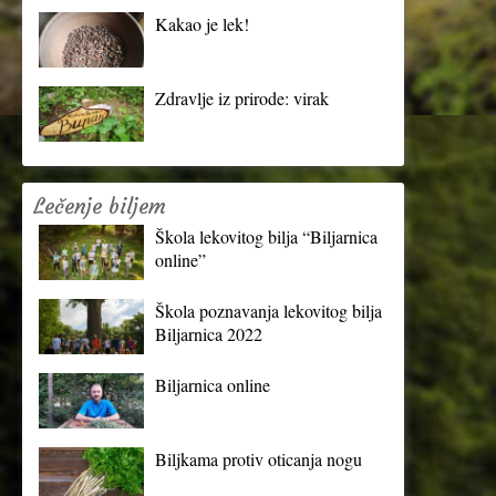
Kakao je lek!
Zdravlje iz prirode: virak
Lečenje biljem
Škola lekovitog bilja “Biljarnica
online”
Škola poznavanja lekovitog bilja
Biljarnica 2022
Biljarnica online
Biljkama protiv oticanja nogu