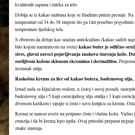
kvalitenih sapuna i mleka za telo.
Dobija se iz kakao mahuna koje se hladnim putem presuju. Na s
temperaturi od 34 do 38 stupeni što ga čini posebno pogodnim za
temperature ljudskog tela.
S obzirom da deluje kao snažan antioksidans (kakao sadrži najv
kakao buter je odlično oruž
bilo kojom namirnicom na svetu)
stres, glavni uzroci pojavljivanja znakova starenja kože. D
osetljivom kožom sklonom ekcemima i dermatitisu.
Preporuč
nestanak strija.
Raskošna kremu za lice od kakao butera, bademovog ulja, 
Iznad suda sa ključalom vodom, u čistoj i suvoj posudi, rastopi
bademovog ulja i 5 kapi esencijalnog ulja smilja i 3 kapi esenc
drvenom kašikom i sipajte u čistu i suvu kutijicu za kremu. Ostav
Krema se nanosi uveče na potpuno čistu i vlažnu kožu. Važno je
emuzija i da bi krema lepo upila. Ovaj prirodni preparat neguje 
znake starenja.