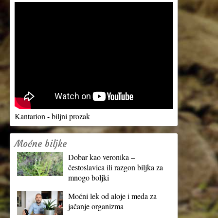
Kantarion - biljni prozak
Moćne biljke
Dobar kao veronika –
čestoslavica ili razgon biljka za
mnogo boljki
Moćni lek od aloje i meda za
jačanje organizma