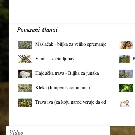
Povezani članci
Maslačak - biljka za veliko spremanje
organizma
Vanila - začin ljubavi
P
Hajdučka trava - Biljka za junaka
Kleka (Juniperus communis)
Trava iva (za koju narod veruje da od
mrtva pravi živa)
Video