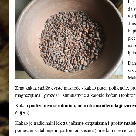
U as
da s
vlad
druš
kupi
piće
najb
ljut
Dana
sast
Malo
Zrna kakaa sadrže čvrste masnoće - kakao puter, polifenole, pr
magnezijuma i gvožđa) i stimulativne alkaloide kofein i teobro
podiže nivo serotonina, neurotransmitera koji izaziv
Kakao
čilijem).
za jačanje organizma i protiv malo
Kakao je tradicinalni lek
pomešani sa tahinijem (pastom od susama), medom i semenom 