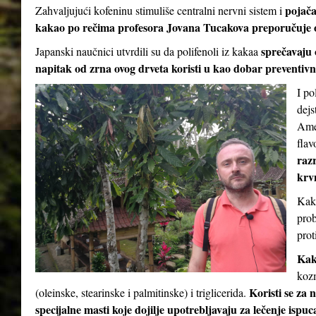
pojač
Zahvaljujući kofeninu stimuliše centralni nervni sistem i
kakao po rečima profesora Jovana Tucakova preporučuje 
sprečavaju 
Japanski naučnici utvrdili su da polifenoli iz kakaa
napitak od zrna ovog drveta koristi u kao dobar preventivni
I po
dejs
Amer
flav
razr
krv
Kaka
prob
prot
Kak
kozm
Koristi se za 
(oleinske, stearinske i palmitinske) i triglicerida.
specijalne masti koje dojilje upotrebljavaju za lečenje ispu