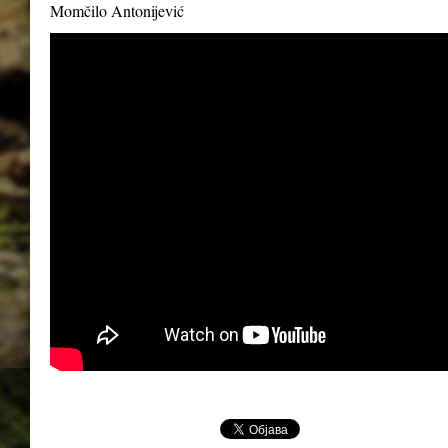
Momčilo Antonijević