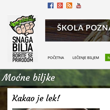
POČETNA
LEČENJE BILJEM
M
Moćne biljke
Kakao je lek!