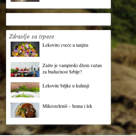
Zdravlje sa trpeze
Lekovito cveće u tanjiru
Zašto je vampirski džem važan
za budućnost Srbije?
Lekovite biljke u kuhinji
Mikrozeleniš – hrana i lek