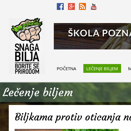
POČETNA
LEČENJE BILJEM
M
Lečenje biljem
Biljkama protiv oticanja 