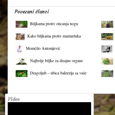
Povezani članci
Biljkama protiv oticanja nogu
Kako biljkama protiv mamurluka
Momčilo Antonijević
Najbolje biljke za disajne organe
Dragoljub – ubica bakterija sa vaše
terase
Video