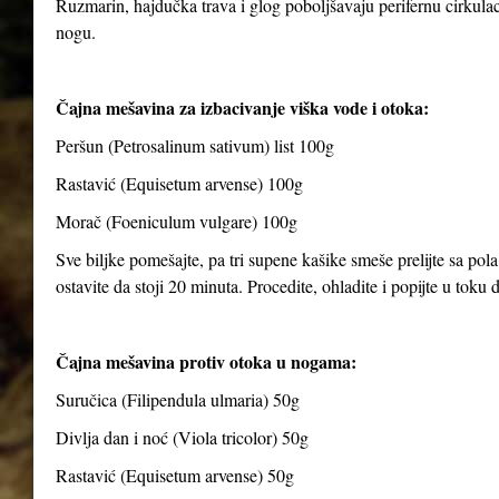
Ruzmarin, hajdučka trava i glog poboljšavaju perifernu cirkulaci
nogu.
Čajna mešavina za izbacivanje viška vode i otoka:
Peršun (Petrosalinum sativum) list 100g
Rastavić (Equisetum arvense) 100g
Morač (Foeniculum vulgare) 100g
Sve biljke pomešajte, pa tri supene kašike smeše prelijte sa pola
ostavite da stoji 20 minuta. Procedite, ohladite i popijte u toku
Čajna mešavina protiv otoka u nogama:
Suručica (Filipendula ulmaria) 50g
Divlja dan i noć (Viola tricolor) 50g
Rastavić (Equisetum arvense) 50g