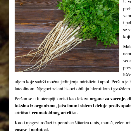
U vr
prob
vam 
i po
se v
koji
Malo
nema
veom
prov
lišć
uljem koje sadrži moćna jedinjenja miristicin i apiol. Peršun 
luteolinom. Njegovi zeleni listovi obiluju hlorofilom i gvožđem.
lek za organe za varenje, d
Peršun se u fitoterapiji koristi kao
toksina iz organizma, jača imuni sistem i deluje protivupal
reumatoidnog artritisa.
artritisa i
Kao i njegovi rođaci iz porodice štitarica (anis, morač, celer, m
gasove i nadutost.