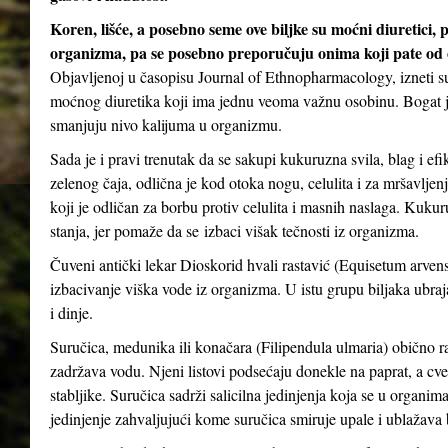
Koren, lišće, a posebno seme ove biljke su moćni diuretici, 
organizma, pa se posebno preporučuju onima koji pate od oti
Objavljenoj u časopisu Journal of Ethnopharmacology, izneti su
moćnog diuretika koji ima jednu veoma važnu osobinu. Bogat je
smanjuju nivo kalijuma u ​​organizmu.
Sada je i pravi trenutak da se sakupi kukuruzna svila, blag i ef
zelenog čaja, odlična je kod otoka nogu, celulita i za mršavljen
koji je odličan za borbu protiv celulita i masnih naslaga. Kuk
stanja, jer pomaže da se izbaci višak tečnosti iz organizma.
Čuveni antički lekar Dioskorid hvali rastavić (Equisetum arvense
izbacivanje viška vode iz organizma. U istu grupu biljaka ubrajaju
i dinje.
Suručica, medunika ili konačara (Filipendula ulmaria) obično ra
zadržava vodu. Njeni listovi podsećaju donekle na paprat, a cveto
stabljike. Suručica sadrži salicilna jedinjenja koja se u organima
jedinjenje zahvaljujući kome suručica smiruje upale i ublažava