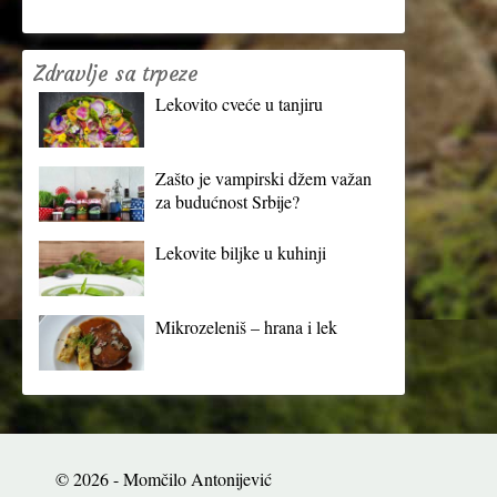
Zdravlje sa trpeze
Lekovito cveće u tanjiru
Zašto je vampirski džem važan
za budućnost Srbije?
Lekovite biljke u kuhinji
Mikrozeleniš – hrana i lek
© 2026 - Momčilo Antonijević