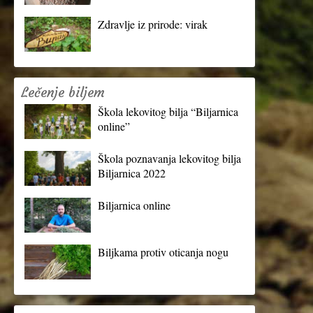
Zdravlje iz prirode: virak
Lečenje biljem
Škola lekovitog bilja “Biljarnica
online”
Škola poznavanja lekovitog bilja
Biljarnica 2022
Biljarnica online
Biljkama protiv oticanja nogu