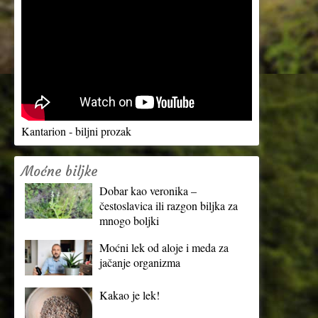
Kantarion - biljni prozak
Moćne biljke
Dobar kao veronika –
čestoslavica ili razgon biljka za
mnogo boljki
Moćni lek od aloje i meda za
jačanje organizma
Kakao je lek!