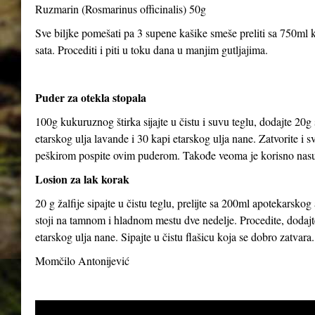
Ruzmarin (Rosmarinus officinalis) 50g
Sve biljke pomešati pa 3 supene kašike smeše preliti sa 750ml kl
sata. Procediti i piti u toku dana u manjim gutljajima.
Puder za otekla stopala
100g kukuruznog štirka sijajte u čistu i suvu teglu, dodajte 20g
etarskog ulja lavande i 30 kapi etarskog ulja nane. Zatvorite i 
peškirom pospite ovim puderom. Takođe veoma je korisno nasut
Losion za lak korak
20 g žalfije sipajte u čistu teglu, prelijte sa 200ml apotekarsk
stoji na tamnom i hladnom mestu dve nedelje. Procedite, dodajte
etarskog ulja nane. Sipajte u čistu flašicu koja se dobro zatvara.
Momčilo Antonijević