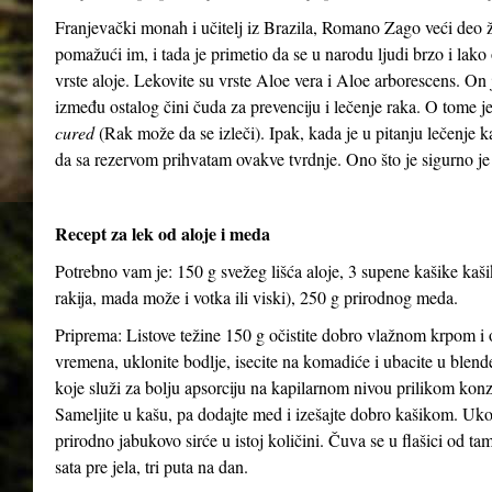
Franjevački monah i učitelj iz Brazila, Romano Zago veći deo 
pomažući im, i tada je primetio da se u narodu ljudi brzo i lako 
vrste aloje. Lekovite su vrste Aloe vera i Aloe arborescens. On j
između ostalog čini čuda za prevenciju i lečenje raka. O tome 
cured
(Rak može da se izleči). Ipak, kada je u pitanju lečenje 
da sa rezervom prihvatam ovakve tvrdnje. Ono što je sigurno je
Recept za lek od aloje i meda
Potrebno vam je: 150 g svežeg lišća aloje, 3 supene kašike kaš
rakija, mada može i votka ili viski), 250 g prirodnog meda.
Priprema: Listove težine 150 g očistite dobro vlažnom krpom i o
vremena, uklonite bodlje, isecite na komadiće i ubacite u blen
koje služi za bolju apsorciju na kapilarnom nivou prilikom kon
Sameljite u kašu, pa dodajte med i izešajte dobro kašikom. Uko
prirodno jabukovo sirće u istoj količini. Čuva se u flašici od ta
sata pre jela, tri puta na dan.