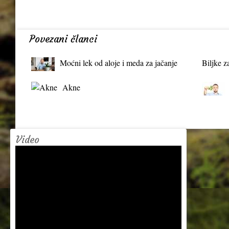
Povezani članci
Moćni lek od aloje i meda za jačanje
Biljke z
organizma
Akne
Video