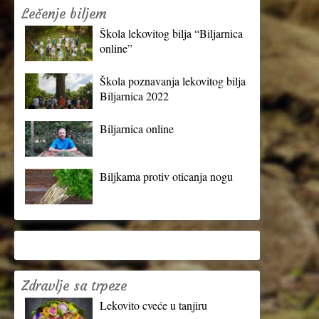
Lečenje biljem
Škola lekovitog bilja “Biljarnica
online”
Škola poznavanja lekovitog bilja
Biljarnica 2022
Biljarnica online
Biljkama protiv oticanja nogu
Zdravlje sa trpeze
Lekovito cveće u tanjiru