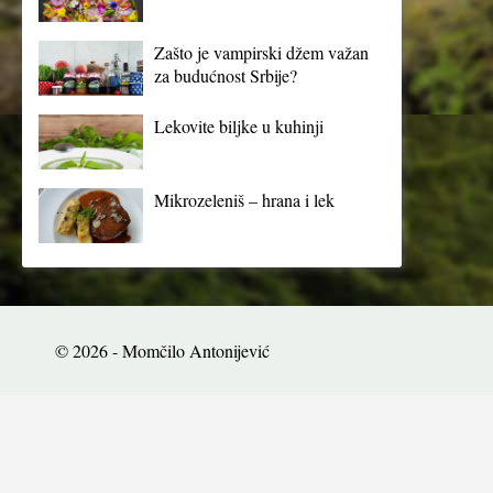
Zašto je vampirski džem važan
za budućnost Srbije?
Lekovite biljke u kuhinji
Mikrozeleniš – hrana i lek
© 2026 - Momčilo Antonijević