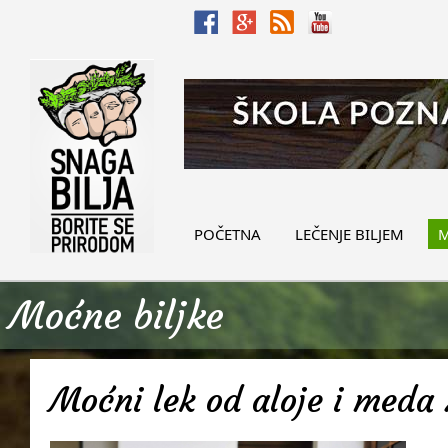
POČETNA
LEČENJE BILJEM
M
Moćne biljke
Moćni lek od aloje i meda