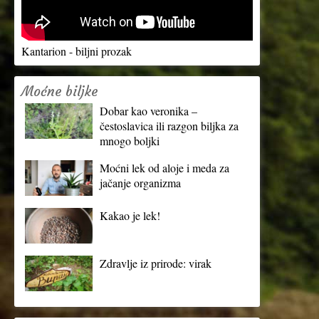
Kantarion - biljni prozak
Moćne biljke
Dobar kao veronika –
čestoslavica ili razgon biljka za
mnogo boljki
Moćni lek od aloje i meda za
jačanje organizma
Kakao je lek!
Zdravlje iz prirode: virak