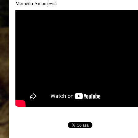
Momčilo Antonijević