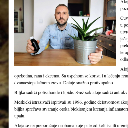
Aloj
pozn
Čuve
u po
utvr
jača
prel
tera
odb
Aloj
opekotina, rana i ekcema. Sa uspehom se koristi i u lečenju reum
dvanaestopalačnom crevu. Deluje snažno protivupalno.
Biljka sadrži polisaharide i lipide. Svež sok aloje sadrži antrakv
Meskički istraživači ispitivali su 1996. godine delotvornost ak
biljka sprečava stvaranje otoka blokiranjem kretanja inflamatorni
upalu.
Aloja se ne preporučuje osobama koje pate od kolitisa ili uremij