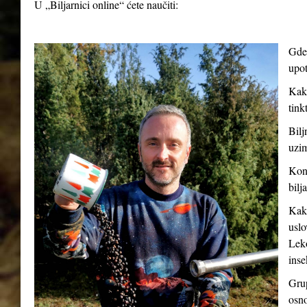
U „Biljarnici online“ ćete naučiti:
Gde 
upot
Kako
tink
Bilj
uzim
Kont
bilj
Kako
uslo
Leko
inse
Grup
osno