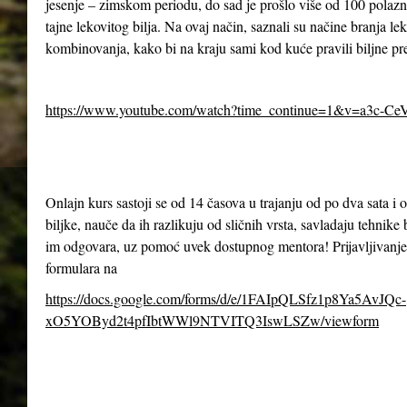
jesenje – zimskom periodu, do sad je prošlo više od 100 polazn
tajne lekovitog bilja. Na ovaj način, saznali su načine branja le
kombinovanja, kako bi na kraju sami kod kuće pravili biljne pr
https://www.youtube.com/watch?time_continue=1&v=a3c-Ce
Onlajn kurs sastoji se od 14 časova u trajanju od po dva sata 
biljke, nauče da ih razlikuju od sličnih vrsta, savladaju tehnike 
im odgovara, uz pomoć uvek dostupnog mentora! Prijavljivanje
formulara na
https://docs.google.com/forms/d/e/1FAIpQLSfz1p8Ya5AvJQc-
xO5YOByd2t4pfIbtWWl9NTVITQ3IswLSZw/viewform