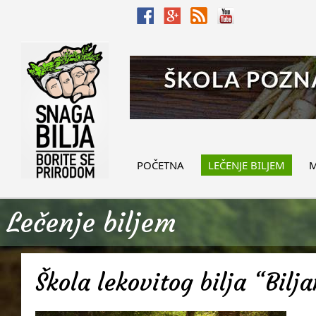
POČETNA
LEČENJE BILJEM
M
Lečenje biljem
Škola lekovitog bilja “Bilj