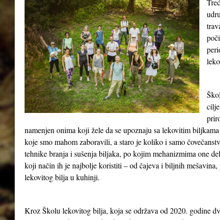
Treć
udru
tra
poči
peri
leko
Škol
cilj
prir
namenjen onima koji žele da se upoznaju sa lekovitim biljkama 
koje smo mahom zaboravili, a staro je koliko i samo čovečanst
tehnike branja i sušenja biljaka, po kojim mehanizmima one del
koji način ih je najbolje koristiti – od čajeva i biljnih mešavina
lekovitog bilja u kuhinji.
Kroz Školu lekovitog bilja, koja se održava od 2020. godine dv