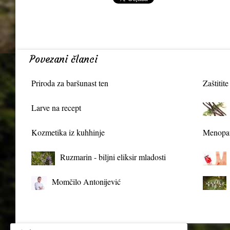
Povezani članci
Priroda za baršunast ten
Zaštitite
Larve na recept
Kozmetika iz kuhhinje
Menopau
Ruzmarin - biljni eliksir mladosti
Momčilo Antonijević