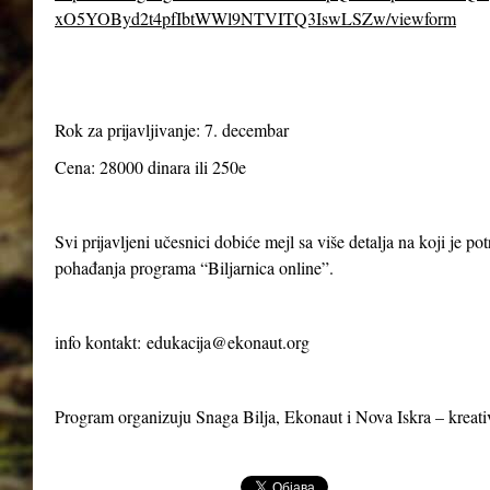
xO5YOByd2t4pfIbtWWl9NTVITQ3IswLSZw/viewform
Rok za prijavljivanje: 7. decembar
Cena: 28000 dinara ili 250e
Svi prijavljeni učesnici dobiće mejl sa više detalja na koji je p
pohađanja programa “Biljarnica online”.
info kontakt:
edukacija@ekonaut.org
Program organizuju Snaga Bilja, Ekonaut i Nova Iskra – kreat