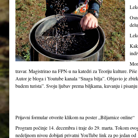
Leko
Osno
delu
Leko
Kako
indi
Momč
travar. Magistrirao na FPN-u na katedri za Teoriju kulture. Piše
Autor je bloga i Youtube kanala “Snaga bilja”. Objavio je zbir
budem turista”. Svoju ljubav prema biljkama, kuvanju i pisanju 
Prijavni formular otvorite klikom na poster „Biljarnice online“
Program počinje 14. decembra i traje do 29. marta. Tokom ovog 
nedeljnom nivou dobijati privatni YouTube link za po jedan od 