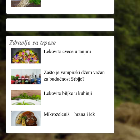
Zdravlje sa trpeze
Lekovito cveće u tanjiru
Zašto je vampirski džem važan
za budućnost Srbije?
Lekovite biljke u kuhinji
Mikrozeleniš – hrana i lek