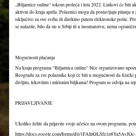
„Biljarnice online“ tokom proleća i leta 2022. Linkovi će biti ak
aktivni do kraja aprila. Polaznici mogu da postavljaju pitanja u
isključivo za ove svrhe ili direktno putem elektronske pošte. P
se nalazite, bilo da ste u Srbiji ili u inostranstvu, nema ogranič
Mogućnosti plaćanja
Na kraju programa “Biljarnica online” biće organizovano upo
Beogradu za sve polaznike koji će biti u mogućnosti da fizički p
divljim, lekovitim i mirisnim biljkama! Program se odvija na s
PRIJAVLJIVANJE
Ukoliko želite da prijavite svoje učešće na ovom programu, po
https://docs.google.com/forms/d/e/1FAIpQLSfz1p8Ya5AvJQc-