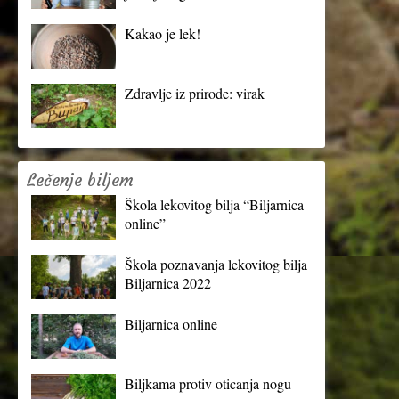
Kakao je lek!
Zdravlje iz prirode: virak
Lečenje biljem
Škola lekovitog bilja “Biljarnica
online”
Škola poznavanja lekovitog bilja
Biljarnica 2022
Biljarnica online
Biljkama protiv oticanja nogu