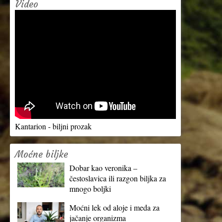
Video
Kantarion - biljni prozak
Moćne biljke
Dobar kao veronika –
čestoslavica ili razgon biljka za
mnogo boljki
Moćni lek od aloje i meda za
jačanje organizma