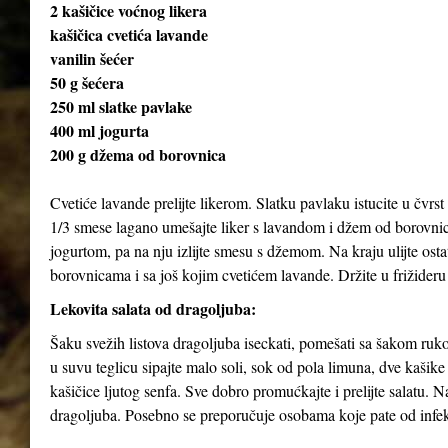
2 kašičice voćnog likera
kašičica cvetića lavande
vanilin šećer
50 g šećera
250 ml slatke pavlake
400 ml jogurta
200 g džema od borovnica
Cvetiće lavande prelijte likerom. Slatku pavlaku istucite u čvrst 
1/3 smese lagano umešajte liker s lavandom i džem od borovnica
jogurtom, pa na nju izlijte smesu s džemom. Na kraju ulijte ost
borovnicama i sa još kojim cvetićem lavande. Držite u frižideru
Lekovita salata od dragoljuba:
Šaku svežih listova dragoljuba iseckati, pomešati sa šakom rukol
u suvu teglicu sipajte malo soli, sok od pola limuna, dve kašik
kašičice ljutog senfa. Sve dobro promućkajte i prelijte salatu. 
dragoljuba. Posebno se preporučuje osobama koje pate od infekc