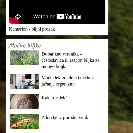
Kantarion - biljni prozak
Moćne biljke
Dobar kao veronika –
čestoslavica ili razgon biljka za
mnogo boljki
Moćni lek od aloje i meda za
jačanje organizma
Kakao je lek!
Zdravlje iz prirode: virak