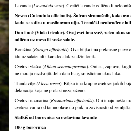
Lavanda (
Lavandula vera
). Cvetići lavande odlično funckioni
Neven (Calendula officinalis). Šafran siromašnih, kako ovo c
kada se sotira u maslinovom ulju. Termički neobrađene latic
Dan i noć (Viola tricolor). Ovaj cvet ima svež, zelen ukus 
odlično uz meso ili sveže salate.
Boražina (
Borago officinalis
). Ova biljka ima prekrasne plave 
idu uz salate, ali i kao dodatak za džin tonik.
Cvetovi vlašca (
Allium schoenoprasum
). Oni su, zapravo, kugli
ne moraju razdvojiti. Jelu daju blag, sofisticiran ukus luka.
Trandavilje
(Alcea rosea
). Biljka ima krupne cvetove jarkih boj
dekoracija koja ne prolazi nezapaženo.
Cvetovi ruzmarina (
Rosmarinus officinalis
). Oni imaju nešto man
cvetova varira od tamnoplave do pink, u zavisnosti od zemljišta
Slatkiš od borovnica sa cvetovima lavande
100 g borovnica