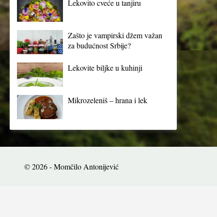
Lekovito cveće u tanjiru
Zašto je vampirski džem važan
za budućnost Srbije?
Lekovite biljke u kuhinji
Mikrozeleniš – hrana i lek
© 2026 - Momčilo Antonijević