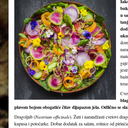
Iak
buke
u sa
tan
dod
uku
doma
nara
mate
gaje
jest
bašt
teras
Cvet
blag
plavom bojom obogatiće čitav dijapazon jela. Odlično se sl
Dragoljub (
Nastrium officinale
). Žuti i narandžasti cvetovi dra
kupusa i potočarke. Dobar dodatak za salatu, rolnice od pirinča