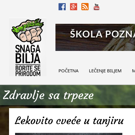
POČETNA
LEČENJE BILJEM
M
Zdravlje sa trpeze
Lekovito cveće u tanjiru