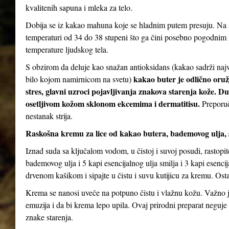
kvalitenih sapuna i mleka za telo.
Dobija se iz kakao mahuna koje se hladnim putem presuju. Na s
temperaturi od 34 do 38 stupeni što ga čini posebno pogodnim za
temperature ljudskog tela.
S obzirom da deluje kao snažan antioksidans (kakao sadrži najv
kakao buter je odlično oruž
bilo kojom namirnicom na svetu)
stres, glavni uzroci pojavljivanja znakova starenja kože. D
osetljivom kožom sklonom ekcemima i dermatitisu.
Preporuč
nestanak strija.
Raskošna kremu za lice od kakao butera, bademovog ulja, 
Iznad suda sa ključalom vodom, u čistoj i suvoj posudi, rastopi
bademovog ulja i 5 kapi esencijalnog ulja smilja i 3 kapi esenc
drvenom kašikom i sipajte u čistu i suvu kutijicu za kremu. Ostav
Krema se nanosi uveče na potpuno čistu i vlažnu kožu. Važno je
emuzija i da bi krema lepo upila. Ovaj prirodni preparat neguje 
znake starenja.