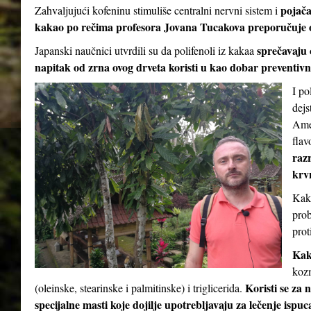
pojač
Zahvaljujući kofeninu stimuliše centralni nervni sistem i
kakao po rečima profesora Jovana Tucakova preporučuje 
sprečavaju 
Japanski naučnici utvrdili su da polifenoli iz kakaa
napitak od zrna ovog drveta koristi u kao dobar preventivni
I po
dejs
Amer
flav
razr
krv
Kaka
prob
prot
Kak
kozm
Koristi se za 
(oleinske, stearinske i palmitinske) i triglicerida.
specijalne masti koje dojilje upotrebljavaju za lečenje ispu