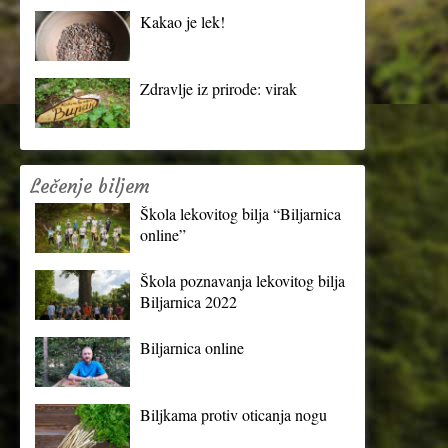
Kakao je lek!
Zdravlje iz prirode: virak
Lečenje biljem
Škola lekovitog bilja “Biljarnica
online”
Škola poznavanja lekovitog bilja
Biljarnica 2022
Biljarnica online
Biljkama protiv oticanja nogu