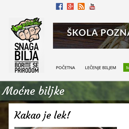
POČETNA
LEČENJE BILJEM
M
Moćne biljke
Kakao je lek!