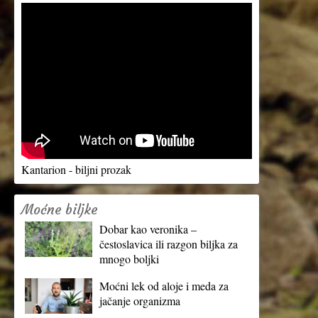
Kantarion - biljni prozak
Moćne biljke
Dobar kao veronika –
čestoslavica ili razgon biljka za
mnogo boljki
Moćni lek od aloje i meda za
jačanje organizma