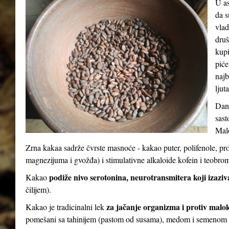
U as
da s
vlad
druš
kupi
piće
najb
ljut
Dana
sast
Malo
Zrna kakaa sadrže čvrste masnoće - kakao puter, polifenole, pr
magnezijuma i gvožđa) i stimulativne alkaloide kofein i teobro
podiže nivo serotonina, neurotransmitera koji izaziv
Kakao
čilijem).
za jačanje organizma i protiv malo
Kakao je tradicinalni lek
pomešani sa tahinijem (pastom od susama), medom i semenom 