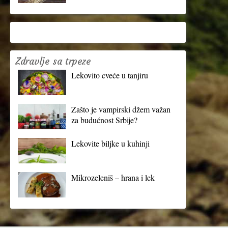
Zdravlje sa trpeze
Lekovito cveće u tanjiru
Zašto je vampirski džem važan
za budućnost Srbije?
Lekovite biljke u kuhinji
Mikrozeleniš – hrana i lek