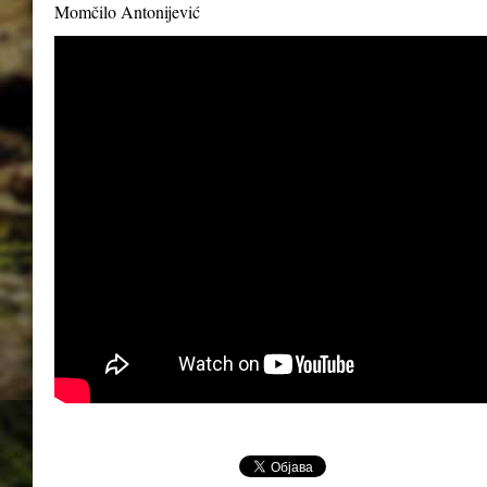
Momčilo Antonijević