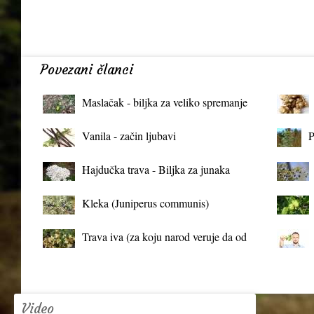
Povezani članci
Maslačak - biljka za veliko spremanje
organizma
Vanila - začin ljubavi
P
Hajdučka trava - Biljka za junaka
Kleka (Juniperus communis)
Trava iva (za koju narod veruje da od
mrtva pravi živa)
Video