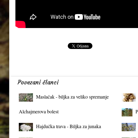
Povezani članci
Maslačak - biljka za veliko spremanje
organizma
Alchajmerova bolest
P
Hajdučka trava - Biljka za junaka