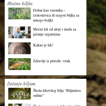
Moćne biljke
Dobar kao veronika –
čestoslavica ili razgon biljka za
mnogo boljki
Moćni lek od aloje i meda za
jačanje organizma
Kakao je lek!
Zdravlje iz prirode: virak
Lečenje biljem
Škola lekovitog bilja “Biljarnica
online”