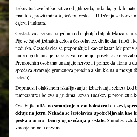
Lekovitost ove biljke potiče od glikozida, iridoida, gorkih mater
manitola, provitamina A, šećera, voska… U lečenju se koristi n
čajevi i tinktura.
Čestoslavica se smatra jednim od najboljih biljnih lekova za up
Pije se čaj od jednakih delova čestoslavice, divlje dan i noći i 
noćurka. Čestoslavica se preporučuje i kao efikasan lek protiv st
ljude u godinama je poboljšava memoriju, posebno ako se zabor
Premorenim osobama umanjuje nervozu i pomže da utonu u dubo
sprečava stvaranje grumenova proteina a-sinukleina u mozgu (
bolesti).
Doprinosi i olakšanom iskašljavanju i izbacivanju sekreta kod b
temperature i bolova u grudima. Jovan Tucakov je preoručuje ko
utiče na smanjenje nivoa holesterola u krvi, spr
Ova biljka
deluje na jetru. Nekada se čestolavica upotrebljavala kao le
peska u urinu i benignog uvećanja prostate.
Stimuliše želud
varenje hrane u crevima.