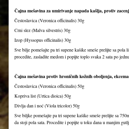
Čajna mešavina za umirivanje napada kašlja, protiv zacenj
Čestoslavica (Veronica officinalis) 30g
Crni slez (Malva silvestris) 30g
Izop (Hyssopus officinalis) 30g
Sve bilje pomešajte pa tri supene kašike smeše prelijte sa pola li
procedite, zasladite medom i popijte toplo svaka 2 sata po jedn
Čajna mešavina protiv hroničnih kožnih oboljenja, ekcema 
Čestoslavica (Veronica officinalis) 50g
Kopriva list (Urtica dioica) 50g
Divlja dan i noć (Viola tricolor) 50g
Sve biljke pomešajte pa tri supene kašike smeše prelijte sa 750m
da stoji pola sata. Procedite i popijte u toku dana u manjim gut