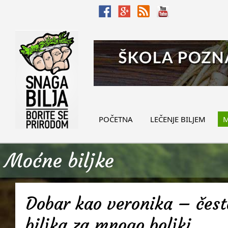
POČETNA
LEČENJE BILJEM
M
Moćne biljke
Dobar kao veronika – često
biljka za mnogo boljki