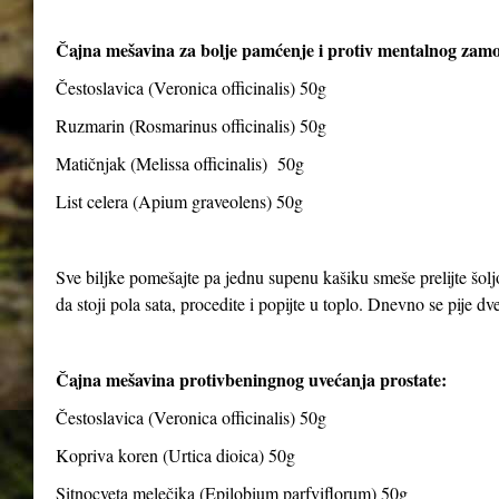
Čajna mešavina za bolje pamćenje i protiv mentalnog zam
Čestoslavica (Veronica officinalis) 50g
Ruzmarin (Rosmarinus officinalis) 50g
Matičnjak (Melissa officinalis) 50g
List celera (Apium graveolens) 50g
Sve biljke pomešajte pa jednu supenu kašiku smeše prelijte šolj
da stoji pola sata, procedite i popijte u toplo. Dnevno se pije dve 
Čajna mešavina protivbeningnog uvećanja prostate:
Čestoslavica (Veronica officinalis) 50g
Kopriva koren (Urtica dioica) 50g
Sitnocveta melečika (Epilobium parfviflorum) 50g