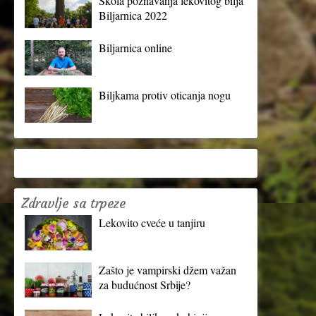
Škola poznavanja lekovitog bilja
Biljarnica 2022
Biljarnica online
Biljkama protiv oticanja nogu
Zdravlje sa trpeze
Lekovito cveće u tanjiru
Zašto je vampirski džem važan
za budućnost Srbije?