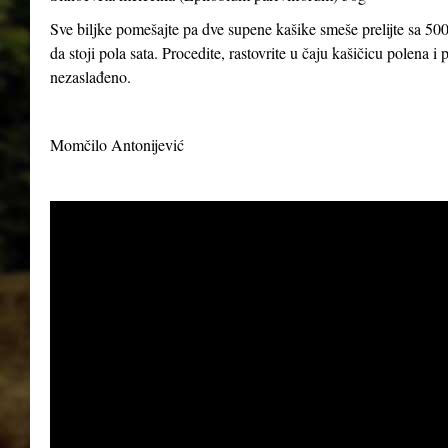
Sve biljke pomešajte pa dve supene kašike smeše prelijte sa 500
da stoji pola sata. Procedite, rastovrite u čaju kašičicu polena 
nezaslađeno.
Momčilo Antonijević