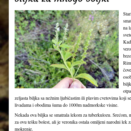
Star
smat
na l
svet
Kada
vero
brzo
Riml
čove
osob
bilj
otpa
zeljasta biljka sa nežnim ljubičastim ili plavim cvetovima koji 
livadama i obodima šuma do 1000m nadmorkske visine.
Nekada ova biljka se smatrala lekom za tuberkulozu. Srećom, n
za ovu tešku bolest, ali je veronika ostala omiljeni narodni lek 
mokrenje.