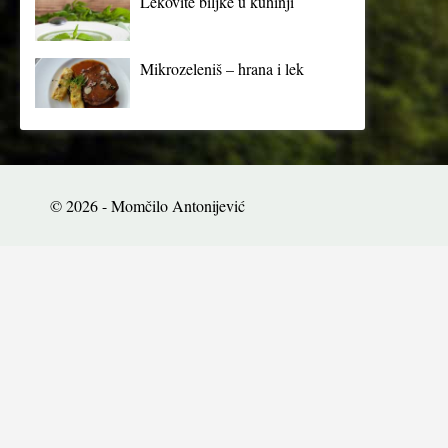
Lekovite biljke u kuhinji
Mikrozeleniš – hrana i lek
© 2026 - Momčilo Antonijević