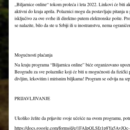
„Biljarnice online“ tokom proleća i leta 2022. Linkovi će biti ak
aktivni do kraja aprila. Polaznici mogu da postavljaju pitanja u
isključivo za ove svrhe ili direktno putem elektronske pošte. P
se nalazite, bilo da ste u Srbiji ili u inostranstvu, nema ogranič
Mogućnosti plaćanja
Na kraju programa “Biljarnica online” biće organizovano upo
Beogradu za sve polaznike koji će biti u mogućnosti da fizički p
divljim, lekovitim i mirisnim biljkama! Program se odvija na s
PRIJAVLJIVANJE
Ukoliko želite da prijavite svoje učešće na ovom programu, po
https://docs.google.com/forms/d/e/1FAIpQLSfz1p8Ya5AvJQc-