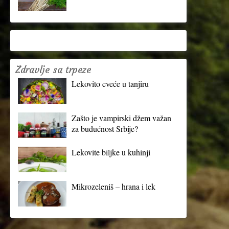
Zdravlje sa trpeze
Lekovito cveće u tanjiru
Zašto je vampirski džem važan
za budućnost Srbije?
Lekovite biljke u kuhinji
Mikrozeleniš – hrana i lek