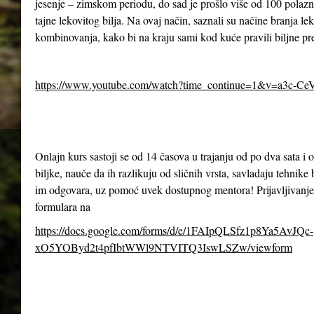
jesenje – zimskom periodu, do sad je prošlo više od 100 polazn
tajne lekovitog bilja. Na ovaj način, saznali su načine branja le
kombinovanja, kako bi na kraju sami kod kuće pravili biljne pr
https://www.youtube.com/watch?time_continue=1&v=a3c-Ce
Onlajn kurs sastoji se od 14 časova u trajanju od po dva sata 
biljke, nauče da ih razlikuju od sličnih vrsta, savladaju tehnike 
im odgovara, uz pomoć uvek dostupnog mentora! Prijavljivanje
formulara na
https://docs.google.com/forms/d/e/1FAIpQLSfz1p8Ya5AvJQc-
xO5YOByd2t4pfIbtWWl9NTVITQ3IswLSZw/viewform