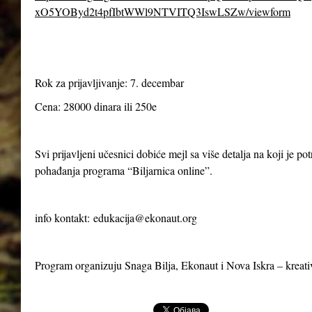
xO5YOByd2t4pfIbtWWl9NTVITQ3IswLSZw/viewform
Rok za prijavljivanje: 7. decembar
Cena: 28000 dinara ili 250e
Svi prijavljeni učesnici dobiće mejl sa više detalja na koji je p
pohađanja programa “Biljarnica online”.
info kontakt:
edukacija@ekonaut.org
Program organizuju Snaga Bilja, Ekonaut i Nova Iskra – kreat