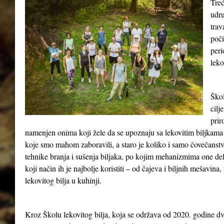
Treć
udru
tra
poči
peri
leko
Škol
cilj
prir
namenjen onima koji žele da se upoznaju sa lekovitim biljkama 
koje smo mahom zaboravili, a staro je koliko i samo čovečanst
tehnike branja i sušenja biljaka, po kojim mehanizmima one del
koji način ih je najbolje koristiti – od čajeva i biljnih mešavina
lekovitog bilja u kuhinji.
Kroz Školu lekovitog bilja, koja se održava od 2020. godine dv