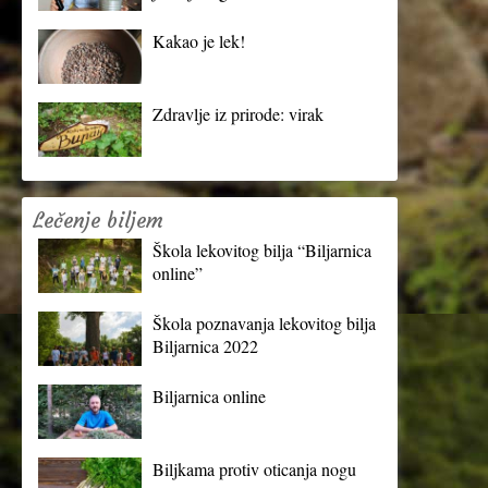
Kakao je lek!
Zdravlje iz prirode: virak
Lečenje biljem
Škola lekovitog bilja “Biljarnica
online”
Škola poznavanja lekovitog bilja
Biljarnica 2022
Biljarnica online
Biljkama protiv oticanja nogu