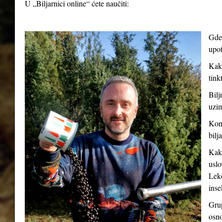
U „Biljarnici online“ ćete naučiti:
Gde 
upot
Kako
tink
Bilj
uzim
Kont
bilj
Kako
uslo
Leko
inse
Grup
osno