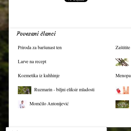
Povezani članci
Priroda za baršunast ten
Zaštitite
Larve na recept
Kozmetika iz kuhhinje
Menopau
Ruzmarin - biljni eliksir mladosti
Momčilo Antonijević