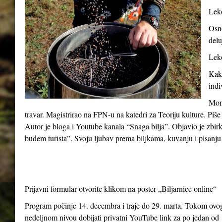
Leko
Osno
delu
Leko
Kako
indi
Momč
travar. Magistrirao na FPN-u na katedri za Teoriju kulture. Piše
Autor je bloga i Youtube kanala “Snaga bilja”. Objavio je zbir
budem turista”. Svoju ljubav prema biljkama, kuvanju i pisanju 
Prijavni formular otvorite klikom na poster „Biljarnice online“
Program počinje 14. decembra i traje do 29. marta. Tokom ovog 
nedeljnom nivou dobijati privatni YouTube link za po jedan od 