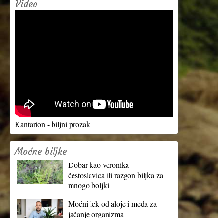
Video
Kantarion - biljni prozak
Moćne biljke
Dobar kao veronika –
čestoslavica ili razgon biljka za
mnogo boljki
Moćni lek od aloje i meda za
jačanje organizma