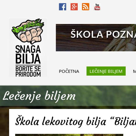
POČETNA
LEČENJE BILJEM
M
Lečenje biljem
Škola lekovitog bilja “Bilj