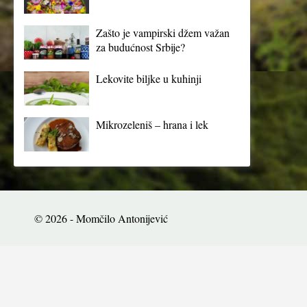
Zašto je vampirski džem važan
za budućnost Srbije?
Lekovite biljke u kuhinji
Mikrozeleniš – hrana i lek
© 2026 - Momčilo Antonijević