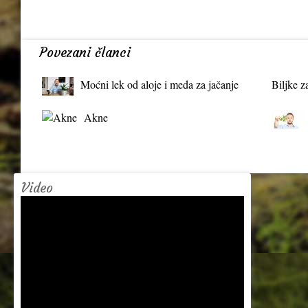
Povezani članci
Moćni lek od aloje i meda za jačanje
Biljke z
organizma
Akne
Video