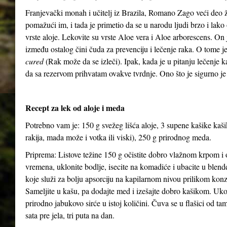
Franjevački monah i učitelj iz Brazila, Romano Zago veći deo 
pomažući im, i tada je primetio da se u narodu ljudi brzo i lako 
vrste aloje. Lekovite su vrste Aloe vera i Aloe arborescens. On j
između ostalog čini čuda za prevenciju i lečenje raka. O tome 
cured
(Rak može da se izleči). Ipak, kada je u pitanju lečenje 
da sa rezervom prihvatam ovakve tvrdnje. Ono što je sigurno je
Recept za lek od aloje i meda
Potrebno vam je: 150 g svežeg lišća aloje, 3 supene kašike kaš
rakija, mada može i votka ili viski), 250 g prirodnog meda.
Priprema: Listove težine 150 g očistite dobro vlažnom krpom i o
vremena, uklonite bodlje, isecite na komadiće i ubacite u blen
koje služi za bolju apsorciju na kapilarnom nivou prilikom kon
Sameljite u kašu, pa dodajte med i izešajte dobro kašikom. Uko
prirodno jabukovo sirće u istoj količini. Čuva se u flašici od ta
sata pre jela, tri puta na dan.