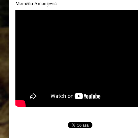
Momčilo Antonijević