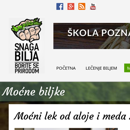
POČETNA
LEČENJE BILJEM
M
Moćne biljke
Moćni lek od aloje i meda