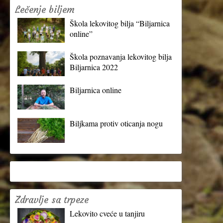
Lečenje biljem
Škola lekovitog bilja “Biljarnica
online”
Škola poznavanja lekovitog bilja
Biljarnica 2022
Biljarnica online
Biljkama protiv oticanja nogu
Zdravlje sa trpeze
Lekovito cveće u tanjiru