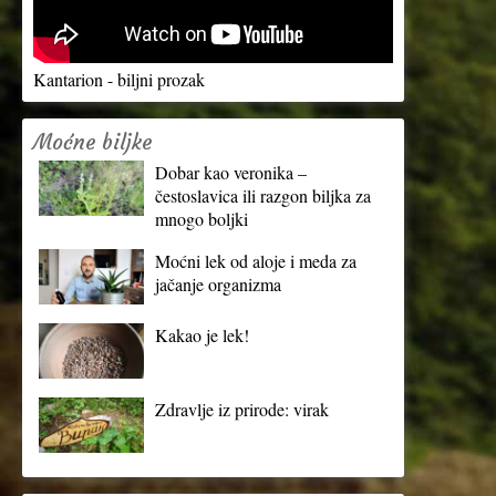
Kantarion - biljni prozak
Moćne biljke
Dobar kao veronika –
čestoslavica ili razgon biljka za
mnogo boljki
Moćni lek od aloje i meda za
jačanje organizma
Kakao je lek!
Zdravlje iz prirode: virak