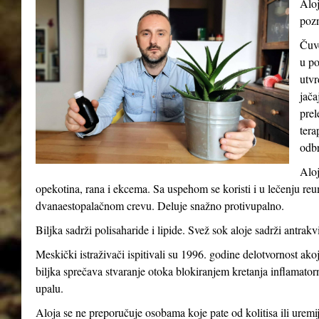
Aloj
pozn
Čuve
u po
utvr
jača
prel
tera
odb
Aloj
opekotina, rana i ekcema. Sa uspehom se koristi i u lečenju reum
dvanaestopalačnom crevu. Deluje snažno protivupalno.
Biljka sadrži polisaharide i lipide. Svež sok aloje sadrži antrakv
Meskički istraživači ispitivali su 1996. godine delotvornost ak
biljka sprečava stvaranje otoka blokiranjem kretanja inflamatorni
upalu.
Aloja se ne preporučuje osobama koje pate od kolitisa ili uremij