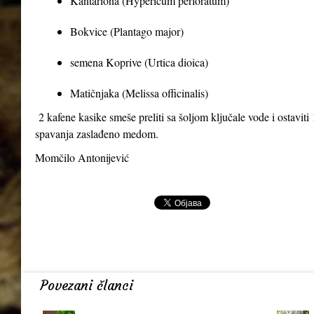
Kantariona (Hypericum perforatum)
Bokvice (Plantago major)
semena Koprive (Urtica dioica)
Matičnjaka (Melissa officinalis)
2 kafene kasike smeše preliti sa šoljom ključale vode i ostaviti 1
spavanja zaslađeno medom.
Momčilo Antonijević
Povezani članci