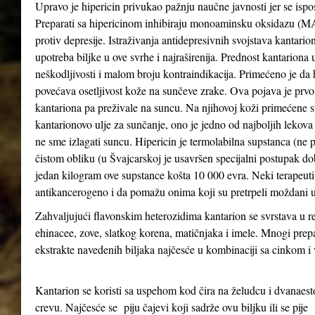
Upravo je hipericin privukao pažnju naučne javnosti jer se ispo
Preparati sa hipericinom inhibiraju monoaminsku oksidazu (MAO 
protiv depresije. Istraživanja antidepresivnih svojstava kantari
upotreba biljke u ove svrhe i najraširenija. Prednost kantariona 
neškodljivosti i malom broju kontraindikacija. Primećeno je da
povećava osetljivost kože na sunčeve zrake. Ova pojava je prv
kantariona pa preživale na suncu. Na njihovoj koži primećene su
kantarionovo ulje za sunčanje, ono je jedno od najboljih lekova
ne sme izlagati suncu. Hipericin je termolabilna supstanca (ne 
čistom obliku (u Švajcarskoj je usavršen specijalni postupak d
jedan kilogram ove supstance košta 10 000 evra. Neki terapeuti 
antikancerogeno i da pomažu onima koji su pretrpeli moždani u
Zahvaljujući flavonskim heterozidima kantarion se svrstava u re
ehinacee, zove, slatkog korena, matičnjaka i imele. Mnogi prepa
ekstrakte navedenih biljaka najčesće u kombinaciji sa cinkom 
Kantarion se koristi sa uspehom kod čira na želudcu i dvanae
crevu. Najčesće se piju čajevi koji sadrže ovu biljku ili se pije