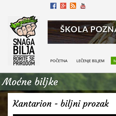
POČETNA
LEČENJE BILJEM
M
Moćne biljke
Kantarion - biljni prozak