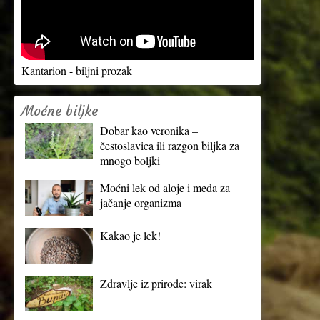
Kantarion - biljni prozak
Moćne biljke
Dobar kao veronika –
čestoslavica ili razgon biljka za
mnogo boljki
Moćni lek od aloje i meda za
jačanje organizma
Kakao je lek!
Zdravlje iz prirode: virak