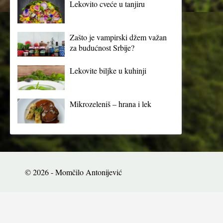
Lekovito cveće u tanjiru
Zašto je vampirski džem važan
za budućnost Srbije?
Lekovite biljke u kuhinji
Mikrozeleniš – hrana i lek
© 2026 - Momčilo Antonijević