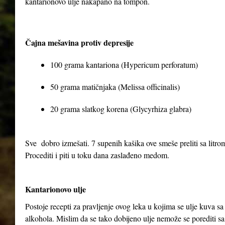
kantarionovo ulje nakapano na tompon.
Čajna mešavina protiv depresije
100 grama kantariona (Hypericum perforatum)
50 grama matičnjaka (Melissa officinalis)
20 grama slatkog korena (Glycyrhiza glabra)
Sve dobro izmešati. 7 supenih kašika ove smeše preliti sa litrom 
Procediti i piti u toku dana zaslađeno medom.
Kantarionovo ulje
Postoje recepti za pravljenje ovog leka u kojima se ulje kuva 
alkohola. Mislim da se tako dobijeno ulje nemože se porediti sa 