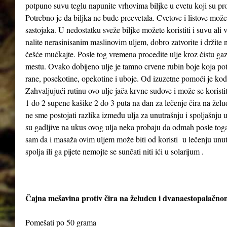
potpuno suvu teglu napunite vrhovima biljke u cvetu koji su pr
Potrebno je da biljka ne bude precvetala. Cvetove i listove možet
sastojaka. U nedostatku sveže biljke možete koristiti i suvu ali
nalite nerasinisanim maslinovim uljem, dobro zatvorite i držit
češće mućkajte. Posle tog vremena procedite ulje kroz čistu gaz
mestu. Ovako dobijeno ulje je tamno crvene rubin boje koja poti
rane, posekotine, opekotine i uboje. Od izuzetne pomoći je kod
Zahvaljujući rutinu ovo ulje jača krvne sudove i može se koristi
1 do 2 supene kašike 2 do 3 puta na dan za lečenje čira na želud
ne sme postojati razlika između ulja za unutrašnju i spoljašnju
su gadljive na ukus ovog ulja neka probaju da odmah posle to
sam da i masaža ovim uljem može biti od koristi u lečenju unutra
spolja ili ga pijete nemojte se sunčati niti ići u solarijum .
Čajna mešavina protiv čira na želudcu i dvanaestopalačno
Pomešati po 50 grama