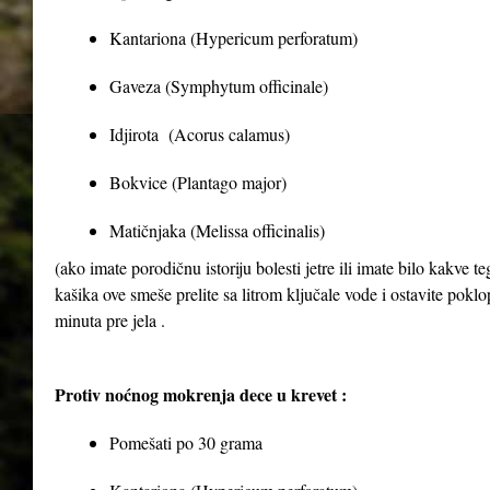
Kantariona (Hypericum perforatum)
Gaveza (Symphytum officinale)
Idjirota (Acorus calamus)
Bokvice (Plantago major)
Matičnjaka (Melissa officinalis)
(ako imate porodičnu istoriju bolesti jetre ili imate bilo kakve 
kašika ove smeše prelite sa litrom ključale vode i ostavite poklop
minuta pre jela .
Protiv noćnog mokrenja dece u krevet :
Pomešati po 30 grama