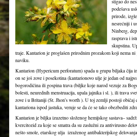
stigao do ne
podešava usl
prirode, izgle
nesrećniji i 
Ninberg, depr
rasprava i ist
skupstina. Up
traje. Kantarion je proglašen prirodnim prozakom koji nema ni p
naviku.
Kantarion (Hypericum perforatum) spada u grupu biljaka čija i
on se još zove i posekotina (kantarionovo ulje je jedan od najpo
bogorodičina ili gospina trava (biljke koje narod vezuje za Bo
bolesti, neurednih menstruacija, upala jajnika i sl. ), ili trava s
zove i u Britaniji (St. Jhon’s worth ). U toj zemlji postoji običa
kantariona ispod jastuka, veruje se da će se tako obezbediti zdra
Kantarion je biljka izuzetno složenog hemijskog sastava– sadrži
kvercitozid za koje se smatra da su zaslužni za antivirusno delo
nešto smole, etarskog ulja izraženog antibakterijskog delovanja