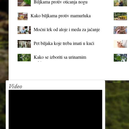
Biljkama protiv oticanja nogu
Kako biljkama protiv mamurluka
Moćni lek od aloje i meda za jačanje
organizma
Pet biljaka koje treba imati u kući
Kako se izboriti sa urinarnim
infekcijama?
Video