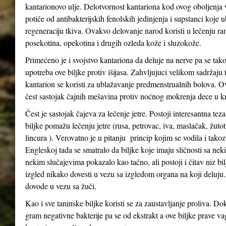
kantarionovo ulje. Delotvornost kantariona kod ovog oboljenja
potiče od antibakterijskih fenolskih jedinjenja i supstanci koje 
regeneraciju tkiva. Ovakvo delovanje narod koristi u lečenju ra
posekotina, opekotina i drugih ozleda kože i sluzokože.
Primećeno je i svojstvo kantariona da deluje na nerve pa se tak
upotreba ove biljke protiv išijasa. Zahvljujuci velikom sadržaju 
kantarion se koristi za ublažavanje predmenstrualnih bolova. Ov
čest sastojak čajnih mešavina protiv noćnog mokrenja dece u kr
Čest je sastojak čajeva za lečenje jetre. Postoji interesantna tez
biljke pomažu lečenju jetre (rusa, petrovac, iva, maslačak, žutot
lincura ). Verovatno je u pitanju princip kojim se vodila i tak
Engleskoj tada se smatralo da biljke koje imaju sličnosti sa n
nekim slučajevima pokazalo kao tačno, ali postoji i čitav niz bil
izgled nikako dovesti u vezu sa izgledom organa na koji deluju
dovode u vezu sa žuči.
Kao i sve taninske biljke koristi se za zaustavljanje proliva. Do
gram negativne bakterije pa se od ekstrakt a ove biljke prave va