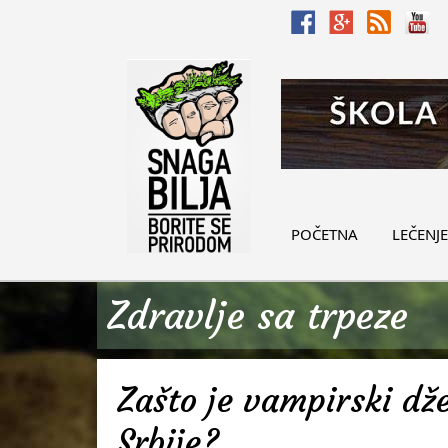
POČETNA
LEČENJE
Zdravlje sa trpeze
Zašto je vampirski d
Srbije?