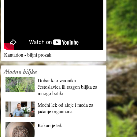
Kantarion - biljni prozak
Moćne biljke
Dobar kao veronika –
čestoslavica ili razgon biljka za
mnogo boljki
Moćni lek od aloje i meda za
jačanje organizma
Kakao je lek!