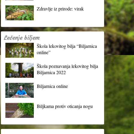
Zdravlje iz prirode: virak
Lečenje biljem
Škola lekovitog bilja “Biljarnica
online”
Škola poznavanja lekovitog bilja
Biljarnica 2022
Biljarnica online
Biljkama protiv oticanja nogu