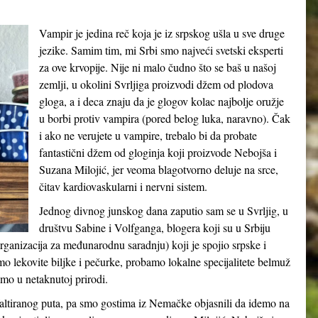
Vampir je jedina reč koja je iz srpskog ušla u sve druge
jezike. Samim tim, mi Srbi smo najveći svetski eksperti
za ove krvopije. Nije ni malo čudno što se baš u našoj
zemlji, u okolini Svrljiga proizvodi džem od plodova
gloga, a i deca znaju da je glogov kolac najbolje oružje
u borbi protiv vampira (pored belog luka, naravno). Čak
i ako ne verujete u vampire, trebalo bi da probate
fantastični džem od gloginja koji proizvode Nebojša i
Suzana Milojić, jer veoma blagotvorno deluje na srce,
čitav kardiovaskularni i nervni sistem.
Jednog divnog junskog dana zaputio sam se u Svrljig, u
društvu Sabine i Volfganga, blogera koji su u Srbiju
ganizacija za međunarodnu saradnju) koji je spojio srpske i
o lekovite biljke i pečurke, probamo lokalne specijalitete belmuž
amo u netaknutoj prirodi.
altiranog puta, pa smo gostima iz Nemačke objasnili da idemo na