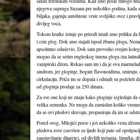
safari terenskim vozilima. Kad smo posle mnogo truc
njegova supruga Suzana pre nekoliko godina, kada su 
biljaka, gajenju autohtone vrste svrljiške ovce i pra
divljeg voća.
Tokom kratke šetnje po prirodi imali smo priliku da 
i crni glog. Dok smo stajali ispod žbuna gloga, Nen
apsolutno oduševio. Dok sam prevodio svojim kolega
mogao da se setim engleskog imena gloga (na latin
vampirski džem. Rekao sam im i da je ova marmela
sindrom, jer gloginje, bogate flavonoidima, smiruju, 
cirkulaciju. Priča im se dopala i odmah su poželeli 
od gloginja prodaje za 250 dinara.
Za sve one koji ne znaju kako gloginje izgledaju da o
velika semenka. Ne mogu da zamislim koliko vremena
da se ovi plodovi skuvaju, propasiraju da im se odst
Pored ovog, Milojići prave i još nekoliko vrsta džemov
plodova zove (savršen za ljude koji pate od opstipaci
zaustavljanje dijareje), od divljih trešanja, šipurka,