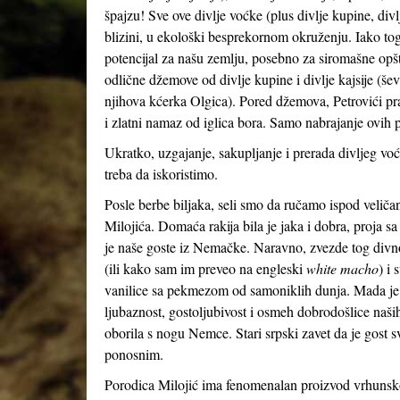
špajzu! Sve ove divlje voćke (plus divlje kupine, divl
blizini, u ekološki besprekornom okruženju. Iako tog
potencijal za našu zemlju, posebno za siromašne opšt
odlične džemove od divlje kupine i divlje kajsije (šev
njihova kćerka Olgica). Pored džemova, Petrovići pra
i zlatni namaz od iglica bora. Samo nabrajanje ovih p
Ukratko, uzgajanje, sakupljanje i prerada divljeg voć
treba da iskoristimo.
Posle berbe biljaka, seli smo da ručamo ispod veliča
Milojića. Domaća rakija bila je jaka i dobra, proja s
je naše goste iz Nemačke. Naravno, zvezde tog divnog
(ili kako sam im preveo na engleski
white macho
) i 
vanilice sa pekmezom od samoniklih dunja. Mada je hr
ljubaznost, gostoljubivost i osmeh dobrodošlice naši
oborila s nogu Nemce. Stari srpski zavet da je gost s
ponosnim.
Porodica Milojić ima fenomenalan proizvod vrhunsko