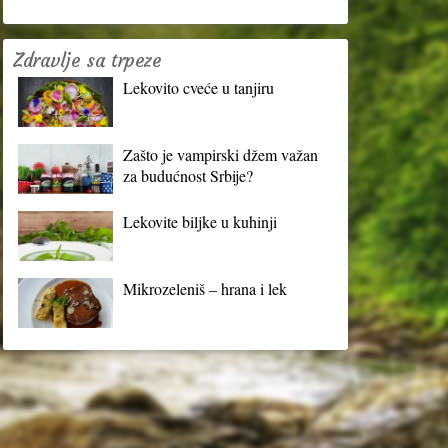
Zdravlje sa trpeze
Lekovito cveće u tanjiru
Zašto je vampirski džem važan
za budućnost Srbije?
Lekovite biljke u kuhinji
Mikrozeleniš – hrana i lek