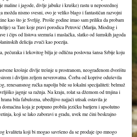
je maline i jagode, divlje jabuke i kruške) rastu u neposrednoj
a možda nismo svesni, ovo je veliko blago i fantastičan razvojni
ine kao što je Svrljig. Prošle godine imao sam priliku da probam
telije) sa Tare koje pravi porodica Petrović (Marija, Miodrag i
ve i čips od listova sremuša i maslačka, slatko od šumskih jagoda
laninskih delicija zvuči kao poezija.
a, pečuraka i lekovitog bilja je odlična poslovna šansa Srbije koju
nstvene krošnje divlje trešnje u prostranom, neograđenom dvorištu
a sirom i divljim zeljem neverovatna. Čorba od koprive oduševila
, renesansnog ručka napolju bile su lokalni specijaliteti: belmuž
svrljiško jagnje sa ražnja. Na kraju, rolat sa džemom od trnjina i
ana bila fabulozna, ubedljivo najjači utisak ostavila je
h domaćina koja je potpuno probila jezičku barijeru i apsolutno
vetinja, koji se lako zaboravi u gradu, uvek me čini beskrajno
g kvaliteta koji bi mogao savršeno da se prodaje (po mnogo