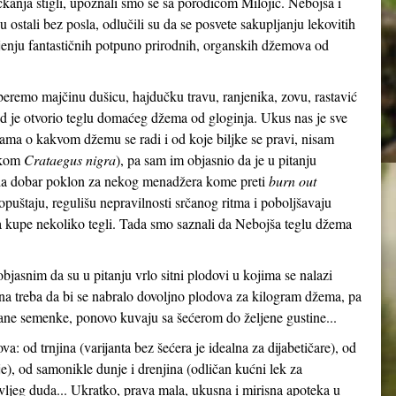
kanja stigli, upoznali smo se sa porodicom Milojić. Nebojša i
ostali bez posla, odlučili su da se posvete sakupljanju lekovitih
vljenju fantastičnih potpuno prirodnih, organskih džemova od
beremo majčinu dušicu, hajdučku travu, ranjenika, zovu, rastavić
ad je otvorio teglu domaćeg džema od gloginja. Ukus nas je sve
ma o kakvom džemu se radi i od koje biljke se pravi, nisam
skom
Crataegus nigra
), pa sam im objasnio da je u pitanju
da dobar poklon za nekog menadžera kome preti
burn out
opuštaju, regulišu nepravilnosti srčanog ritma i poboljšavaju
da kupe nekoliko tegli. Tada smo saznali da Nebojša teglu džema
bjasnim da su u pitanju vrlo sitni plodovi u kojima se nalazi
 treba da bi se nabralo dovoljno plodova za kilogram džema, pa
rane semenke, ponovo kuvaju sa šećerom do željene gustine...
a: od trnjina (varijanta bez šećera je idealna za dijabetičare), od
je), od samonikle dunje i drenjina (odličan kućni lek za
 divljeg duda... Ukratko, prava mala, ukusna i mirisna apoteka u