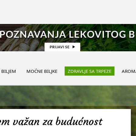
 BILJEM
MOĆNE BILJKE
ZDRAVLJE SA TRPEZE
AROMA
žem važan za budućnost