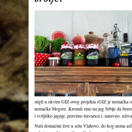
stigli u okviru GIZ-ovog projekta (GIZ je nemačka or
nemačke blogere. Krenuli smo na jug Srbije da berem
i svrljiško jagnje, pravimo travaricu i, naravno, uživ
Naši domaćini žive u selu Vlahovo, do kog nema asf