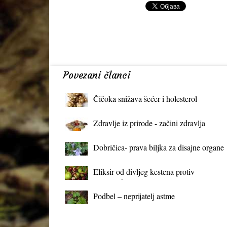
Povezani članci
Čičoka snižava šećer i holesterol
Zdravlje iz prirode - začini zdravlja
Dobričica- prava biljka za disajne organe
Eliksir od divljeg kestena protiv
proširenih vena
Podbel – neprijatelj astme