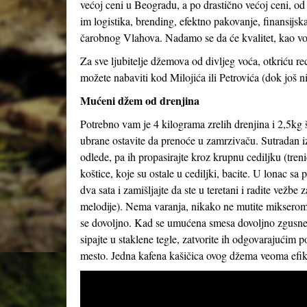
većoj ceni u Beogradu, a po drastično većoj ceni, od
im logistika, brending, efektno pakovanje, finansijs
čarobnog Vlahova. Nadamo se da će kvalitet, kao vod
Za sve ljubitelje džemova od divljeg voća, otkriću 
možete nabaviti kod Milojića ili Petrovića (dok još ni
Mućeni džem od drenjina
Potrebno vam je 4 kilograma zrelih drenjina i 2,5kg š
ubrane ostavite da prenoće u zamrzivaču. Sutradan i
odlede, pa ih propasirajte kroz krupnu cediljku (treni
koštice, koje su ostale u cediljki, bacite. U lonac s
dva sata i zamišljajte da ste u teretani i radite vežbe
melodije). Nema varanja, nikako ne mutite mikserom,
se dovoljno. Kad se umućena smesa dovoljno zgusne (
sipajte u staklene tegle, zatvorite ih odgovarajućim
mesto. Jedna kafena kašičica ovog džema veoma efika