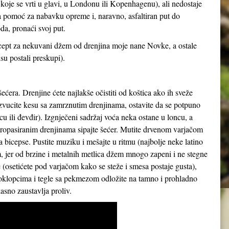
 koje se vrti u glavi, u Londonu ili Kopenhagenu), ali nedostaje
ka pomoć za nabavku opreme i, naravno, asfaltiran put do
a, pronaći svoj put.
recept za nekuvani džem od drenjina moje nane Novke, a ostale
su postali preskupi).
ećera. Drenjine ćete najlakše očistiti od koštica ako ih sveže
zvucite kesu sa zamrznutim drenjinama, ostavite da se potpuno
cu ili đevđir). Izgnječeni sadržaj voća neka ostane u loncu, a
a propasiranim drenjinama sipajte šećer. Mutite drvenom varjačom
 za bicepse. Pustite muziku i mešajte u ritmu (najbolje neke latino
 jer od brzine i metalnih metlica džem mnogo zapeni i ne stegne
osetićete pod varjačom kako se steže i smesa postaje gusta),
 poklopcima i tegle sa pekmezom odložite na tamno i prohladno
sno zaustavlja proliv.