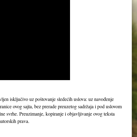
avljen isključivo uz poštovanje sledećih uslova: uz navođenje
tranice ovog sajta, bez prerade preuzetog sadržaja i pod uslovom
lne svrhe. Preuzimanje, kopiranje i objavljivanje ovog teksta
utorskih prava.