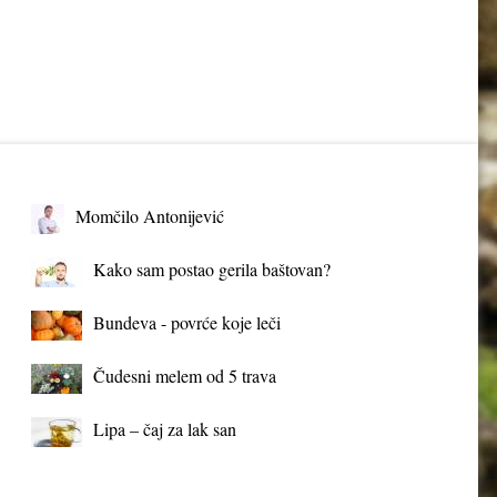
Momčilo Antonijević
Kako sam postao gerila baštovan?
Bundeva - povrće koje leči
Čudesni melem od 5 trava
Lipa – čaj za lak san