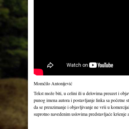
Momčilo Antonijević
Tekst može biti, u celini ili u delovima preuzet i obj
punog imena autora i postavljanje linka sa početne s
da se preuzimanje i objavljivanje ne vrši u komercija
suprotno navedenim uslovima predstavljaće kršenje a